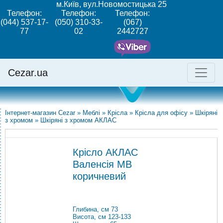
м.Київ, вул.Новомостицька 25
Телефон:
Телефон:
Телефон:
(044) 537-17-
(050) 310-33-
(067)
77
02
2442727
Cezar.ua
Інтернет-магазин Cezar
»
Меблі
»
Крісла
»
Крісла для офісу
»
Шкіряні
з хромом
»
Шкіряні з хромом АКЛАС
Крісло АКЛАС
Валенсія MB
коричневий
Глибина, см 73
Висота, см 123-133