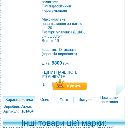
роликами
Тип підлокітників
Нерегульовані
Максимальне
навантаження за вагою,
кг 120
Розміри упаковки Д/Ш/В,
см 85/33/64
Вес, кг 19
Гарантія: 12 місяців
(гарантія виробника)
9800
Ціна:
грн.
- ЦІНУ І НАЯВНІСТЬ
УТОЧНЮЙТЕ.
Поставити
Характеристики
Опис
Фото
Відгуки
запитання
Виробник:
Аклас
Артикул:
161484
Інші товари цієї марки: