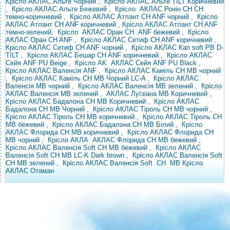
Крісло АКЛАС Альте Чорний
,
Крісло АКЛАС
Альте TILT Коричневий
,
Крісло АКЛАС
Альте Бежевий ,
Крісло
АКЛАС Ронін CH CH
темно-коричневий
,
Крісло АКЛАС Атлант CH ANF чорний
,
Крісло
АКЛАС Атлант CH ANF коричневий
, Крісло АКЛАС Атлант CH ANF
темно-зелений,
Крісло
АКЛАС
Оран
CH
ANF бежевий
,
Крісло
АКЛАС Оран CH ANF
,
Крісло АКЛАС Сетиф CH ANF коричневий
,
Крісло АКЛАС Сетиф CH ANF чорний
,
Крісло АКЛАС Кап soft PB D-
TILT
,
Крісло АКЛАС Бешар CH ANF
коричневий
,
Крісло АКЛАС
Сейя ANF PU Beige
,
Крісло
AK
АКЛАС Сейя ANF PU Black
,
Крісло АКЛАС Валенсія ANF
,
Крісло АКЛАС Каміль CH MB чорний
,
Крісло АКЛАС Каміль CH MB Чорний LC-A
,
Крісло АКЛАС
Валенсія MB чорний
,
Крісло АКЛАС Валенсія MB зелений
,
Крісло
АКЛАС Валенсія MB
зелений
,
АКЛАС Луїзіана MB Коричневий
,
Крісло АКЛАС Бадалона CH MB Коричневий
,
Крісло АКЛАС
Бадалона CH MB Чорний
,
Крісло АКЛАС Тіроль CH MB чорний
,
Крісло АКЛАС Тіроль CH MB коричневий
,
Крісло АКЛАС Тіроль CH
MB бежевий
,
Крісло АКЛАС Бадалона CH MB Білий
, Крісло
АКЛАС
Флорида
CH MB коричневий
,
Крісло АКЛАС Флорида CH
MB чорний
,
Крісло
АКЛА
АКЛАС Флорида CH MB бежевий
,
Крісло АКЛАС Валенсія Soft CH MB бежевий
,
Крісло АКЛАС
Валенсія Soft CH MB LC-K Dark brown
,
Крісло АКЛАС Валенсія Soft
CH MB
зелений ,
Крісло АКЛАС Валенсія
Soft
CH
MB
Крісло
АКЛАС Отаман