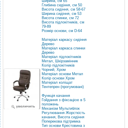
Ширина, см 65
Глибина сидіння, см 50
Висота сидіння, см 58-67
Ширина сидіння, см 53
Висота спинки, см 72
Висота підлокітників, см
79-89
Розмір основи, см D-64
Матеріал каркасу сидіння
Дерево
Матеріал каркаса спинки
Дерево
Матеріал підлокітників
Метал, Шкірзамінник
Колір підлокітників
Чорний, Хром
Матеріал основи Метал
Колір основи Хром
Матеріал коліщат
Тентепрен (прогумовані)
Функція качання
Гойдання з фіксацією в 5
положень
Механізм Мультиблок
Регулювання Жорсткість
качання, Висота сидіння
Поперекова підтримка
Тип основи Крестовина з