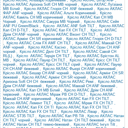
Крісло АКЛАС Альваро Коричневий
,
Крісло АКЛАС Вігор ANF
,
Крісло АКЛАС Арізона Soft CH MB чорний
,
Крісло АКЛАС
Луїзіана
MB
Білий ,
Крісло АКЛАС
Глорія CH ANF бежевий
,
Крісло АКЛАС
ФАР ANF чорний
,
Крісло АКЛАС Альте Коричневий
,
Крісло
АКЛАС Каміль CH MB коричневий
,
Крісло АКЛАС Кап CH MB
Чорний
, Крісло АКЛАС
Сакура MB Чорний
,
Крісло АКЛАС
Сейя
ANF PU Green/Black
,
Крісло
АКЛАС ANF Soft TILT
,
Крісло АКЛАС
Кап CH D-TILT
,
Крісло АКЛАС Кап FX СН TILT
,
Крісло
АКЛАС
Дрім CH ANF чорний
,
Крісло АКЛАС Віконт CH TILT
, Крісло
АКЛАС
Армінг
CH SR коричневий
,
Крісло АКЛАС Глорія CH D-TILT
,
Крісло АКЛАС Слім FX AMF CH TILT
,
Крісло АКЛАС Маккай CH
ANF чорний
,
Крісло
АКЛАС Касіно , Крісло АКЛАС Оран CH
ANF
чорний
, Крісло АКЛАС
Делі
CH
TILT ,
Крісло АКЛАС Савой CH
RL(L)
,
Крісло
АКЛАС Терція CH TILT
,
Крісло АКЛАС Брістон AL
MB
,
Крісло АКЛАС Пауер CH TILT
,
Крісло АКЛАС Крісс
CH TILT
чорний
,
Крісло АКЛАС Крісс CH TILT сірий
,
Крісло АКЛАС Пауер
CH CH ANF ​​бежевий
,
Крісло АКЛАС Фьюрі CH ANF коричневий
,
Крісло АКЛАС Бешар CH ANF чорний
,
Крісло
АКЛАС Армінг CH SR
бежевий
,
Крісло АКЛАС Армінг CH SR чорний
,
Крісло АКЛАС
Аризона Soft CH
CH
бежевий
,
Крісло АКЛАС Ремі
,
Крісло АКЛАС
Дрім CH ANF бежевий
,
Крісло АКЛАС Маккай CH ANF бежевий
,
Крісло АКЛАС Кап CH MB Білий
,
Крісло АКЛАС Дрім CH ANF
червоний
,
Крісло АКЛАС Міраж PB CH D-TILT
,
Крісло АКЛАС
Маккай CH ANF коричневий
,
Крісло АКЛАС Кап FX СН TILT
,
Крісло АКЛАС Лемент TILT
,
Крісло
АКЛАС Міраж FX CH TILT
,
Крісло
АКЛАС Кап FX СН
TI
Крісло АКЛАС Кап FX СН TILT
,
Крісло АКЛАС Кап FX СН TILT
,
Крісло АКЛАС Лівар
,
Крісло
АКЛАС ST35 TILT
,
Крісло
АКЛАС Кап PB Tilt
, Крісло АКЛАС Натан
CH TILT чорний ,
Крісло
АКЛАС
Натан
CH TILT бежевий
,
Крісло
АКЛАС Натан CH TILT темно-бежевий
,
Крісло АКЛАС Інгул Tilt
,