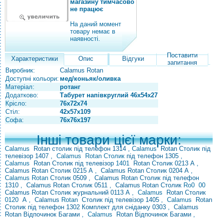
магазину тимчасово
не працює
На даний момент
товару немає в
наявності.
Поставити
Характеристики
Опис
Відгуки
запитання
Виробник:
Calamus Rotan
Доступні кольори:
мед/коньяк/оливка
Матеріал:
ротанг
Додатково:
Табурет напівкруглий 46х54х27
Крісло:
76х72х74
Стіл:
42х57х109
Софа:
76х76х197
Інші товари цієї марки:
Calamus
Rotan столик під телефон 1314
,
Calamus
Rotan
Столик
під
телевізор 1407
,
Calamus Rotan Столик
під телефон 1305
,
Calamus
Rotan Столик
під телевізор
1401
Rotan Столик 0213 А
,
Calamus Rotan Столик 0215 А
,
Calamus Rotan Столик 0204 А
,
Calamus Rotan
Столик 0509
,
Calamus Rotan Столик
під телефон
1310
,
Calamus Rotan Столик 0511
,
Calamus Rotan Столик
Ro0
00
Calamus Rotan Столик журнальний 0113 А
,
Calamus
Rotan Столик
0120
А
,
Calamus
Rotan
Столик під телевізор 1405
,
Calamus
Rotan
Столик
під
телефон 1302
Комплект для сніданку 0303
,
Calamus
Rotan Відпочинок Багами
,
Calamus
Rotan Відпочинок Багами
,