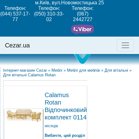
м.Київ, вул.Новомостицька 25
Телефон:
Телефон:
Телефон:
(044) 537-17-
(050) 310-33-
(067)
77
02
2442727
Cezar.ua
Інтернет-магазин Cezar
»
Меблі
»
Меблі для меблів
»
Для вітальні
»
Для вітальні Calamus Rotan
Calamus
Rotan
Відпочинковий
комплект 0114
місяців
Вибачте, цей розділ