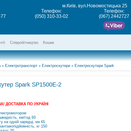
м.Київ, вул.Новомостицька 25
Телефон:
Телефон:
-77
(050) 310-33-02
(067) 2442727
нтії
Співробітництво
Кошик
а
»
Електротранспорт
»
Електроскутери
»
Електроскутери Spark
кутер Spark SP1500E-2
! ДОСТАВКА ПО УКРАЇНІ
електромотором
видкість, км/год 60
гу на одній зарядці, км 65
антажопідйомність, кг 150
радус 20