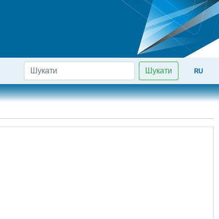
Шукати
RU