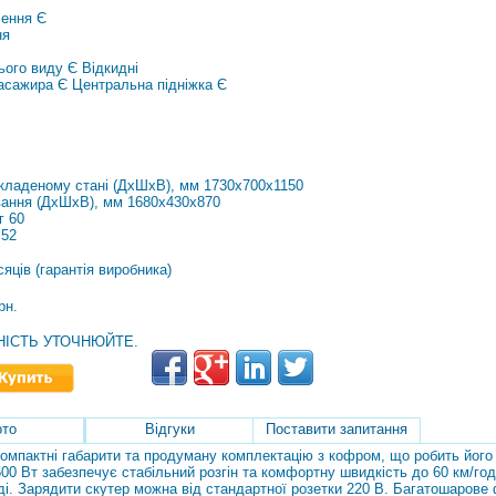
лення Є
ня
ього виду
Є
Відкидні
пасажира
Є Центральна
підніжка
Є
зкладеному стані (ДхШхВ), мм 1730х700х1150
вання (ДхШхВ), мм 1680х430х870
г 60
 52
сяців (гарантія виробника)
рн.
ВНІСТЬ УТОЧНЮЙТЕ.
то
Відгуки
Поставити запитання
мпактні габарити та продуману комплектацію з кофром, що робить його 
00 Вт забезпечує стабільний розгін та комфортну швидкість до 60 км/го
ді. Зарядити скутер можна від стандартної розетки 220 В. Багатошарове