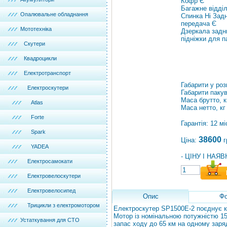
Кофр Є
Багажне відді
Опалювальне обладнання
Спинка Ні Зад
передача Є
Мототехніка
Дзеркала задн
підніжки для 
Скутери
Квадроцикли
Електротранспорт
Габарити у ро
Електроскутери
Габарити паку
Маса брутто, к
Atlas
Маса нетто, кг
Forte
Гарантія: 12 мі
Spark
38600
Ціна:
г
YADEA
- ЦІНУ І НАЯ
Електросамокати
Електровелоскутери
Електровелосипед
Опис
Фо
Трицикли з електромотором
Електроскутер SP1500E-2 поєднує ко
Мотор із номінальною потужністю 15
Устаткування для СТО
запас ходу до 65 км на одному заря