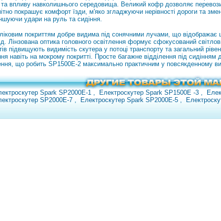
 та впливу навколишнього середовища. Великий кофр дозволяє перевозити
ітно покрашує комфорт їзди, м'яко згладжуючи нерівності дороги та змен
еншуючи удари на руль та сидіння.
ліковим покриттям добре видима під сонячними лучами, що відображає ш
хід. Лінзована оптика головного освітлення формує сфокусований світлов
тів підвищують видимість скутера у потоці транспорту та загальний ріве
я навіть на мокрому покритті. Просте багажне відділення під сидінням д
ення, що робить SP1500E-2 максимально практичним у повсякденному ви
лектроскутер Spark SP2000E-1
,
Електроскутер Spark SP1500E
-3
,
Елек
лектроскутер SP2000E-7
,
Електроскутер Spark SP2000E-5
,
Електроску