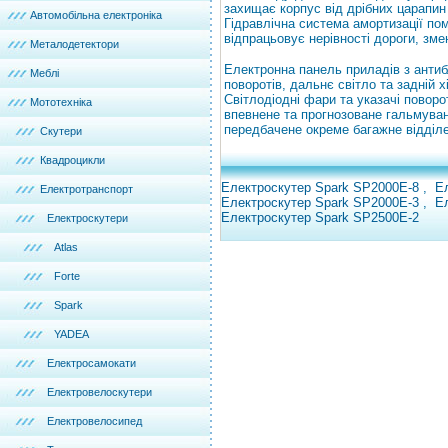
захищає корпус від дрібних царапин
Автомобільна електроніка
Гідравлічна система амортизації пом
відпрацьовує нерівності дороги, зм
Металодетектори
Електронна панель приладів з антиб
Меблі
поворотів, дальнє світло та задній 
Світлодіодні фари та указачі поворо
Мототехніка
впевнене та прогнозоване гальмуванн
передбачене окреме багажне відділ
Скутери
Квадроцикли
Електроскутер Spark SP2000E-8
,
Е
Електротранспорт
Електроскутер Spark SP2000E-3
,
Е
Електроскутер Spark SP2500E-2
Електроскутери
Atlas
Forte
Spark
YADEA
Електросамокати
Електровелоскутери
Електровелосипед