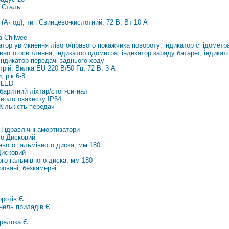
 Сталь
(А·год), тип Свинцево-кислотний, 72 В, Вт 10 А
а Chilwee
тор увімкнення лівого/правого покажчика повороту; індикатор спідометра
вного освітлення; індикатор одометра; індикатор заряду батареї; індика
індикатор передачі заднього ходу
рій, Вилка EU 220 В/50 Гц, 72 В, 3 A
, рік 6-8
 LED
баритний ліхтар/стоп-сигнал
 вологозахисту IP54
Кількість
передач
 Гідравлічні амортизатори
о Дисковий
нього гальмівного диска, мм 180
Дисковий
го гальмівного диска, мм 180
овані, безкамерні
оротів Є
нель приладів Є
брелока Є