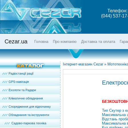
Телефон:
(044) 537-17
Cezar.ua
Головна
Про компанію
Доставка та оплата
Гара
Інтернет-магазин Cezar
»
Мототехнік
Радіостанції рації
Електрос
GPS-навігація
Ехолоти та Радари
Кліматичне обладнання
БЕЗКОШТОВНА
Спорядження для відпочинку
Тип Скутер з 
Максимальна ш
Обладнання та інструменти
Відстань пробі
Максимальна в
Садово-паркова техніка
Кут підйому, г