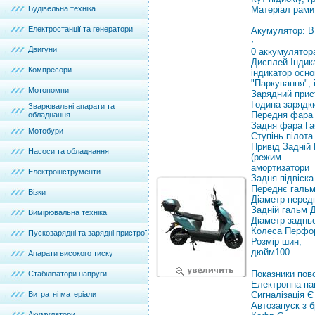
Будівельна техніка
Матеріал рами
Електростанції та генератори
Акумулятор: В 
·
Двигуни
0 аккумулятор
Дисплей Індика
Компресори
індикатор осно
"Паркування"; 
Мотопомпи
Зарядний прист
Година зарядки
Зварювальні апарати та
Передня фара
обладнання
Задня фара Га
Мотобури
Ступінь пілота
Привід Задній 
Насоси та обладнання
(режим
амортизатори
Електроінструменти
Задня підвіска
Переднє гальм
Візки
Діаметр перед
Задній гальм 
Вимірювальна техніка
Діаметр задньо
Колеса Перфор
Пускозарядні та зарядні пристрої
Розмір шин,
дюйм100
Апарати високого тиску
Показники пов
Стабілізатори напруги
Електронна па
Витратні матеріали
Сигналізація Є
Автозапуск з 
Акумулятори