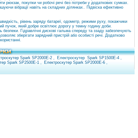
 рюкзак, покупки чи робочі речі без потреби у додаткових сумках.
шуючи вібрації навіть на складних ділянках.. Підвіска ефективно
видкість, рівень заряду батареї, одометр, режими руху, покажчики
ий пучок, який добре освітлює дорогу у темну годину доби.
нь безпеки. Гідравлічні дискові гальма спереду та ззаду забезпечують
озволяє зберігати зарядний пристрій або особисті речі. Додатково
користанні.
троскутер Spark SP2000E-2
,
Електроскутер
Spark SP1500E-4
,
тер Spark SP2500E-1
,
Електроскутер Spark SP2000E-6
,