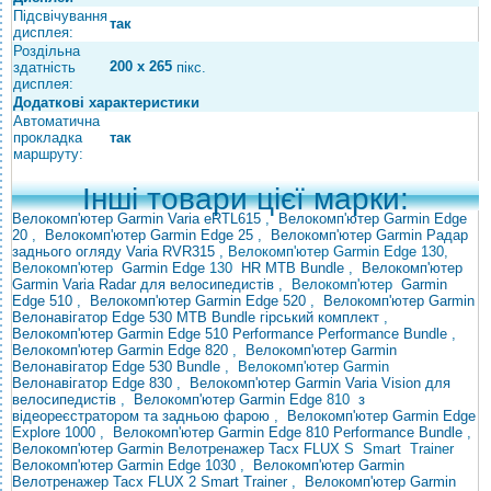
Підсвічування
так
дисплея:
Роздільна
200 x 265
здатність
пікс.
дисплея:
Додаткові характеристики
Автоматична
прокладка
так
маршруту:
Інші товари цієї марки:
Велокомп'ютер Garmin Varia eRTL615
,
Велокомп'ютер Garmin Edge
20
,
Велокомп'ютер Garmin Edge 25
,
Велокомп'ютер Garmin Радар
заднього огляду Varia RVR315
, Велокомп'ютер Garmin Edge 130,
Велокомп'ютер
Garmin
Edge
130
HR MTB Bundle
,
Велокомп'ютер
Garmin Varia Radar для велосипедистів
,
Велокомп'ютер
Garmin
Edge 510
,
Велокомп'ютер Garmin Edge 520
,
Велокомп'ютер Garmin
Велонавігатор Edge 530 MTB Bundle гірський комплект
,
Велокомп'ютер Garmin Edge 510
Performance
Performance Bundle
,
Велокомп'ютер Garmin Edge 820
,
Велокомп'ютер Garmin
Велонавігатор Edge 530 Bundle
, Велокомп'ютер Garmin
Велонавігатор Edge 830
,
Велокомп'ютер Garmin
Varia Vision для
велосипедистів
,
Велокомп'ютер Garmin Edge
810
з
відеореєстратором та задньою фарою
,
Велокомп'ютер Garmin Edge
Explore 1000
,
Велокомп'ютер Garmin
Edge 810 Performance Bundle
,
Велокомп'ютер
Garmin Велотренажер Tacx FLUX
S
Smart
Trainer
Велокомп'ютер Garmin Edge 1030
,
Велокомп'ютер Garmin
Велотренажер Tacx FLUX 2 Smart Trainer
,
Велокомп'ютер Garmin