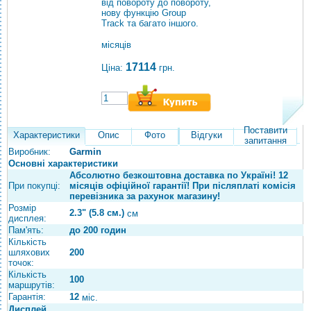
від повороту до повороту,
нову функцію Group
Track та багато іншого.
місяців
17114
Ціна:
грн.
Поставити
Характеристики
Опис
Фото
Відгуки
запитання
Виробник:
Garmin
Основні характеристики
Абсолютно безкоштовна доставка по Україні! 12
При покупці:
місяців офіційної гарантії! При післяплаті комісія
перевізника за рахунок магазину!
Розмір
2.3" (5.8 см.)
см
дисплея:
Пам'ять:
до 200 годин
Кількість
шляхових
200
точок:
Кількість
100
маршрутів:
Гарантія:
12
міс.
Дисплей