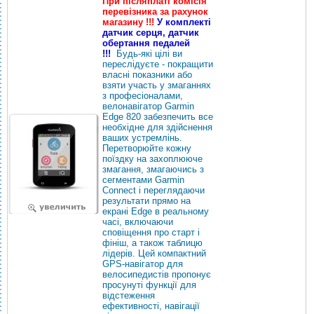
При післяплаті комісія
перевізника за рахунок
магазину !!!
У комплекті
датчик серця, датчик
обертання педалей
!!!
Будь-які цілі ви
переслідуєте - покращити
власні показники або
взяти участь у змаганнях
з професіоналами,
велонавігатор Garmin
Edge 820 забезпечить все
необхідне для здійснення
ваших устремлінь.
Перетворюйте кожну
поїздку на захоплююче
змагання, змагаючись з
сегментами Garmin
Connect і переглядаючи
результати прямо на
екрані Edge в реальному
часі, включаючи
сповіщення про старт і
фініш, а також таблицю
лідерів. Цей компактний
GPS-навігатор для
велосипедистів пропонує
просунуті функції для
відстеження
ефективності, навігації