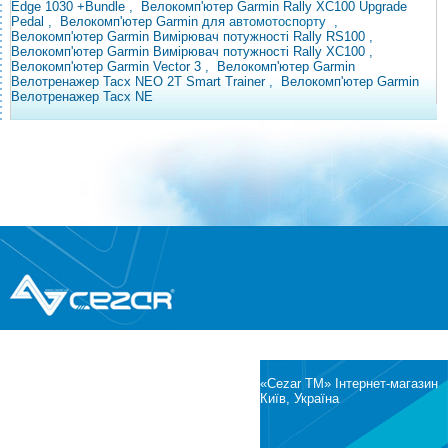
Edge 1030 +Bundle
,
Велокомп'ютер Garmin Rally
XC100 Upgrade
Pedal
,
Велокомп'ютер Garmin для
автомотоспорту
,
Велокомп'ютер Garmin Вимірювач потужності Rally RS100
,
Велокомп'ютер Garmin Вимірювач потужності Rally XC100
,
Велокомп'ютер Garmin Vector 3
,
Велокомп'ютер Garmin
Велотренажер Tacx NEO 2T Smart Trainer
,
Велокомп'ютер Garmin
Велотренажер Tacx NE
®
© Всі права захищені
CEZAR
Інтернет-магазин побутової техніки та
електроніки
«Cezar TM» Інтернет-магазин
Київ, Україна