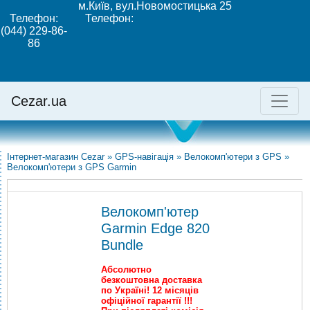
м.Київ, вул.Новомостицька 25
Телефон:
Телефон:
(044) 229-86-
86
Cezar.ua
Інтернет-магазин Cezar
»
GPS-навігація
»
Велокомп'ютери з GPS
»
Велокомп'ютери з GPS Garmin
Велокомп'ютер
Garmin Edge 820
Bundle
Абсолютно
безкоштовна доставка
по Україні! 12 місяців
офіційної гарантії !!!