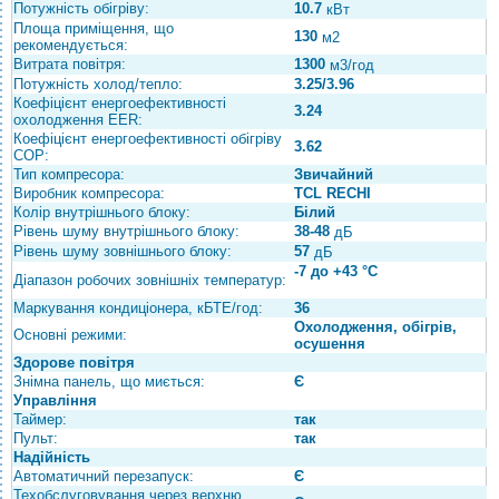
Потужність обігріву:
10.7
кВт
Площа приміщення, що
130
м2
рекомендується:
Витрата повітря:
1300
м3/год
Потужність холод/тепло:
3.25/3.96
Коефіцієнт енергоефективності
3.24
охолодження EER:
Коефіцієнт енергоефективності обігріву
3.62
COP:
Тип компресора:
Звичайний
Виробник компресора:
TCL RECHI
Колір внутрішнього блоку:
Білий
Рівень шуму внутрішнього блоку:
38-48
дБ
Рівень шуму зовнішнього блоку:
57
дБ
-7 до +43 °С
Діапазон робочих зовнішніх температур:
Маркування кондиціонера, кБТЕ/год:
36
Охолодження, обігрів,
Основні режими:
осушення
Здорове повітря
Знімна панель, що миється:
Є
Управління
Таймер:
так
Пульт:
так
Надійність
Автоматичний перезапуск:
Є
Техобслуговування через верхню