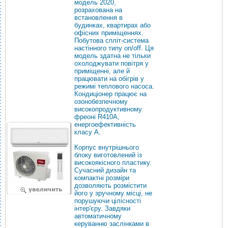
модель 2020,
розрахована на
встановлення в
будинках, квартирах або
офісних приміщеннях.
Побутова спліт-система
настінного типу on/off. Ця
модель здатна не тільки
охолоджувати повітря у
приміщенні, але й
працювати на обігрів у
режимі теплового насоса.
Кондиціонер працює на
озонобезпечному
високопродуктивному
фреоні R410А,
енергоефективність
класу А.
Корпус внутрішнього
блоку виготовлений із
високоякісного пластику.
Сучасний дизайн та
компактні розміри
дозволяють розмістити
його у зручному місці, не
порушуючи цілісності
інтер'єру. Завдяки
автоматичному
керуванню заслінками в