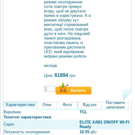
режимі охолодження
потік повітря прямує
вгору, щоб не дмухати
прямо в користувача. А в
режимі обігріву кут
вентиляції спрямований
вниз, щоб тепле повітря
дуло в ноги. На лицьовій
панелі розташована
пластикова панель із
прихованим дисплеєм
LED, який відображає
вибрані режими роботи.
місяців
61894
Ціна:
грн.
Поставити
Характеристики
Опис
Фото
Відгуки
запитання
Виробник:
TCL
Технічні характеристики
ELITE XAB1 ON/OFF WI-FI
Серія:
Ready
Потужність охолодження:
10.55
кВт