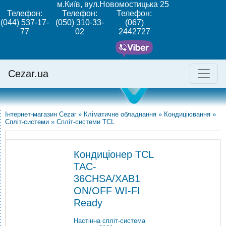
м.Київ, вул.Новомостицька 25
Телефон:
Телефон:
Телефон:
(044) 537-17-
(050) 310-33-
(067)
77
02
2442727
Cezar.ua
Інтернет-магазин Cezar
»
Кліматичне обладнання
»
Кондиціювання
»
Спліт-системи
»
Спліт-системи TCL
Кондиціонер TCL
TAC-
36CHSA/XAB1
ON/OFF WI-FI
Ready
Настінна спліт-система