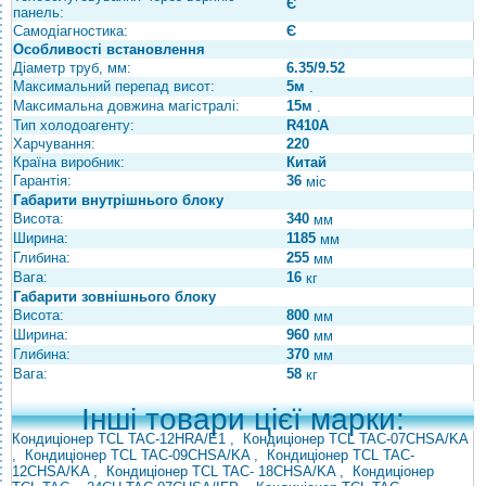
Є
панель:
Самодіагностика:
Є
Особливості встановлення
Діаметр труб, мм:
6.35/9.52
Максимальний перепад висот:
5м
.
Максимальна довжина магістралі:
15м
.
Тип холодоагенту:
R410A
Харчування:
220
Країна виробник:
Китай
Гарантія:
36
міс
Габарити внутрішнього блоку
Висота:
340
мм
Ширина:
1185
мм
Глибина:
255
мм
Вага:
16
кг
Габарити зовнішнього блоку
Висота:
800
мм
Ширина:
960
мм
Глибина:
370
мм
Вага:
58
кг
Інші товари цієї марки:
Кондиціонер TCL TAC-12HRA/E1
,
Кондиціонер TCL TAC-07CHSA/KA
,
Кондиціонер TCL TAC-09CHSA/KA
,
Кондиціонер TCL TAC-
12CHSA/KA
,
Кондиціонер TCL TAC-
18CHSA/KA
,
Кондиціонер