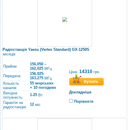
Радіостанція Yaesu (Vertex Standard) GX-1250S
місяців
156,050 –
Прийом:
162,025
МГц
14310
Ціна:
грн.
156,025-
Передача:
163,275
МГц
55 морських
Кількість
+ 10 погодних
каналів:
Докладніше
Вихідна
1-25
Вт
потужність:
Порівняти
Гарантія на
12
міс
радіостанцію: