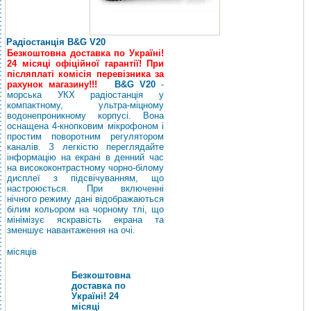
Радіостанція B&G V20
Безкоштовна доставка по Україні!
24 місяці офіційної гарантії! При
післяплаті комісія перевізника за
рахунок магазину!!!
B&G V20
-
морська УКХ радіостанція у
компактному, ультра-міцному
водонепроникному корпусі. Вона
оснащена 4-кнопковим мікрофоном і
простим поворотним регулятором
каналів. З легкістю переглядайте
інформацію на екрані в денний час
на висококонтрастному чорно-білому
дисплеї з підсвічуванням, що
настроюється. При включенні
нічного режиму дані відображаються
білим кольором на чорному тлі, що
мінімізує яскравість екрана та
зменшує навантаження на очі.
місяців
Безкоштовна
доставка по
Україні! 24
місяці