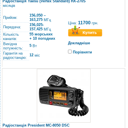
Радіостанція Yaesu (Vertex Standard) HX-270S
місяців
156,050 –
Прийом:
163,275
МГц
11700
Ціна:
грн.
156,025-
Передача:
157,425
МГц
55 морських
Кількість
+ 10 погодних
каналів:
Докладніше
Вихідна
5
Вт
потужність:
Порівняти
Гарантія на
12
міс
радіостанцію:
Радіостанція President MC-8050 DSC