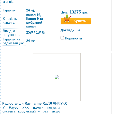
місяців
Гарантія:
24
міс.
13275
Ціна:
грн.
канал 16,
Кількість
Канал 9 та
каналів:
вибраний
канал
Докладніше
Вихідна
25W / 1W
Вт
потужність:
Порівняти
Гарантія на
24
міс
радіостанцію:
Радіостанція Raymarine Ray50 VHF/УКХ
У Ray50 УКХ пакети потужна
система комунікацій у разі, якщо