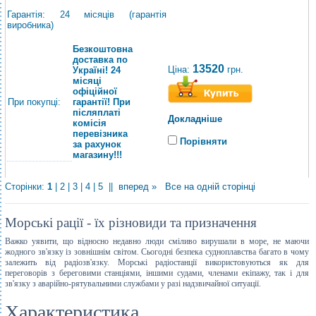
Гарантія: 24 місяців (гарантія
виробника)
Безкоштовна
доставка по
13520
Ціна:
грн.
Україні! 24
місяці
офіційної
При покупці:
гарантії! При
післяплаті
Докладніше
комісія
перевізника
Порівняти
за рахунок
магазину!!!
Сторінки:
1
|
2
|
3
|
4
|
5
||
вперед »
Все на одній сторінці
Морські рації - їх різновиди та призначення
Важко уявити, що відносно недавно люди сміливо вирушали в море, не маючи
жодного зв'язку із зовнішнім світом. Сьогодні безпека судноплавства багато в чому
залежить від радіозв'язку. Морські радіостанції використовуються як для
переговорів з береговими станціями, іншими судами, членами екіпажу, так і для
зв'язку з аварійно-рятувальними службами у разі надзвичайної ситуації.
Характеристика