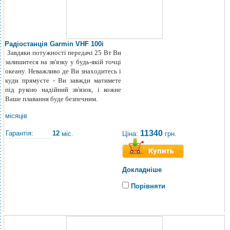
Радіостанція Garmin VHF 100i
Завдяки потужності передачі 25 Вт Ви
залишитеся на зв'язку у будь-якій точці
океану. Неважливо де Ви знаходитесь і
куди прямуєте - Ви завжди матимете
під рукою надійний зв'язок, і кожне
Ваше плавання буде безпечним.
місяців
11340
Гарантія:
12
Ціна:
грн.
міс.
Докладніше
Порівняти