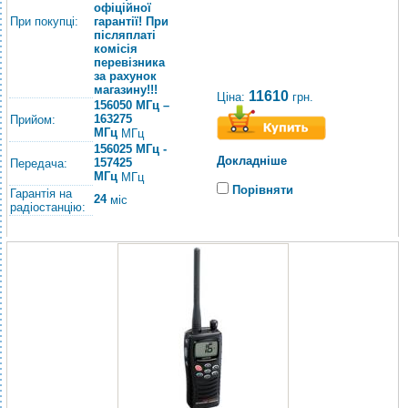
офіційної
При покупці:
гарантії! При
післяплаті
комісія
перевізника
за рахунок
магазину!!!
11610
Ціна:
грн.
156050 МГц –
163275
Прийом:
МГц
МГц
156025 МГц -
Докладніше
157425
Передача:
МГц
МГц
Порівняти
Гарантія на
24
міс
радіостанцію: