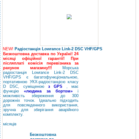
NEW!
Радіостанція Lowrance Link-2 DSC VHF/GPS
Безкоштовна доставка по Україні! 24
місяці офіційної гарантії! При
післяплаті комісія перевізника за
рахунок магазину!!!
Морська
радіостанція Lowrance Link-2 DSC
VHF/GPS є багатофункціональною,
портативною УКХ-радіостанцією класу
D DSC, суміщеною
з GPS
, має
функцію
«людина за бортом»
і
можливість збереження до 300
дорожніх точок. Ідеально підходить
для повсякденного використання,
зручна для зберігання аварійного
комплекту.
місяців
Безкоштовна