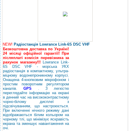
NEW!
Радіостанція Lowrance Link-6S DSC VHF
Безкоштовна доставка по Україні!
24 місяці офіційної гарантії! При
післяплаті комісія перевізника за
рахунок магазину!!!
Lowrance Link-
6S DSC VHF - морська УКХ
радіостанція в компактному, ультра-
міцному водонепроникному корпусі.
Онащена 4-кнопковим мікрофоном і
простим поворотним регулятором
каналів.
GPS
. З легкістю
переглядайте інформацію на екрані
в денний час на висококонтрастному
чорно-білому дисплеї з
підсвічуванням, що настроюється.
При включенні нічного режиму дані
відображаються білим кольором на
чорному тлі, що мінімізує яскравість
екрана та зменшує навантаження на
очі.