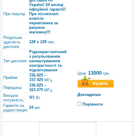
доставка по
Україні! 24 місяці
офіційної гарантії!
При покупці:
При післяплаті
комісія
перевізника за
рахунок
магазину!!!
Роздільна
128 х 128
здатність
пікс.
дисплея:
Рідкокристалічний
з регульованим
Тип дисплея:
налаштуванням
контрастності та
підсвічування
13000
Ціна:
грн.
156.025 –
Прийом:
157.425
МГц
156.025 –
Передача:
163.275
МГц
Докладніше
Вихідна
5/1
Вт
потужність:
Порівняти
Гарантія на
24
міс
радіостанцію: