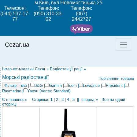
м.Київ, вул.Новомостицька 25
Телефон:
Телефон:
Телефон:
(044) 537-17-
(050) 310-33-
(067)
77
02
2442727
Cezar.ua
Інтернет-магазин Cezar
»
Радіостанції рації
»
Морські радіостанції
Порівняння товарів
всі
|
B&G
|
Garmin
|
Icom
|
Lowrance
|
President
|
Raymarine
|
Yaesu (Vertex Standard)
Є в наявності
Сторінки:
1
|
2
|
3
|
4
|
5
||
вперед »
Все на одній
сторінці