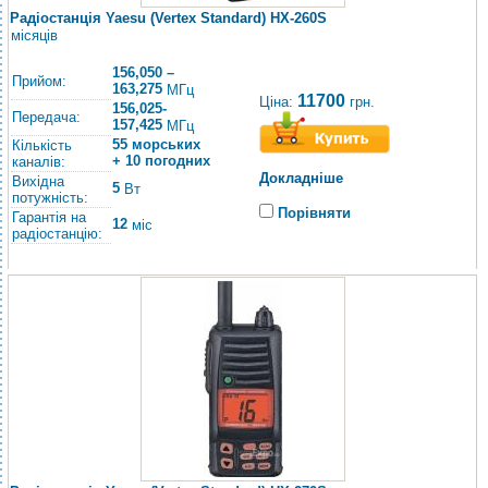
Радіостанція Yaesu (Vertex Standard) HX-260S
місяців
156,050 –
Прийом:
163,275
МГц
11700
Ціна:
грн.
156,025-
Передача:
157,425
МГц
55 морських
Кількість
+ 10 погодних
каналів:
Докладніше
Вихідна
5
Вт
потужність:
Порівняти
Гарантія на
12
міс
радіостанцію: