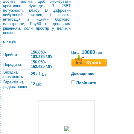
досить малий, щоб змонтувати
практично будь-де. З 25ВТ
потужності, класу D цифровий
вибірковий виклик, і проста
інтеграція з іншими бортової
електроніки, Ray50 є ідеальним
рішенням, коли простір у великій
пошані
місяців
10800
156.050-
Ціна:
грн.
Прийом:
163.275
МГц
156.050-
Передача:
162.425
МГц
Вихідна
Докладніше
25 / 1
Вт
потужність:
Гарантія на
Порівняти
12
міс
радіостанцію: