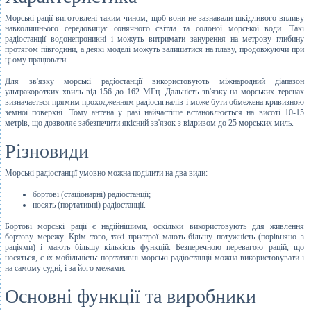
Морські рації виготовлені таким чином, щоб вони не зазнавали шкідливого впливу
навколишнього середовища: сонячного світла та солоної морської води. Такі
радіостанції водонепроникні і можуть витримати занурення на метрову глибину
протягом півгодини, а деякі моделі можуть залишатися на плаву, продовжуючи при
цьому працювати.
Для зв'язку морські радіостанції використовують міжнародний діапазон
ультракоротких хвиль від 156 до 162 МГц. Дальність зв'язку на морських теренах
визначається прямим проходженням радіосигналів і може бути обмежена кривизною
земної поверхні. Тому антена у разі найчастіше встановлюється на висоті 10-15
метрів, що дозволяє забезпечити якісний зв'язок з відривом до 25 морських миль.
Різновиди
Морські радіостанції умовно можна поділити на два види:
бортові (стаціонарні) радіостанції;
носять (портативні) радіостанції.
Бортові морські рації є надійнішими, оскільки використовують для живлення
бортову мережу. Крім того, такі пристрої мають більшу потужність (порівняно з
раціями) і мають більшу кількість функцій. Безперечною перевагою рацій, що
носяться, є їх мобільність: портативні морські радіостанції можна використовувати і
на самому судні, і за його межами.
Основні функції та виробники