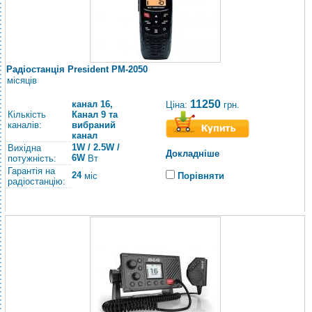
Радіостанція President PM-2050
місяців
11250
канал 16,
Ціна:
грн.
Кількість
Канал 9 та
каналів:
вибраний
канал
1W / 2.5W /
Вихідна
Докладніше
6W
потужність:
Вт
Гарантія на
24
Порівняти
міс
радіостанцію: