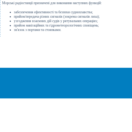
Морські радіостанції призначені для виконання наступних функцій:
забезпечення ефективності та безпеки судноплавства;
прийом/передача різних сигналів (зокрема сигналів лиха);
узгодження взаємних дій судів у рятувальних операціях;
прийом навігаційних та гідрометеорологічних сповіщень;
зв'язок з портами та стоянками.
®
© Всі права захищені
CEZAR
Інтернет-магазин побутової техніки та
електроніки
«Cezar TM» Інтернет-магазин
Київ, Україна