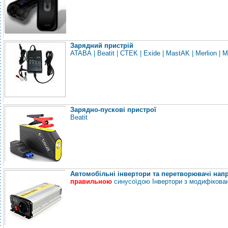
Зарядний пристрій
ATABA
|
Beatit
|
CTEK
|
Exide
|
MastAK
|
Merlion
|
M
Зарядно-пускові пристрої
Beatit
Автомобільні інвертори та перетворювачі нап
правильною
синусоїдою
Інвертори з модифікова