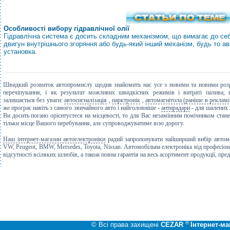
Особливості вибору гідравлічної олії
Гідравлічна система є досить складним механізмом, що вимагає до себе
двигун внутрішнього згоряння або будь-який інший механізм, будь то 
установка.
Швидкий розвиток автопромислу щодня знайомить нас усе з новими та новими розро
перечіпування, і як результат можливих швидкісних режимів і витраті палива, 
залишається без уваги:
​​автосигналізація
,
парктронік
,
автомагнітола (раніше в реклам
же програє навіть
з самого звичайного авто
і найголовніше -
антирадари
- для шалених 
Ви досить погано орієнтуєтеся на місцевості, то для Вас незамінним помічником стан
тільки місце Вашого перебування, але супроводжуватиме всю дорогу.
Наш інтернет-магазин автоелектроніки
радий запропонувати найширший вибір автомоб
VW, Peugeot, BMW, Mersedes, Toyota, Nissan. Автомобільна електроніка від професіон
відсутності всіляких шлюбів, а також повна гарантія на весь асортимент продукції, пре
®
© Всі права захищені
CEZAR
Інтернет-ма