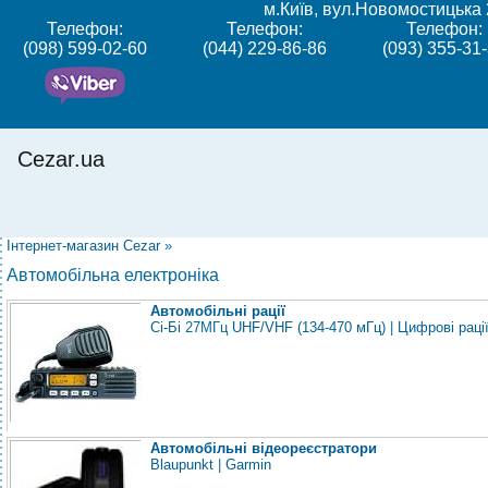
м.Київ, вул.Новомостицька 
Телефон:
Телефон:
Телефон:
(098) 599-02-60
(044) 229-86-86
(093) 355-31
Cezar.ua
Інтернет-магазин Cezar
»
Автомобільна електроніка
Автомобільні рації
Сі-Бі
27МГц
UHF/VHF (134-470 мГц)
|
Цифрові раці
Автомобільні відеореєстратори
Blaupunkt
|
Garmin