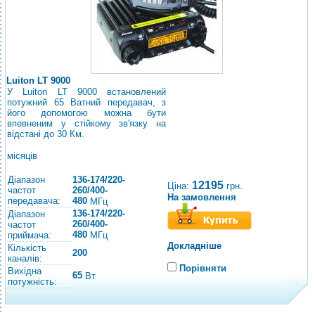
Luiton LT 9000
У Luiton LT 9000 встановлений
потужний 65 Ватний передавач, з
його допомогою можна бути
впевненим у стійкому зв'язку на
відстані до 30 Км.
місяців
Діапазон
136-174/220-
12195
Ціна:
грн.
частот
260/400-
На замовлення
передавача:
480
МГц
136-174/220-
Діапазон
260/400-
частот
480
приймача:
МГц
Докладніше
Кількість
200
каналів:
Порівняти
Вихідна
65
Вт
потужність: