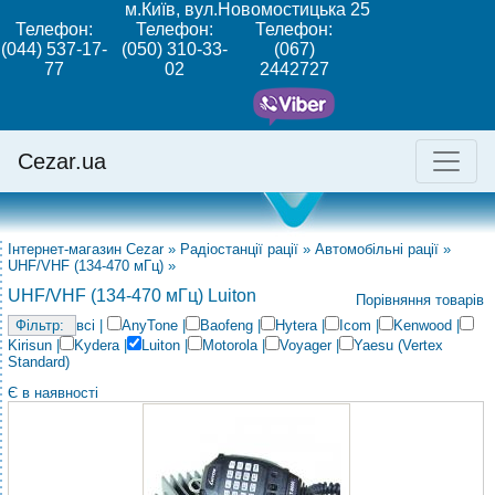
м.Київ, вул.Новомостицька 25
Телефон:
Телефон:
Телефон:
(044) 537-17-
(050) 310-33-
(067)
77
02
2442727
Cezar.ua
Інтернет-магазин Cezar
»
Радіостанції рації
»
Автомобільні рації
»
UHF/VHF (134-470 мГц)
»
UHF/VHF (134-470 мГц) Luiton
Порівняння товарів
всі
|
AnyTone
|
Baofeng
|
Hytera
|
Icom
|
Kenwood
|
Kirisun
|
Kydera
|
Luiton
|
Motorola
|
Voyager
|
Yaesu (Vertex
Standard)
Є в наявності