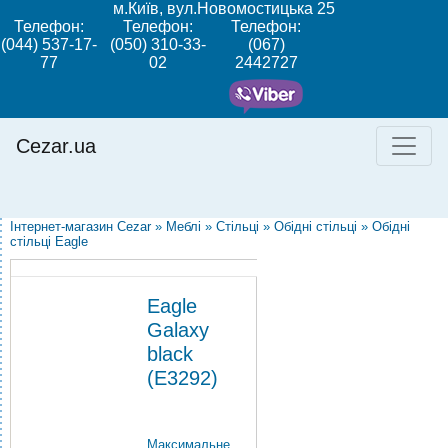
м.Київ, вул.Новомостицька 25
Телефон:
Телефон:
Телефон:
(044) 537-17-
(050) 310-33-
(067)
77
02
2442727
Cezar.ua
Інтернет-магазин Cezar
»
Меблі
»
Стільці
»
Обідні стільці
»
Обідні
стільці Eagle
Eagle
Galaxy
black
(E3292)
Максимальне