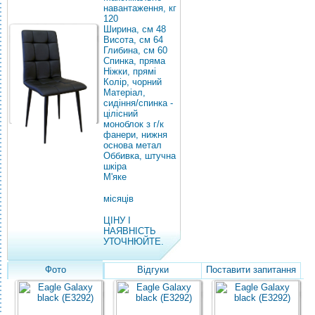
навантаження, кг
120
Ширина, см 48
Висота, см 64
Глибина, см 60
Спинка, пряма
Ніжки, прямі
Колір, чорний
Матеріал,
сидіння/спинка -
цілісний
моноблок з г/к
фанери, нижня
основа метал
Оббивка, штучна
шкіра
М'яке
місяців
ЦІНУ І
НАЯВНІСТЬ
УТОЧНЮЙТЕ.
Фото
Відгуки
Поставити запитання