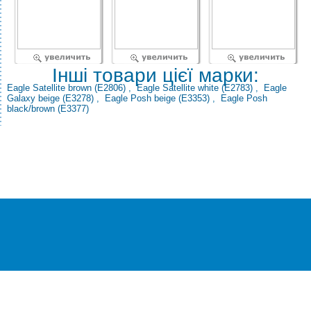
Інші товари цієї марки:
Eagle Satellite brown (E2806)
,
Eagle Satellite white (E2783)
,
Eagle
Galaxy beige (E3278)
,
Eagle Posh beige (E3353)
,
Eagle Posh
black/brown (E3377)
®
© Всі права захищені
CEZAR
Інтернет-магазин
побутової техніки та електроніки