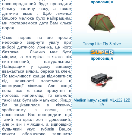
пропозиція
новонароджений буде проводити
більшу частину часу, а також
дитячий візок
. Щоб ліжечко
Вашого малюка було найкращим,
ми постараємося дати Вам кілька
порад.
Отже, перше, на що просто
необхідно звернути увагу при
Tramp Lite Fly 3 olive
виборі дитячого ліжечка, це його
безпека
. Ліжечко має бути
міцним, а матеріал, з якого він
пропозиція
виготовлений, натуральним.
Найкращим у цьому випадку
вважається вільха, береза ​​та клен.
По можливості краще відмовитися
від наявності пластмаси в
конструкції ліжечка. Але, якщо
вона все ж таки присутня в
полозах, наприклад, то кількість
такої має бути мінімальною. Якщо
Merlion імпульсний ML-122 12В
Ви зацікавилися в ліжечку,
2А
зробленому з сосни, то
поспішаємо Вас попередити, що
такий матеріал хоч і дешевший,
але ж він і м'якший, а відповідно
будь-який укус зубиків Вашої
крихти обов'язково залишить