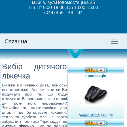
м.Київ, вул.Новомостицька 25
Пн-Пт 9:00-19:00, Сб 10:00-15:00
(044) 459—48—44
Cezar.ua
Вибір дитячого
ліжечка
пропозиція
Ви вже в очікуванні дива, яке ось-
ось станеться. Але чи встигли Ви
подумати про те, що буде
оточувати Вашого малюка в перші
дні, роки його народження?
Звичайно ж, найголовніше для
діток - це батьківське кохання,
Pentax 10x25 UCF XII
тепло та турбота. Але не варто
забувати і про таке "приладдя" як
дитяче ліжечко
, де по першій