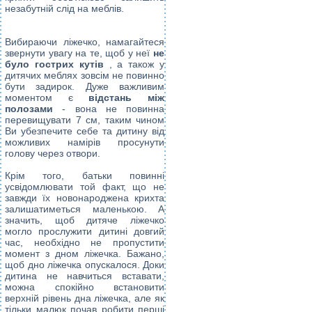
незабутній слід на меблів.
Вибираючи ліжечко, намагайтеся
звернути увагу на те, щоб у неї
не
було гострих кутів
, а також у
дитячих меблях
зовсім не повинно
бути задирок. Дуже важливим
моментом є
відстань між
полозами
- вона не повинна
перевищувати 7 см, таким чином
Ви убезпечите себе та дитину від
можливих намірів просунути
голову через отвори.
Крім того, батьки повинні
усвідомлювати той факт, що не
завжди їх новонароджена крихта
залишатиметься маленькою. А
значить, щоб дитяче ліжечко
могло прослужити дитині довгий
час, необхідно не пропустити
момент з дном ліжечка. Бажано,
щоб дно ліжечка опускалося. Доки
дитина не навчиться вставати,
можна спокійно встановити
верхній рівень дна ліжечка, але як
тільки малюк почав робити перші