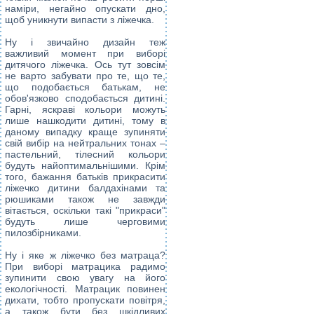
наміри, негайно опускати дно,
щоб уникнути випасти з ліжечка.
Ну і звичайно дизайн теж
важливий момент при виборі
дитячого ліжечка. Ось тут зовсім
не варто забувати про те, що те,
що подобається батькам, не
обов'язково сподобається дитині.
Гарні, яскраві кольори можуть
лише нашкодити дитині, тому в
даному випадку краще зупиняти
свій вибір на нейтральних тонах –
пастельний, тілесний кольори
будуть найоптимальнішими. Крім
того, бажання батьків прикрасити
ліжечко дитини балдахінами та
рюшиками також не завжди
вітається, оскільки такі "прикраси"
будуть лише черговими
пилозбірниками.
Ну і яке ж ліжечко без матраца?
При виборі матрацика радимо
зупинити свою увагу на його
екологічності.
Матрацик
повинен
дихати, тобто пропускати повітря,
а також бути без шкідливих