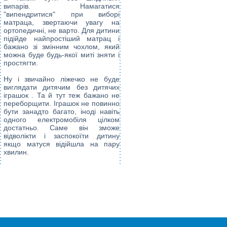
випарів. Намагатися
"випендритися" при виборі
матраца, звертаючи увагу на
ортопедичні, не варто. Для дитини
підійде найпростіший матрац і
бажано зі змінним чохлом, який
можна буде будь-якої миті зняти і
простягти.
Ну і звичайно ліжечко не буде
виглядати дитячим без
дитячих
іграшок
. Та й тут теж бажано не
переборщити. Іграшок не повинно
бути занадто багато, іноді навіть
одного
електромобіля
цілком
достатньо. Саме він зможе
відволікти і заспокоїти дитину
якщо матуся відійшла на пару
хвилин.