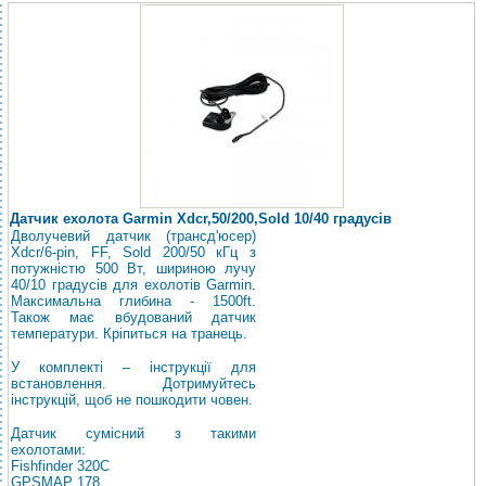
Датчик ехолота Garmin Xdcr,50/200,Sold 10/40 градусів
Дволучевий датчик (трансд'юсер)
Xdcr/6-pin, FF, Sold 200/50 кГц з
потужністю 500 Вт, шириною лучу
40/10 градусів для ехолотів Garmin.
Максимальна глибина - 1500ft.
Також має вбудований датчик
температури. Кріпиться на транець.
У комплекті – інструкції для
встановлення. Дотримуйтесь
інструкцій, щоб не пошкодити човен.
Датчик сумісний з такими
ехолотами:
Fishfinder 320C
GPSMAP 178