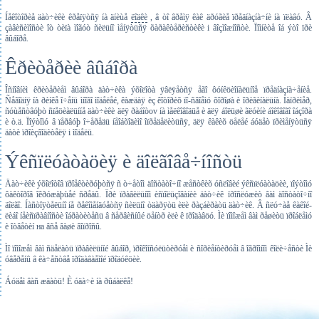
Íåêîòîðèå äàò÷èêè êðåïÿòñÿ íà äíèùå
ëîäêè
, â òî âðåìÿ êàê äðóãèå ïðåäíàçíà÷íè íà ïëàâó. Â
çàâèñèìîñòè îò òèïà ìîãóò ñèëüíî ìåíÿòüñÿ õàðàêòåðèñòèêè і âîçìîæíîñòè. Ïîìíèòå îá ýòî ïðè
âûáîðå.
Êðèòåðèè âûáîðà
Îñíîâíèì êðèòåðèåì âûáîðà äàò÷èêà ýõîëîòà ÿâëÿåòñÿ åãî ôóíêöèîíàëüíîå ïðåäíàçíà÷åíèå.
Ñåãîäíÿ íà ðèíêå î÷åíü ìíîãî ìîäåëåé, êàæäàÿ èç êîòîðèõ ïî-ñâîåìó õîðîøà è îðèãèíàëüíà. Íàïðèìåð,
ñóùåñòâóþò ñïåöèàëüííå äàò÷èêè äëÿ ðàáîòov íà ìåëêîâîäüå è äëÿ áîëüøè ãëóèíè áîêîâîãî îáçîðà
è ò.ä. Ïîýòîìó â ïåðâóþ î÷åðåäü íåîáõîäèìî îïðåäåëèòüñÿ, äëÿ êàêèõ öåëåé áóäåò ïðèìåíÿòüñÿ
äàòè ïðîèçâîäèòåëÿ і ìîäåëü.
Ýêñïëóàòàöèÿ è äîëãîâå÷íîñòü
Äàò÷èêè ýõîëîòîâ ïðîåêòèðóþòñÿ ñ ò÷åòîì äîñòàòî÷íî æåñòêèõ óñëîâèé ýêñïëóàòàöèè, ïîýòîìó
ôàêòîðîâ îêðóæàþùåé ñðåäû. Ïðè ïðàâèëüíîì èñïîëüçîâàíèè äàò÷èê ïðîñëóæèò âàì äîñòàòî÷íî
äîëãî. Íàñòîÿòåëüíî íå ðåêîìåíäóåòñÿ ñèëüíî òäàðÿòü èëè ðàçáèðàòü äàò÷èê. Â ñëó÷àå êàêîé-
ëèáî íåèñïðàâíîñòè îáðàòèòåñü â ñåðâèñíûé öåíòð èëè ê ïðîäàâöó. Ìè ïîìîæåì âàì ðåøèòü ïðîáëåìó
è îòâåòèí на âñå âàøè âîïðîñû.
Ìî ïîìîæåì âàì ñäåëàòü ïðàâèëüííé âûáîð, ïðîêîíñóëüòèðóåì è ñîðèåíòèðóåì â îãðîìíîì êîëè÷åñòè Ìè
óâåðåíû â êà÷åñòâå ïðîäàâàåìîé ïðîäóêöèè.
Áóäåì âàñ æäàòü! È óäà÷è íà ðûáàëêå!