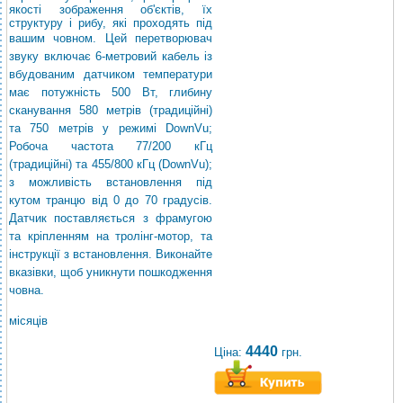
якості зображення об'єктів, їх
структуру і рибу, які проходять під
вашим човном.
Цей перетворювач
звуку включає 6-метровий кабель із
вбудованим датчиком температури
має потужність 500 Вт, глибину
сканування 580 метрів (традиційні)
та 750 метрів у режимі DownVu;
Робоча частота 77/200 кГц
(традиційні) та 455/800 кГц (DownVu);
з можливість встановлення під
кутом транцю від 0 до 70 градусів.
Датчик поставляється з фрамугою
та кріпленням на тролінг-мотор, та
інструкції з встановлення. Виконайте
вказівки, щоб уникнути пошкодження
човна.
місяців
4440
Ціна:
грн.