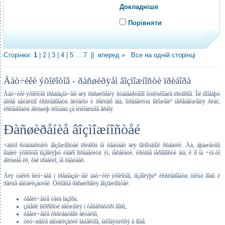
Докладніше
Порівняти
Сторінки:
1
|
2
|
3
|
4
|
5
...
7
||
вперед »
Все на одній сторінці
Äàò÷èêè ýõîëîòîâ - ðàñøèðÿåì âîçìîæíîñòè ïðèáîðà
Äàò÷èêè ýõîëîòîâ ïðåäíàçíà÷åíè äëÿ ðàñøèðåíèÿ ñòàíäàðòíîãî ôóíêöèîíàëà ïðèáîðîâ. Îíè ïîìîãàþò
àîëåå äåòàëüíî èññëåäîâàòü ãëóáèíó è ðåëüåô äíà, îïðåäåëèòü ïîëîæåíè³ ïåðåäâèæåíèÿ ðèáè,
èññåäîâàòü áîëüøóþ ïëîùàäü çà ìèíèìàëüíîå âðåìÿ.
Ðàñøèðåíèå âîçìîæíîñòåé
×àñòî ñòàíäàðòíèõ âîçìîæíîñòåé ïðèáîðà íå õâàòàåò äëÿ ïîëíîöåííîé ðûáàëêè. Äà, àþäæåòííå
ìîäåëè ýõîëîòîâ ïîçâîëÿþò ëåãêî îïðåäåëèòü ÿì, ïåðåêàòè, êðóïííå íåðîâíîñòè äíà, ê íî íà ÷òî-òî
áîëüøåå èõ, êàê ïðàâèëî, íå õâàòàåò.
Äëÿ òàêèõ ñëó÷àåâ ï ïðåäíàçíà÷åíè äàò÷èêè ýõîëîòîâ, ïîçâîëÿþè³ èññëåäîâàòü òîëùó âîäû è
ðåëüå äåòàëèçàöèåé. Òèïîâûå ðàñøèðåíèÿ âîçìîæíîñòåé:
óâåëè÷åíèå óãëà îáçîðà,
çàìåðè ñêîðîñòè äâèæåíèÿ і òåìïåðàòóðí âîäû,
óâåëè÷åíèå èññëåäóåìîé ãëóáèíû,
óëó÷øåíèå äåòàëèçàöèè îáúåêòîâ, íàõîäÿùèõñÿ â âîäå.