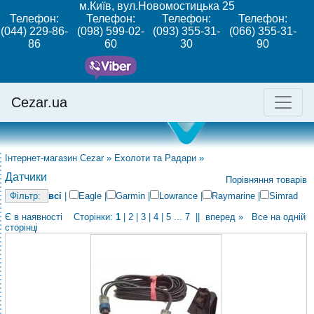
м.Київ, вул.Новомостицька 25
Телефон:
Телефон:
Телефон:
Телефон:
(044) 229-86-
(098) 599-02-
(093) 355-31-
(066) 355-31-
86
60
30
90
Cezar.ua
Інтернет-магазин Cezar
»
Ехолоти та Радари
»
Датчики
Порівняння товарів
всі
|
Eagle
|
Garmin
|
Lowrance
|
Raymarine
|
Simrad
Є в наявності
Сторінки:
1
|
2
|
3
|
4
|
5
...
7
||
вперед »
Все на одній
сторінці