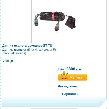
Датчик ехолота Lowrance ST-TU
Датчик швидкості! (х-4, х-4pro, x-67,
mark, elite-серії)
місяців
3800
Ціна:
грн.
Докладніше
Порівняти