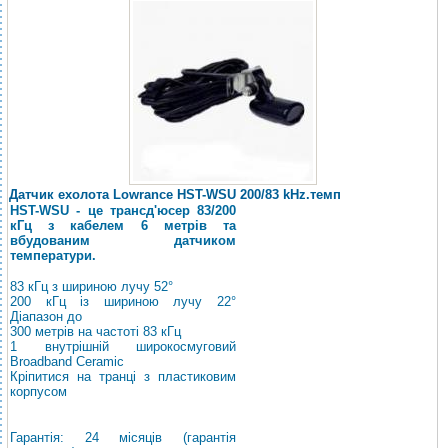
Датчик ехолота Lowrance HST-WSU 200/83 kHz.темп
HST-WSU - це трансд'юсер 83/200
кГц з кабелем 6 метрів та
вбудованим датчиком
температури.
83 кГц з шириною лучу 52°
200 кГц із шириною лучу 22°
Діапазон
до
300 метрів на частоті 83 кГц
1 внутрішній широкосмуговий
Broadband Ceramic
Кріпитися на транці з пластиковим
корпусом
Гарантія: 24 місяців (гарантія