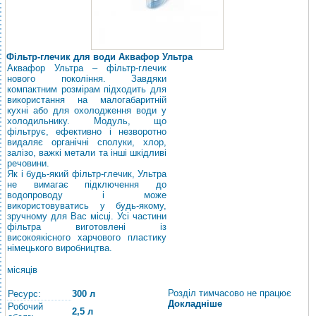
Фільтр-глечик для води Аквафор Ультра
Аквафор Ультра – фільтр-глечик
нового покоління. Завдяки
компактним розмірам підходить для
використання на малогабаритній
кухні або для охолодження води у
холодильнику. Модуль, що
фільтрує, ефективно і незворотно
видаляє органічні сполуки, хлор,
залізо, важкі метали та інші шкідливі
речовини.
Як і будь-який фільтр-глечик, Ультра
не вимагає підключення до
водопроводу і може
використовуватись у будь-якому,
зручному для Вас місці. Усі частини
фільтра виготовлені із
високоякісного харчового пластику
німецького виробництва.
місяців
Розділ тимчасово не працює
Ресурс:
300 л
Докладніше
Робочий
2,5 л