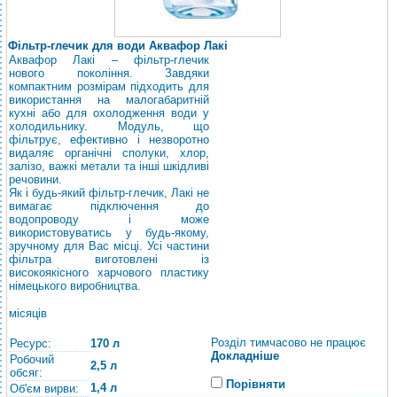
Фільтр-глечик для води Аквафор Лакі
Аквафор Лакі – фільтр-глечик
нового покоління. Завдяки
компактним розмірам підходить для
використання на малогабаритній
кухні або для охолодження води у
холодильнику. Модуль, що
фільтрує, ефективно і незворотно
видаляє органічні сполуки, хлор,
залізо, важкі метали та інші шкідливі
речовини.
Як і будь-який фільтр-глечик, Лакі не
вимагає підключення до
водопроводу і може
використовуватись у будь-якому,
зручному для Вас місці. Усі частини
фільтра виготовлені із
високоякісного харчового пластику
німецького виробництва.
місяців
Розділ тимчасово не працює
Ресурс:
170 л
Докладніше
Робочий
2,5 л
обсяг:
Порівняти
1,4 л
Об'єм вирви: