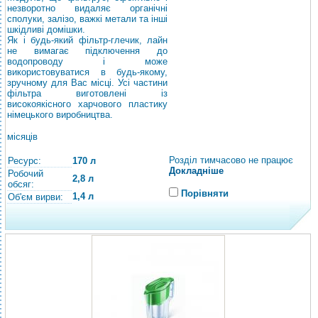
незворотно видаляє органічні
сполуки, залізо, важкі метали та інші
шкідливі домішки.
Як і будь-який фільтр-глечик, лайн
не вимагає підключення до
водопроводу і може
використовуватися в будь-якому,
зручному для Вас місці. Усі частини
фільтра виготовлені із
високоякісного харчового пластику
німецького виробництва.
місяців
Розділ тимчасово не працює
Ресурс:
170 л
Докладніше
Робочий
2,8 л
обсяг:
Порівняти
1,4 л
Об'єм вирви: