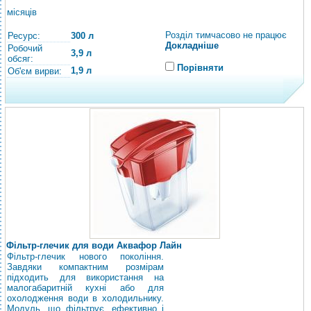
місяців
Розділ тимчасово не працює
Ресурс:
300 л
Докладніше
Робочий
3,9 л
обсяг:
Порівняти
1,9 л
Об'єм вирви:
Фільтр-глечик для води Аквафор Лайн
Фільтр-глечик нового покоління.
Завдяки компактним розмірам
підходить для використання на
малогабаритній кухні або для
охолодження води в холодильнику.
Модуль, що фільтрує, ефективно і