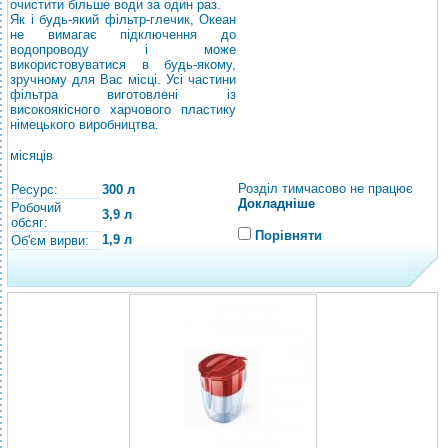
очистити більше води за один раз.
Як і будь-який фільтр-глечик, Океан
не вимагає підключення до
водопроводу і може
використовуватися в будь-якому,
зручному для Вас місці. Усі частини
фільтра виготовлені із
високоякісного харчового пластику
німецького виробництва.
місяців
Розділ тимчасово не працює
Ресурс:
300 л
Докладніше
Робочий
3,9 л
обсяг:
Порівняти
1,9 л
Об'єм вирви: