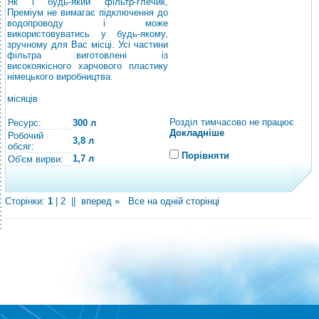
Як і будь-який фільтр-глечик,
Преміум не вимагає підключення до
водопроводу і може
використовуватись у будь-якому,
зручному для Вас місці. Усі частини
фільтра виготовлені із
високоякісного харчового пластику
німецького виробництва.
місяців
Розділ тимчасово не працює
Ресурс:
300 л
Докладніше
Робочий
3,8 л
обсяг:
Порівняти
1,7 л
Об'єм вирви:
Сторінки:
1
|
2
||
вперед »
Все на одній сторінці