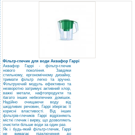
Фільтр-глечик для води Аквафор Гаррі
Аквафор Гаррі - фільтр-глечик
нового покоління. Завдяки
стильному, ергономічному дизайну,
тримати фільтр легко та зручно.
Фільтруючий модуль ефективно та
незворотно затримує активний хлор,
важкі метали, нафтопродукти та
багато інших небезпечних домішок.
Надійно очищаючи воду від
шкідливих речовин, Гаррі зберігає її
корисні властивості. Від інших
фільтрів-глечиків Гаррі відрізняють
місткі глечик і вирву, що дозволяють
очистити більше води за один раз.
Як і будь-який фільтр-глечик, Гаррі
не вимагає підключення до