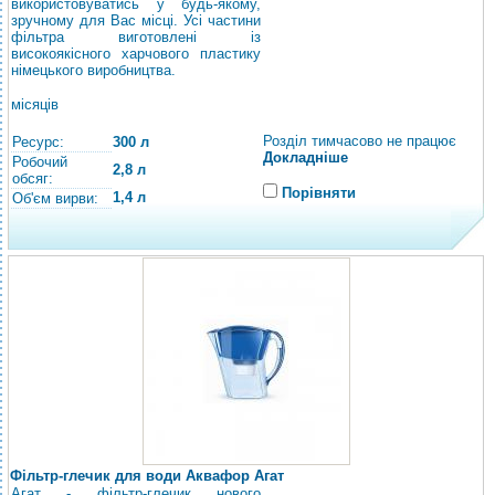
використовуватись у будь-якому,
зручному для Вас місці. Усі частини
фільтра виготовлені із
високоякісного харчового пластику
німецького виробництва.
місяців
Розділ тимчасово не працює
Ресурс:
300 л
Докладніше
Робочий
2,8 л
обсяг:
Порівняти
1,4 л
Об'єм вирви:
Фільтр-глечик для води Аквафор Агат
Агат - фільтр-глечик нового