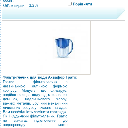
обсяг:
Порівняти
1,2 л
Об'єм вирви:
Фільтр-глечик для води Аквафор Гратіс
Гратис - фільтр-глечик з
незвичайною, обтічною формою
корпусу. Модуль, що фільтрує,
надійно очищає воду від механічних
домішок, надлишкового хлору,
важких металів. Зручний механічний
лічильник ресурсу вчасно нагадає
Вам необхідність замінити картридж.
Як і будь-який фільтр-глечик, Гратіс
не вимагає підключення до
водопроводу і може