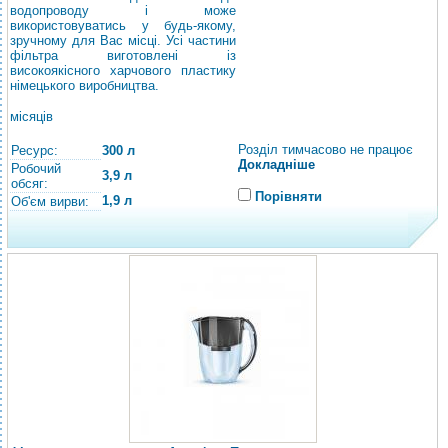
водопроводу і може
використовуватись у будь-якому,
зручному для Вас місці. Усі частини
фільтра виготовлені із
високоякісного харчового пластику
німецького виробництва.
місяців
Розділ тимчасово не працює
Ресурс:
300 л
Докладніше
Робочий
3,9 л
обсяг:
Порівняти
1,9 л
Об'єм вирви: