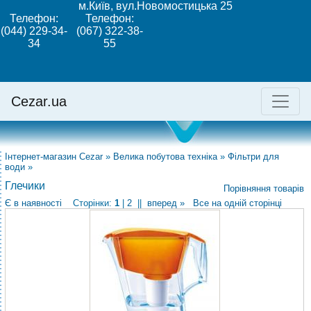
м.Київ, вул.Новомостицька 25
Телефон:
Телефон:
(044) 229-34-
(067) 322-38-
34
55
Cezar.ua
Інтернет-магазин Cezar
»
Велика побутова техніка
»
Фільтри для
води
»
Глечики
Порівняння товарів
Є в наявності
Сторінки:
1
|
2
||
вперед »
Все на одній сторінці