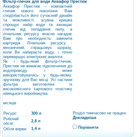
Фільтр-глечик для води Аквафор Престиж
Аквафор Престиж – компактний
глечик нового покоління. Вам
сподобається його сучасний дизайн
та можливості: зсувна кришка
спрощує набір води та захищає
глечик від попадання пилу, а
лічильник ресурсу вчасно нагадає
Вам про необхідність замінити
картридж. Лічильник ресурсу -
механічний, спрацьовує щоразу,
коли Ви набираєте воду, і точно
перевершує електронні аналоги.
Як і будь-який фільтр-глечик,
Престиж не вимагає підключення до
водопроводу і може
використовуватись у будь-якому,
зручному для Вас місці. Усі частини
фільтра виготовлені із
високоякісного харчового пластику
німецького виробництва.
місяців
Розділ тимчасово не працює
Ресурс:
300 л
Докладніше
Робочий
2,8 л
обсяг:
Порівняти
1,4 л
Об'єм вирви: