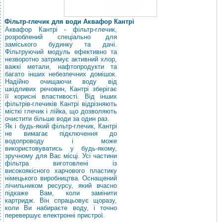
Фільтр-глечик для води Аквафор Кантрі
Аквафор Кантрі - фільтр-глечик,
розроблений спеціально для
заміського будинку та дачі.
Фільтруючий модуль ефективно та
незворотно затримує активний хлор,
важкі метали, нафтопродукти та
багато інших небезпечних домішок.
Надійно очищаючи воду від
шкідливих речовин, Кантрі зберігає
її корисні властивості. Від інших
фільтрів-глечиків Кантрі відрізняють
місткі глечик і лійка, що дозволяють
очистити більше води за один раз.
Як і будь-який фільтр-глечик, Кантрі
не вимагає підключення до
водопроводу і може
використовуватись у будь-якому,
зручному для Вас місці. Усі частини
фільтра виготовлені із
високоякісного харчового пластику
німецького виробництва. Оснащений
лічильником ресурсу, який вчасно
підкаже Вам, коли замінити
картридж. Він спрацьовує щоразу,
коли Ви набираєте воду, і точно
перевершує електронні пристрої.