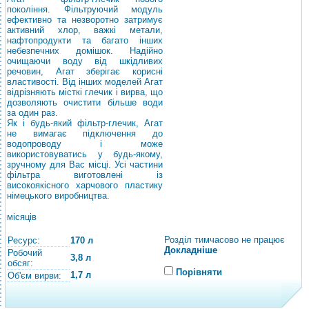
покоління. Фільтруючий модуль
ефективно та незворотно затримує
активний хлор, важкі метали,
нафтопродукти та багато інших
небезпечних домішок. Надійно
очищаючи воду від шкідливих
речовин, Агат зберігає корисні
властивості. Від інших моделей Агат
відрізняють місткі глечик і вирва, що
дозволяють очистити більше води
за один раз.
Як і будь-який фільтр-глечик, Агат
не вимагає підключення до
водопроводу і може
використовуватись у будь-якому,
зручному для Вас місці. Усі частини
фільтра виготовлені із
високоякісного харчового пластику
німецького виробництва.
місяців
Розділ тимчасово не працює
Ресурс:
170 л
Докладніше
Робочий
3,8 л
обсяг:
Порівняти
1,7 л
Об'єм вирви: