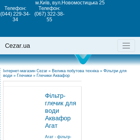
м.Київ, вул.Новомостицька 25
Телефон:
Телефон:
(044) 229-34-
(067) 322-38-
34
55
Cezar.ua
Інтернет-магазин Cezar
»
Велика побутова техніка
»
Фільтри для
води
»
Глечики
»
Глечики Аквафор
Фільтр-
глечик для
води
Аквафор
Агат
Агат - фільтр-