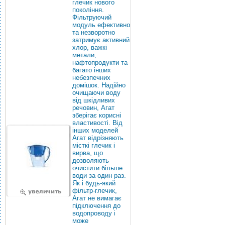
глечик нового
покоління.
Фільтруючий
модуль ефективно
та незворотно
затримує активний
хлор, важкі
метали,
нафтопродукти та
багато інших
небезпечних
домішок. Надійно
очищаючи воду
від шкідливих
речовин, Агат
зберігає корисні
властивості. Від
інших моделей
Агат відрізняють
місткі глечик і
вирва, що
дозволяють
очистити більше
води за один раз.
Як і будь-який
фільтр-глечик,
Агат не вимагає
підключення до
водопроводу і
може