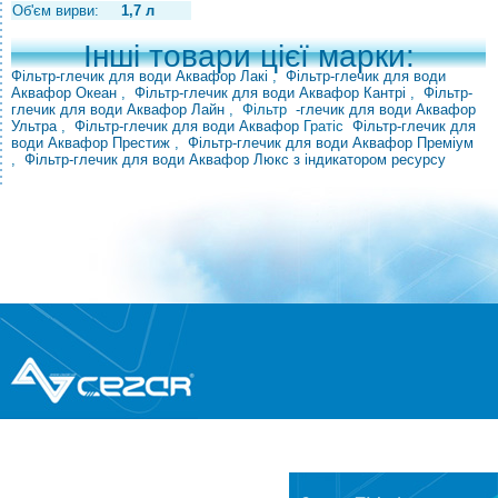
Об'єм вирви:
1,7 л
Інші товари цієї марки:
Фільтр-глечик для води Аквафор Лакі
,
Фільтр-глечик для води
Аквафор Океан
,
Фільтр-глечик для води Аквафор Кантрі
,
Фільтр-
глечик для води Аквафор Лайн
,
Фільтр
-глечик для води Аквафор
Ультра
,
Фільтр-глечик для води Аквафор
Гратіс
Фільтр-глечик для
води Аквафор Престиж
,
Фільтр-глечик для води Аквафор Преміум
,
Фільтр-глечик для води Аквафор Люкс з індикатором ресурсу
®
© Всі права захищені
CEZAR
Інтернет-магазин
побутової техніки та електроніки