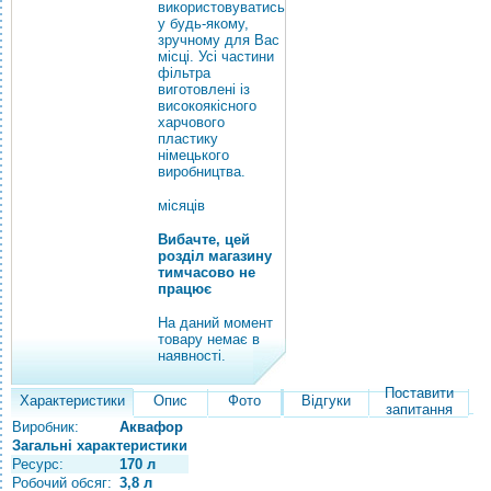
використовуватись
у будь-якому,
зручному для Вас
місці. Усі частини
фільтра
виготовлені із
високоякісного
харчового
пластику
німецького
виробництва.
місяців
Вибачте, цей
розділ магазину
тимчасово не
працює
На даний момент
товару немає в
наявності.
Поставити
Характеристики
Опис
Фото
Відгуки
запитання
Виробник:
Аквафор
Загальні характеристики
Ресурс:
170 л
Робочий обсяг:
3,8 л