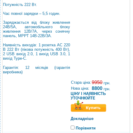
Потужність 222 Вт.
Час повної зарядки – 5,5 годин.
Заряджається від блоку живлення
24В/5А, автомобільного блоку
живлення 12В/7А, через сонячну
панель, МРРТ 14В-22В/3А.
Наявність виходів: 1 розетка АС 220
В 222 Вт (пікова потужність 400 Вт),
2 USB вихід 2.0, 1 вихід USB 3.0, 1
вихід Type-C.
Гарантія: 12 місяців (гарантія
виробника)
9950
Стара ціна:
грн.
8800
Нова ціна:
грн.
ЦІНУ І НАЯВНІСТЬ
УТОЧНЮЙТЕ
Докладніше
Порівняти