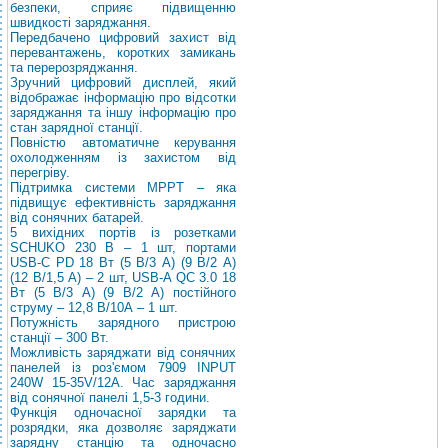
безпеки, сприяє підвищенню
швидкості заряджання.
Передбачено цифровий захист від
перевантажень, коротких замикань
та перерозряджання.
Зручний цифровий дисплей, який
відображає інформацію про відсотки
заряджання та іншу інформацію про
стан зарядної станції.
Повністю автоматичне керування
охолодженням із захистом від
перегріву.
Підтримка системи MPPT – яка
підвищує ефективність заряджання
від сонячних батарей.
5 вихідних портів із розетками
SCHUKO 230 В – 1 шт, портами
USB-С PD 18 Вт (5 В/3 А) (9 В/2 А)
(12 В/1,5 А) – 2 шт, USB-A QС 3.0 18
Вт (5 В/3 А) (9 В/2 А) постійного
струму – 12,8 В/10А – 1 шт.
Потужність зарядного пристрою
станції – 300 Вт.
Можливість заряджати від сонячних
панелей із роз'ємом 7909 INPUT
240W 15-35V/12A. Час заряджання
від сонячної панелі 1,5-3 години.
Функція одночасної зарядки та
розрядки, яка дозволяє заряджати
зарядну станцію та одночасно