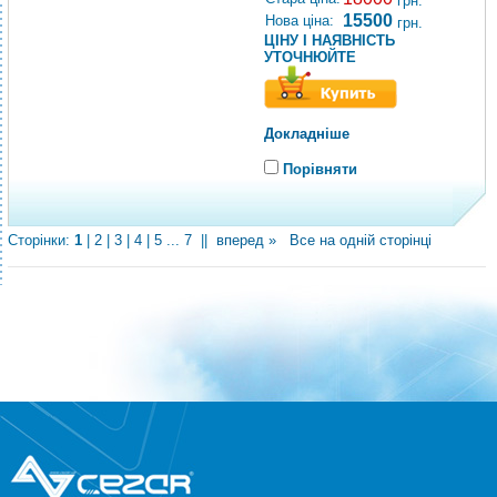
грн.
15500
Нова ціна:
грн.
ЦІНУ І НАЯВНІСТЬ
УТОЧНЮЙТЕ
Докладніше
Порівняти
Сторінки:
1
|
2
|
3
|
4
|
5
...
7
||
вперед »
Все на одній сторінці