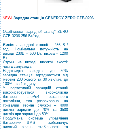
NEW!
Зарядна станція GENERGY ZERO GZE-0206
Особливості зарядної станції ZERO
GZE-0206 256 Вт/год:
Ємність зарядної станції – 256 Вт/
год. Номінальна потужність на
виході 230В – 600 Вт, пікова – 1200
Вт.
Струм на виході високої якості:
чиста синусоїда.
Надшвидка зарядка: до 80%
зарядна станція заряджається від
мережі 230 Усього за 30 хвилин, до
100% - за 1 годину.
У портативній зарядній станції
використовується високоякісна
батарея LifePo4 останнього
покоління, яка розрахована на
тривалий термін служби – 4000
циклів зарядки до 70% та 3500
циклів при зарядці до 80%.
Продумана система управління
батареями BMS – забезпечує
високий рівень стабільності та