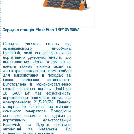
Зарядна станція FlashFish TSP18V/60W
Складна сонячна панель від
американського виробника
FlashFish, який спеціалізується на
портативних джерелах енергії, що
відновлюється. Легка та компактна,
панель займає мінімум місця та
легко транспортується, тому підійде
для використання в походах та
інших заміських активностях.
Виготовлена ​​із монокристалічного
кремнію сонячна панель FlashFish
18 В/60 Вт має ефективність
перетворення сонячного світла на
електроенергію 21,5-23,5%. Панель
створена як частина портативного
сонячного генератора. Володіючи
сонячною панеллю та однією з
портативних електростанцій
FlashFish, ви будете повністю
автономні та незалежні від
стаціонарних електромереж.