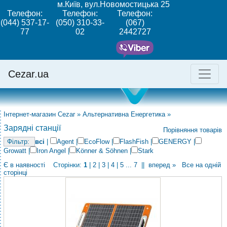
м.Київ, вул.Новомостицька 25
Телефон:
Телефон:
Телефон:
(044) 537-17-
(050) 310-33-
(067)
77
02
2442727
Cezar.ua
Інтернет-магазин Cezar
»
Альтернативна Енергетика
»
Зарядні станції
Порівняння товарів
всі
|
Agent
|
EcoFlow
|
FlashFish
|
GENERGY
|
Growatt
|
Iron Angel
|
Könner & Söhnen
|
Stark
Є в наявності
Сторінки:
1
|
2
|
3
|
4
|
5
...
7
||
вперед »
Все на одній
сторінці