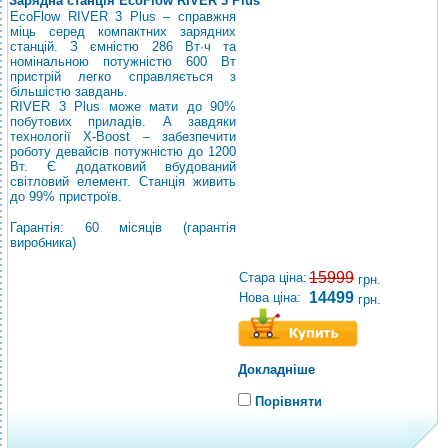
Зарядна станція EcoFlow RIVER 3 Plus
EcoFlow RIVER 3 Plus – справжня
міць серед компактних зарядних
станцій. З ємністю 286 Вт·ч та
номінальною потужністю 600 Вт
пристрій легко справляється з
більшістю завдань.
RIVER 3 Plus може мати до 90%
побутових приладів. А завдяки
технології X-Boost – забезпечити
роботу девайсів потужністю до 1200
Вт. Є додатковий вбудований
світловий елемент. Станція живить
до 99% пристроїв.
Гарантія: 60 місяців (гарантія
виробника)
15999
Стара ціна:
грн.
14499
Нова ціна:
грн.
Докладніше
Порівняти