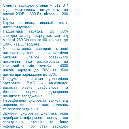
Ємність зарядної станції – 512 Вт/
год. Номінальна потужність на
виході 230В – 600 Вт, пікова – 1200
Вт.
Струм на виході високої якості:
чиста синусоїда.
Надшвидка зарядка: до 80%
зарядна станція заряджається від
мережі 230 Усього за 60 хвилин, до
100% - за 1,7 години.
У портативній зарядній станції
використовується високоякісна
батарея LifePo4 останнього
покоління, яка розрахована на
тривалий термін служби – 4000
циклів зарядки до 70% та 3500
циклів при зарядженні до 80%.
Продумана система управління
батареями BMS – забезпечує
високий рівень стабільності та
безпеки, сприяє підвищенню
швидкості заряджання.
Передбачено цифровий захист від
перевантажень, коротких замикань
та перерозряджання.
Зручний цифровий дисплей, який
відображає інформацію про відсотки
заряджання станції та іншу
інформацію про стан зарядної