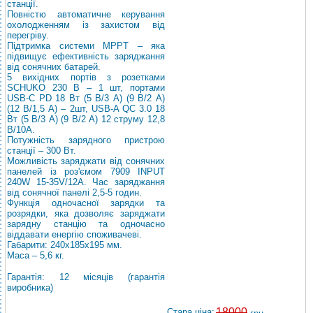
станції.
Повністю автоматичне керування
охолодженням із захистом від
перегріву.
Підтримка системи MPPT – яка
підвищує ефективність заряджання
від сонячних батарей.
5 вихідних портів з розетками
SCHUKO 230 В – 1 шт, портами
USB-С PD 18 Вт (5 В/3 А) (9 В/2 А)
(12 В/1,5 А) – 2шт, USB-A QС 3.0 18
Вт (5 В/3 А) (9 В/2 А) 12 струму 12,8
В/10А.
Потужність зарядного пристрою
станції – 300 Вт.
Можливість заряджати від сонячних
панелей із роз'ємом 7909 INPUT
240W 15-35V/12A. Час заряджання
від сонячної панелі 2,5-5 годин.
Функція одночасної зарядки та
розрядки, яка дозволяє заряджати
зарядну станцію та одночасно
віддавати енергію споживачеві.
Габарити: 240х185х195 мм.
Маса – 5,6 кг.
Гарантія: 12 місяців (гарантія
виробника)
18000
Стара ціна: