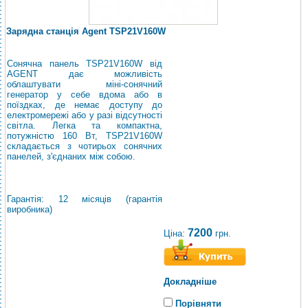
Зарядна станція Agent TSP21V160W
Сонячна панель TSP21V160W від
AGENT дає можливість
облаштувати міні-сонячний
генератор у себе вдома або в
поїздках, де немає доступу до
електромережі або у разі відсутності
світла. Легка та компактна,
потужністю 160 Вт, TSP21V160W
складається з чотирьох сонячних
панелей, з'єднаних між собою.
Гарантія: 12 місяців (гарантія
виробника)
7200
Ціна:
грн.
Докладніше
Порівняти