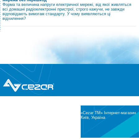
Форма та величина напруги електричної мережі, від якої живляться
всі домашні радіоелектронні пристрої, строго кажучи, не завжди
відповідають вимогам стандарту. У чому виявляються ці
відхилення?
®
© Всі права захищені
CEZAR
Інтернет-магазин побутової техніки та
електроніки
«Cezar TM» Інтернет-магазин
Київ, Україна