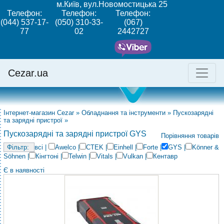
м.Київ, вул.Новомостицька 25
Телефон:
Телефон:
Телефон:
(044) 537-17-
(050) 310-33-
(067)
77
02
2442727
Cezar.ua
Інтернет-магазин Cezar
»
Обладнання та інструменти
»
Пускозарядні
та зарядні пристрої
»
Пускозарядні та зарядні пристрої GYS
Порівняння товарів
всі
|
Awelco
|
CTEK
|
Einhell
|
Forte
|
GYS
|
Könner &
Söhnen
|
Кінгтоні
|
Telwin
|
Vitals
|
Vulkan
|
Кентавр
Є в наявності