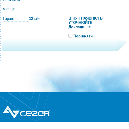
місяців
ЦІНУ І НАЯВНІСТЬ
Гарантія:
12
міс
УТОЧНЮЙТЕ
Докладніше
Порівняти
®
© Всі права захищені
CEZAR
Інтернет-магазин побутової техніки та
електроніки