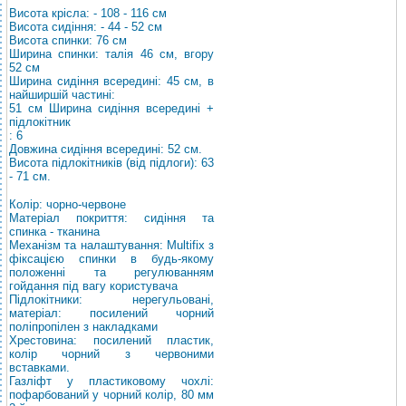
Висота крісла: - 108 - 116 см
Висота сидіння: - 44 - 52 см
Висота спинки: 76 см
Ширина спинки: талія 46 см, вгору
52 см
Ширина сидіння всередині: 45 см, в
найширшій частині:
51 см Ширина сидіння всередині +
підлокітник
: 6
Довжина сидіння всередині: 52 см.
Висота підлокітників (від підлоги): 63
- 71 см.
Колір: чорно-червоне
Матеріал покриття: сидіння та
спинка - тканина
Механізм та налаштування: Multifix з
фіксацією спинки в будь-якому
положенні та регулюванням
гойдання під вагу користувача
Підлокітники: нерегульовані,
матеріал: посилений чорний
поліпропілен з накладками
Хрестовина: посилений пластик,
колір чорний з червоними
вставками.
Газліфт у пластиковому чохлі:
пофарбований у чорний колір, 80 мм