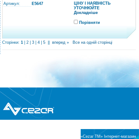
ЦІНУ І НАЯВНІСТЬ
Артикул:
E5647
УТОЧНЮЙТЕ
Докладніше
Порівняти
Сторінки:
1
|
2
|
3
|
4
|
5
||
вперед »
Все на одній сторінці
®
© Всі права захищені
CEZAR
Інтернет-магазин побутової техніки та
електроніки
«Cezar TM» Інтернет-магазин