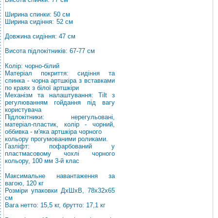
Ширина спинки: 50 см
Ширина сидіння: 52 см
Довжина сидіння: 47 см
Висота підлокітників: 67-77 см
Колір: чорно-білий
Матеріал покриття: сидіння та
спинка - чорна артшкіра з вставками
по краях з білої артшкіри
Механізм та налаштування: Tilt з
регулюванням гойдання під вагу
користувача
Підлокітники: нерегульовані,
матеріал-пластик, колір - чорний,
оббивка - м'яка артшкіра чорного
кольору прогумованими роликами.
Газліфт: пофарбований у
пластмасовому чохлі чорного
кольору, 100 мм 3-й клас
Максимальне навантаження за
вагою, 120 кг
Розміри упаковки ДхШхВ, 78х32х65
см
Вага нетто: 15,5 кг, брутто: 17,1 кг