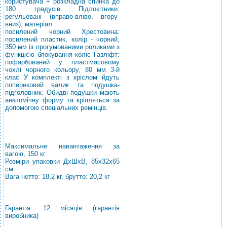
користувача + розкладна спинка до
180 градусів Підлокітники:
регульовані (вправо-вліво, вгору-
вниз), матеріал
:
посилений чорний
Хрестовина:
посилений пластик, колір - чорний,
350 мм із прогумованими роликами з
функцією блокування коліс
Газліфт:
пофарбований у пластмасовому
чохлі чорного кольору, 80 мм 3-й
клас
У комплекті з кріслом йдуть
поперековий валик та подушка-
підголовник. Обидві подушки мають
анатомічну форму та кріпляться за
допомогою спеціальних ремінців.
Максимальне навантаження за
вагою, 150 кг
Розміри упаковки ДхШхВ, 85х32х65
см
Вага нетто: 18,2 кг, брутто: 20,2 кг
Гарантія: 12 місяців (гарантія
виробника)