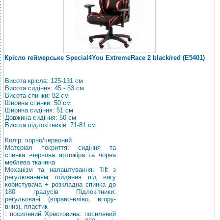
Крісло геймерське Special4You ExtremeRace 2 black/red (E5401)
Висота крісла: 125-131 см
Висота сидіння: 45 - 53 см
Висота спинки: 82 см
Ширина спинки: 50 см
Ширина сидіння: 51 см
Довжина сидіння: 50 см
Висота підлокітників: 71-81 см
Колір: чорно/червоний
Матеріал покриття: сидіння та
спинка -червона артшкіра та чорна
меблева тканина
Механізм та налаштування: Tilt з
регулюванням гойдання під вагу
користувача + розкладна спинка до
180 градусів Підлокітники:
регульовані (вправо-вліво, вгору-
вниз),
пластик
: посилений
Хрестовина: посилений