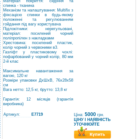
Матеріал покриття: сидіння та
спинка - тканина
Механізм та налаштування: Multifix з
фіксацією спинки в будь-якому
положенні та регулюванням
гойдання під вагу користувача
Підлокітники: нерегульовані,
матеріал: посилений чорний
поліпропілен з накладками
Хрестовина: посилений пластик,
колір чорний з червоними в3.
Газліфт у пластиковому чохлі:
пофарбований у чорний колір, 80 мм
2-й клас
Максимальне навантаження за
вагою, 120 кг
Розміри упаковки ДхШхВ, 76х28х58
см
Вага нетто: 12,5 кг, брутто: 13,8 кг
Гарантія: 12 місяців (гарантія
виробника)
5000
Артикул:
E7719
Ціна:
грн.
ЦІНУ І НАЯВНІСТЬ
УТОЧНЮЙТЕ