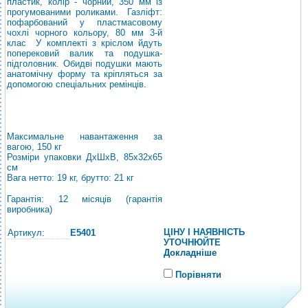
пластик, колір - чорний, 350 мм із
прогумованими роликами.
Газліфт:
пофарбований у пластмасовому
чохлі чорного кольору, 80 мм 3-й
клас
У комплекті з кріслом йдуть
поперековий валик та подушка-
підголовник. Обидві подушки мають
анатомічну форму та кріпляться за
допомогою спеціальних ремінців.
Максимальне навантаження за
вагою, 150 кг
Розміри упаковки ДхШхВ, 85х32х65
см
Вага нетто: 19 кг, брутто: 21 кг
Гарантія: 12 місяців (гарантія
виробника)
ЦІНУ І НАЯВНІСТЬ
Артикул:
E5401
УТОЧНЮЙТЕ
Докладніше
Порівняти