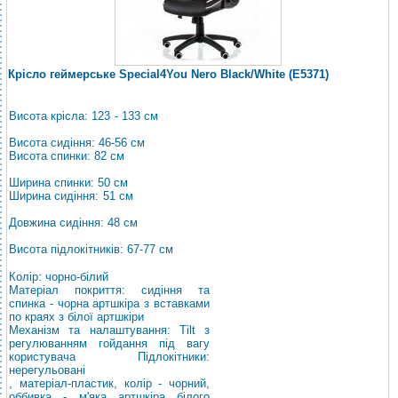
Крісло геймерське Special4You Nero Black/White (E5371)
Висота крісла: 123 - 133 см
Висота сидіння: 46-56 см
Висота спинки: 82 см
Ширина спинки: 50 см
Ширина сидіння: 51 см
Довжина сидіння: 48 см
Висота підлокітників: 67-77 см
Колір: чорно-білий
Матеріал покриття: сидіння та
спинка - чорна артшкіра з вставками
по краях з білої артшкіри
Механізм та налаштування: Tilt з
регулюванням гойдання під вагу
користувача Підлокітники:
нерегульовані
, матеріал-пластик, колір - чорний,
оббивка - м'яка артшкіра білого