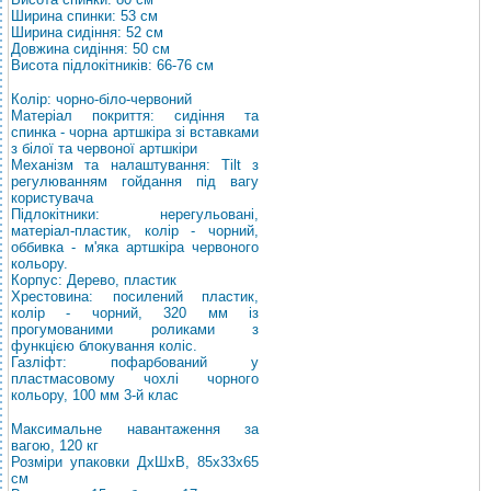
Ширина спинки: 53 см
Ширина сидіння: 52 см
Довжина сидіння: 50 см
Висота підлокітників: 66-76 см
Колір: чорно-біло-червоний
Матеріал покриття: сидіння та
спинка - чорна артшкіра зі вставками
з білої та червоної артшкіри
Механізм та налаштування: Tilt з
регулюванням гойдання під вагу
користувача
Підлокітники: нерегульовані,
матеріал-пластик, колір - чорний,
оббивка - м'яка артшкіра червоного
кольору.
Корпус: Дерево, пластик
Хрестовина: посилений пластик,
колір - чорний, 320 мм із
прогумованими роликами з
функцією блокування коліс.
Газліфт: пофарбований у
пластмасовому чохлі чорного
кольору, 100 мм 3-й клас
Максимальне навантаження за
вагою, 120 кг
Розміри упаковки ДхШхВ, 85х33х65
см