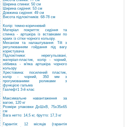
Ширина спинки: 50 см
Ширина сидіння: 53 см
Довжина сидіння: 49 см
Висота підлокітників: 68-78 см
Колір: темно-коричневий
Матеріал покриття: сидіння та
спинка - артшкіра із вставками по
краях із сітки чорного кольору.
Механізм та налаштування: Tilt з
регулюванням гойдання під вагу
користувача
Підлокітники: нерегульовані,
матеріал-пластик, колір - чорний,
оббивка - м'яка артшкіра чорного
кольору
Хрестовина: посилений пластик,
колір - чорний, 350 мм з
прогумованими роликами з
функцією гальма
Газлефт1 3-й клас
Максимальне навантаження за
вагою, 120 кг
Розміри упаковки ДхШхВ, 75х35х65
см
Вага нетто: 14,5 кг, брутто: 17,3 кг
Гарантія: 12 місяців (гарантія