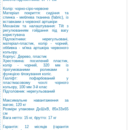
Колір: чорно-сіро-червоне
Матеріал покриття: сидіння та
спинка - меблева тканина (fabric), із
вставками з червоної артшкіри
Механізм та налаштування: Tilt з
регулюванням гойдання під вагу
користувача
Підлокітники: нерегульовані,
матеріал-пластик, колір - чорний,
оббивка - м'яка артшкіра червоного
кольору.
Корпус: Дерево, пластик
Хрестовина: посилений пластик,
колір - чорний, 320 мм із
прогумованими роликами з
функцією блокування коліс.
Газліфт: пофарбований у
пластмасовому чохлі чорного
кольору, 100 мм 3-й клас
Підголовник: нерегульований
Максимальне навантаження за
вагою, 120 кг
Розміри упаковки ДхШхВ, 85х33х65
см
Вага нетто: 15 кг, брутто: 17 кг
Гарантія: 12 місяців (гарантія