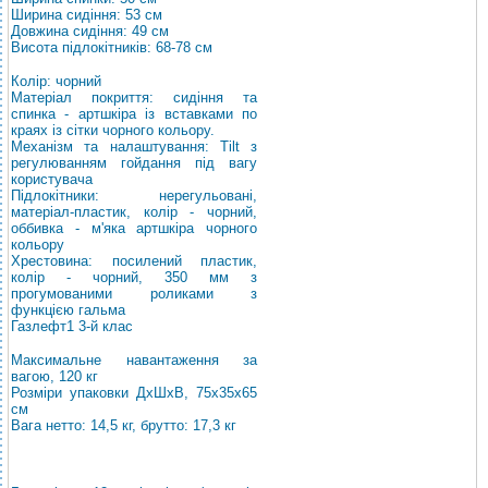
Ширина сидіння: 53 см
Довжина сидіння: 49 см
Висота підлокітників: 68-78 см
Колір: чорний
Матеріал покриття: сидіння та
спинка - артшкіра із вставками по
краях із сітки чорного кольору.
Механізм та налаштування: Tilt з
регулюванням гойдання під вагу
користувача
Підлокітники: нерегульовані,
матеріал-пластик, колір - чорний,
оббивка - м'яка артшкіра чорного
кольору
Хрестовина: посилений пластик,
колір - чорний, 350 мм з
прогумованими роликами з
функцією гальма
Газлефт1 3-й клас
Максимальне навантаження за
вагою, 120 кг
Розміри упаковки ДхШхВ, 75х35х65
см
Вага нетто: 14,5 кг, брутто: 17,3 кг