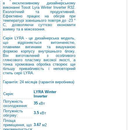
в ексклюзивному дизайнерському
виконанні Tosot Lyra Winter Inverter R32.
Екологічний та продуктивний.
Ефективно працює на обігрів при
температурі зовнішнього повітря до -23 °
С, дозволяючи суттєво економити
взимку та в міжсезоння.
Серія LYRA - це дизайнерська модель,
що відрізняється витонченістю,
плавними вигинами та вишуканою
формою корпусу внутрішнього блоку.
Він виготовлений з особливого
глянсового пластику високої якості, а
тонка хромована обробка створює ще
більшу привабливість і неповторний
стиль серії LYRA.
Гарантія: 24 місяців (гарантія виробника)
LYRA Winter
Серія:
Inverter
Потужність
35
кВт
охолодження:
Потужність
3.5
кВт
обігріву:
Площа
3.67
приміщення, що
м2
рекомендується: