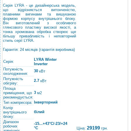
Серія LYRA - це дизайнерська модель,
що відрізняється витонченістю,
плавними вигинами та вишуканою
формою корпусу внутрішнього блоку.
Він виготовлений з особливого
глянсового пластику високої якості, а
тонка хромована обробка створює ще
більшу привабливість і неповторний
стиль серії LYRA.
Гарантія: 24 місяців (гарантія виробника)
LYRA Winter
Серія:
Inverter
Потужність
30
кВт
охолодження:
Потужність
2.7
кВт
обігріву:
Площа
3
приміщення, що
м2
рекомендується:
Інверторний
Тип компресора:
Колір
білий
внутрішнього
блоку:
Діапазон
-15...+43°C/-23/+24
робочих
29199
°C
Ціна:
грн.
зовнішніх