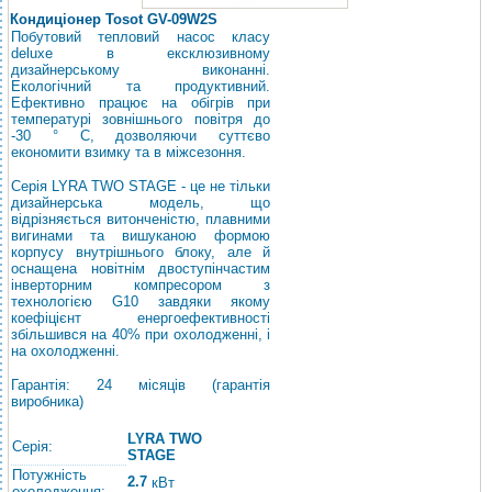
Кондиціонер Tosot GV-09W2S
Побутовий тепловий насос класу
deluxe в ексклюзивному
дизайнерському виконанні.
Екологічний та продуктивний.
Ефективно працює на обігрів при
температурі зовнішнього повітря до
-30 ° С, дозволяючи суттєво
економити взимку та в міжсезоння.
Серія LYRA TWO STAGE - це не тільки
дизайнерська модель, що
відрізняється витонченістю, плавними
вигинами та вишуканою формою
корпусу внутрішнього блоку, але й
оснащена новітнім двоступінчастим
інверторним компресором з
технологією G10 завдяки якому
коефіцієнт енергоефективності
збільшився на 40% при охолодженні, і
на охолодженні.
Гарантія: 24 місяців (гарантія
виробника)
LYRA TWO
Серія:
STAGE
Потужність
2.7
кВт
охолодження: