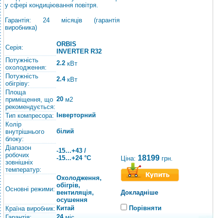
у сфері кондиціювання повітря.
Гарантія: 24 місяців (гарантія
виробника)
ORBIS
Серія:
INVERTER R32
Потужність
2.2
кВт
охолодження:
Потужність
2.4
кВт
обігріву:
Площа
20
приміщення, що
м2
рекомендується:
Інверторний
Тип компресора:
Колір
білий
внутрішнього
блоку:
Діапазон
-15…+43 /
робочих
18199
-15…+24 °C
Ціна:
грн.
зовнішніх
температур:
Охолодження,
обігрів,
Основні режими:
вентиляція,
Докладніше
осушення
Китай
Порівняти
Країна виробник:
24
Гарантія:
міс