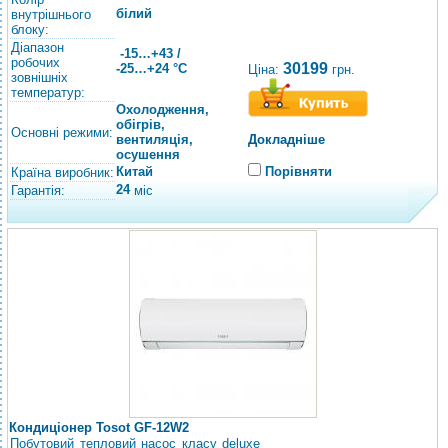
білий
внутрішнього
блоку:
Діапазон
-15…+43 /
робочих
30199
-25…+24 °C
Ціна:
грн.
зовнішніх
температур:
Охолодження,
обігрів,
Основні режими:
вентиляція,
Докладніше
осушення
Китай
Порівняти
Країна виробник:
24
Гарантія:
міс
Кондиціонер Tosot GF-12W2
Побутовий тепловий насос класу deluxe