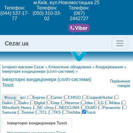
м.Київ, вул.Новомостицька 25
Телефон:
Телефон:
Телефон:
(044) 537-17-
(050) 310-33-
(067)
77
02
2442727
Cezar.ua
Інтернет-магазин Cezar
»
Кліматичне обладнання
»
Кондиціювання
»
Інверторні кондиціонери (спліт-системи)
»
Інверторні кондиціонери (спліт-системи)
Порівняння
Tosot
товарів
всі
|
Берген
|
Carrier
|
CHIGO
|
Cooper&Hunter
|
Daikin
|
Daiko
|
Digital
|
Gree
|
Hisense
|
Idea
|
LG
|
Midea
|
Mitsubishi Heavy
|
NC clima
|
NEOCLIMA
|
OLMO
|
Panasonic
|
Samurai
|
Sensei
|
TCL
|
TKS
|
Toshiba
|
Tosot
Інверторні кондиціонери Tosot