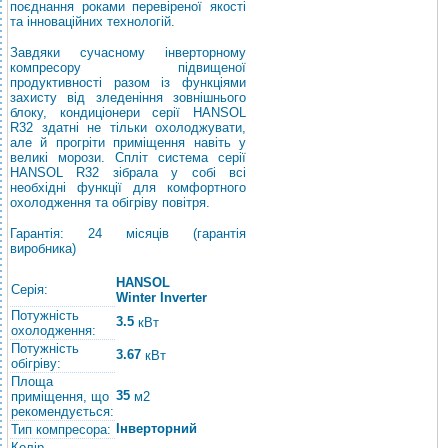
поєднання роками перевіреної якості
та інноваційних технологій.
Завдяки сучасному інверторному
компресору підвищеної
продуктивності разом із функціями
захисту від зледеніння зовнішнього
блоку, кондиціонери серії HANSOL
R32 здатні не тільки охолоджувати,
але й прогріти приміщення навіть у
великі морози. Спліт система серії
HANSOL R32 зібрала у собі всі
необхідні функції для комфортного
охолодження та обігріву повітря.
Гарантія: 24 місяців (гарантія
виробника)
HANSOL
Серія:
Winter Inverter
Потужність
3.5
кВт
охолодження:
Потужність
3.67
кВт
обігріву:
Площа
35
приміщення, що
м2
рекомендується:
Інверторний
Тип компресора:
Колір