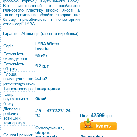
формою корпусу внутрішнього блоку.
Він виготовлений з особливого
глянсового пластику високої якості, а
тонка хромована обробка створює ще
більшу привабливість і неповторний
стиль серії LYRA.
Гарантія: 24 місяців (гарантія виробника)
LYRA Winter
Серія:
Inverter
Потужність
50
кВт
охолодження:
Потужність
5.2
кВт
обігріву:
Площа
5.3
приміщення, що
м2
рекомендується:
Інверторний
Тип компресора:
Колір
білий
внутрішнього
блоку:
Діапазон
-15...+43°C/-23/+24
робочих
42599
°C
Ціна:
грн.
зовнішніх
температур:
Охолодження,
обігрів,
Основні режими: