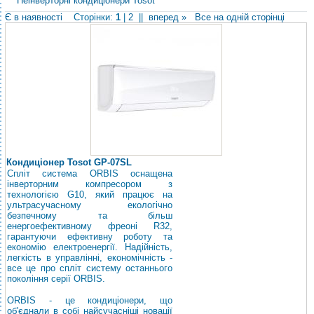
Неінверторні кондиціонери Tosot
Є в наявності
Сторінки:
1
|
2
||
вперед »
Все на одній сторінці
Кондиціонер Tosot GP-07SL
Спліт система ORBIS оснащена
інверторним компресором з
технологією G10, який працює на
ультрасучасному екологічно
безпечному та більш
енергоефективному фреоні R32,
гарантуючи ефективну роботу та
економію електроенергії. Надійність,
легкість в управлінні, економічність -
все це про спліт систему останнього
покоління серії ORBIS.
ORBIS - це кондиціонери, що
об'єднали в собі найсучасніші новації