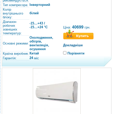
рекомендується:
Інверторний
Тип компресора:
Колір
білий
внутрішнього
блоку:
Діапазон
-15…+43 /
робочих
40699
-15…+24 °C
Ціна:
грн.
зовнішніх
температур:
Охолодження,
обігрів,
Основні режими:
вентиляція,
Докладніше
осушення
Китай
Порівняти
Країна виробник:
24
Гарантія:
міс