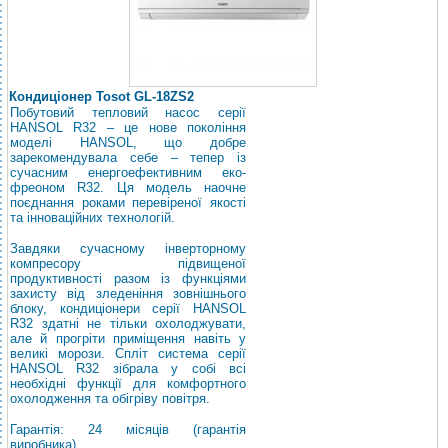
Кондиціонер Tosot GL-18ZS2
Побутовий тепловий насос серії
HANSOL R32 – це нове покоління
моделі HANSOL, що добре
зарекомендувала себе – тепер із
сучасним енергоефективним еко-
фреоном R32. Ця модель наочне
поєднання роками перевіреної якості
та інноваційних технологій.
Завдяки сучасному інверторному
компресору підвищеної
продуктивності разом із функціями
захисту від зледеніння зовнішнього
блоку, кондиціонери серії HANSOL
R32 здатні не тільки охолоджувати,
але й прогріти приміщення навіть у
великі морози. Спліт система серії
HANSOL R32 зібрала у собі всі
необхідні функції для комфортного
охолодження та обігріву повітря.
Гарантія: 24 місяців (гарантія
виробника)