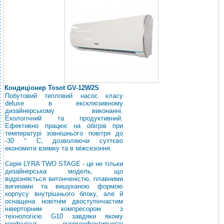
Кондиціонер Tosot GV-12W2S
Побутовий тепловий насос класу
deluxe в ексклюзивному
дизайнерському виконанні.
Екологічний та продуктивний.
Ефективно працює на обігрів при
температурі зовнішнього повітря до
-30 ° С, дозволяючи суттєво
економити взимку та в міжсезоння.
Серія LYRA TWO STAGE - це не тільки
дизайнерська модель, що
відрізняється витонченістю, плавними
вигинами та вишуканою формою
корпусу внутрішнього блоку, але й
оснащена новітнім двоступінчастим
інверторним компресором з
технологією G10 завдяки якому
коефіцієнт енергоефективності