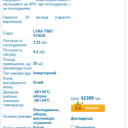
збільшився на 40% при охолодженні, і
на охолодженні.
Гарантія: 24 місяців (гарантія
виробника)
LYRA TWO
Серія:
STAGE
Потужність
3.53
кВт
охолодження:
Потужність
4.2
кВт
обігріву:
Площа
35
приміщення, що
м2
рекомендується:
Інверторний
Тип компресора:
Колір
білий
внутрішнього
блоку:
-18/+54°С,
Діапазон
обігрів:
робочих
42399
Ціна:
грн.
-30/+24°C
зовнішніх
температур:
Охолодження,
обігрів,
Основні режими:
вентиляція,
Докладніше
осушення
Китай
Порівняти
Країна виробник: