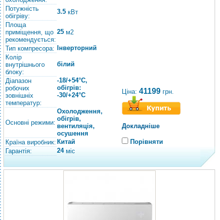
Потужність
3.5
кВт
обігріву:
Площа
25
приміщення, що
м2
рекомендується:
Інверторний
Тип компресора:
Колір
білий
внутрішнього
блоку:
-18/+54°С,
Діапазон
обігрів:
робочих
41199
Ціна:
грн.
-30/+24°C
зовнішніх
температур:
Охолодження,
обігрів,
Основні режими:
вентиляція,
Докладніше
осушення
Китай
Порівняти
Країна виробник:
24
Гарантія:
міс