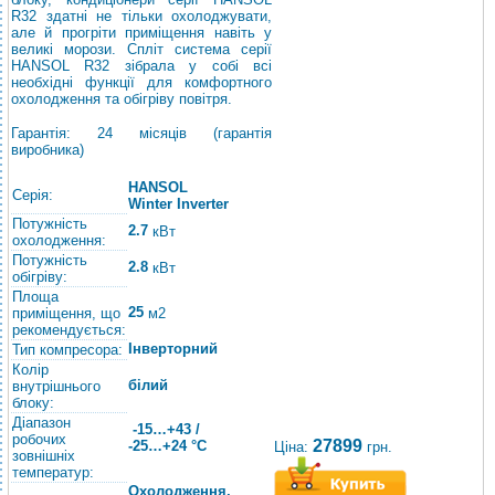
R32 здатні не тільки охолоджувати,
але й прогріти приміщення навіть у
великі морози. Спліт система серії
HANSOL R32 зібрала у собі всі
необхідні функції для комфортного
охолодження та обігріву повітря.
Гарантія: 24 місяців (гарантія
виробника)
HANSOL
Серія:
Winter Inverter
Потужність
2.7
кВт
охолодження:
Потужність
2.8
кВт
обігріву:
Площа
25
приміщення, що
м2
рекомендується:
Інверторний
Тип компресора:
Колір
білий
внутрішнього
блоку:
Діапазон
-15…+43 /
робочих
27899
-25…+24 °C
Ціна:
грн.
зовнішніх
температур:
Охолодження,