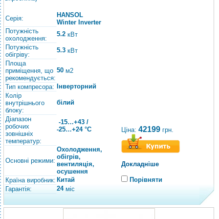
HANSOL
Серія:
Winter Inverter
Потужність
5.2
кВт
охолодження:
Потужність
5.3
кВт
обігріву:
Площа
50
приміщення, що
м2
рекомендується:
Інверторний
Тип компресора:
Колір
білий
внутрішнього
блоку:
Діапазон
-15…+43 /
робочих
42199
-25…+24 °C
Ціна:
грн.
зовнішніх
температур:
Охолодження,
обігрів,
Основні режими:
вентиляція,
Докладніше
осушення
Китай
Порівняти
Країна виробник:
24
Гарантія:
міс