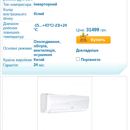
Інверторний
Тип компресора:
Колір
білий
внутрішнього
блоку:
Діапазон
-15...+43°C/-23/+24
робочих
31499
°C
Ціна:
грн.
зовнішніх
температур:
Охолодження,
обігрів,
Основні режими:
вентиляція,
Докладніше
осушення
Китай
Порівняти
Країна виробник:
24
Гарантія:
міс