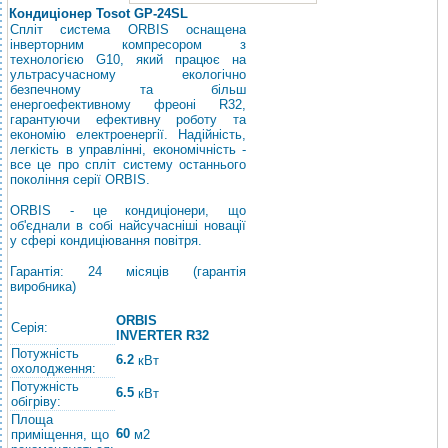
Кондиціонер Tosot GP-24SL
Спліт система ORBIS оснащена
інверторним компресором з
технологією G10, який працює на
ультрасучасному екологічно
безпечному та більш
енергоефективному фреоні R32,
гарантуючи ефективну роботу та
економію електроенергії. Надійність,
легкість в управлінні, економічність -
все це про спліт систему останнього
покоління серії ORBIS.
ORBIS - це кондиціонери, що
об'єднали в собі найсучасніші новації
у сфері кондиціювання повітря.
Гарантія: 24 місяців (гарантія
виробника)
ORBIS
Серія:
INVERTER R32
Потужність
6.2
кВт
охолодження:
Потужність
6.5
кВт
обігріву:
Площа
60
приміщення, що
м2