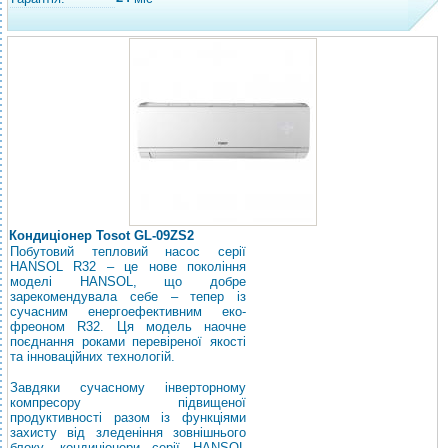
Кондиціонер Tosot GL-09ZS2
Побутовий тепловий насос серії
HANSOL R32 – це нове покоління
моделі HANSOL, що добре
зарекомендувала себе – тепер із
сучасним енергоефективним еко-
фреоном R32. Ця модель наочне
поєднання роками перевіреної якості
та інноваційних технологій.
Завдяки сучасному інверторному
компресору підвищеної
продуктивності разом із функціями
захисту від зледеніння зовнішнього
блоку, кондиціонери серії HANSOL