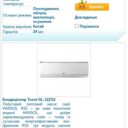
температур:
Охолодження,
обігрів,
Основні режими:
вентиляція,
Докладніше
осушення
Китай
Порівняти
Країна виробник:
24
Гарантія:
міс
Кондиціонер Tosot GL-12ZS2
Побутовий тепловий насос серії
HANSOL R32 – це нове покоління
моделі HANSOL, що добре
зарекомендувала себе – тепер із
сучасним енергоефективним еко-
фреоном R32. Ця модель наочне