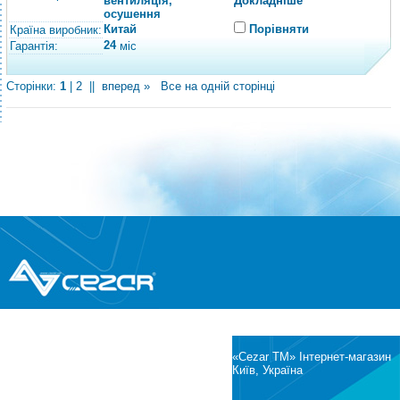
вентиляція,
Докладніше
осушення
Китай
Порівняти
Країна виробник:
24
Гарантія:
міс
Сторінки:
1
|
2
||
вперед »
Все на одній сторінці
®
© Всі права захищені
CEZAR
Інтернет-магазин побутової техніки та
електроніки
«Cezar TM» Інтернет-магазин
Київ, Україна