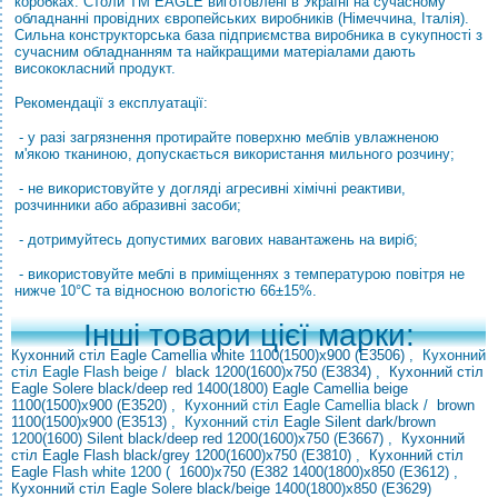
коробках. Столи ТМ EAGLE виготовлені в Україні на сучасному
обладнанні провідних європейських виробників (Німеччина, Італія).
Сильна конструкторська база підприємства виробника в сукупності з
сучасним обладнанням та найкращими матеріалами дають
висококласний продукт.
Рекомендації з експлуатації:
- у разі загрязнення протирайте поверхню меблів увлажненою
м'якою тканиною, допускається використання мильного розчину;
- не використовуйте у догляді агресивні хімічні реактиви,
розчинники або абразивні засоби;
- дотримуйтесь допустимих вагових навантажень на виріб;
- використовуйте меблі в приміщеннях з температурою повітря не
нижче 10°С та відносною вологістю 66±15%.
Інші товари цієї марки:
Кухонний стіл Eagle Camellia white 1100(1500)х900 (E3506)
, Кухонний
стіл Eagle Flash beige
/
black 1200(1600)х750 (E3834)
,
Кухонний
стіл
Eagle Solere black/deep red 1400(1800)
Eagle Camellia beige
1100(1500)х900 (E3520)
, Кухонний стіл Eagle Camellia black
/
brown
1100(1500)х900 (E3513)
, Кухонний стіл
Eagle
Silent dark/brown
1200(1600)
Silent black/deep red 1200(1600)х750 (E3667)
,
Кухонний
стіл Eagle Flash black/grey 1200(1600)х750 (E3810)
,
Кухонний стіл
Eagle
Flash white 1200 (
1600)х750 (E382
1400(1800)х850 (E3612)
,
Кухонний стіл Eagle Solere black/beige 1400(1800)х850 (E3629)