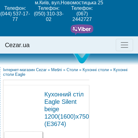
м.Київ, вул.Новомостицька 25
Телефон:
Телефон:
Телефон:
(044) 537-17-
(050) 310-33-
(067)
77
02
2442727
Cezar.ua
Інтернет-магазин Cezar
»
Меблі
»
Столи
»
Кухонні столи
»
Кухонні
столи Eagle
Кухонний стіл
Eagle Silent
beige
1200(1600)х750
(E3674)