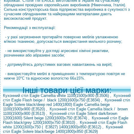
коробках. Столи ТМ EAGLE виготовлені в Україні на сучасному
обладнанні провідних європейських виробників (Німеччина, Італія).
Сильна конструкторська база підприємства виробника в сукупності з
сучасним обладнанням та найкращими матеріалами дають
висококласний продукт.
Рекомендації з експлуатації:
- у разі загрязнення протирайте поверхню меблів увлажненою
м'якою тканиною, допускається використання мильного розчину;
- не використовуйте у догляді агресивні хімічні реактиви,
розчинники або абразивні засоби;
- дотримуйтесь допустимих вагових навантажень на виріб;
- використовуйте меблі в приміщеннях з температурою повітря не
нижче 10°С та відносною вологістю 66±15%.
Інші товари цієї марки:
Кухонний стіл Eagle Camellia white 1100(1500)х900 (E3506)
, Кухонний
стіл Eagle Flash beige
/
black 1200(1600)х750 (E3834)
,
Кухонний
стіл
Eagle Solere black/deep red 1400(1800)
Eagle Camellia beige
1100(1500)х900 (E3520)
, Кухонний стіл Eagle Camellia black
/
brown
1100(1500)х900 (E3513)
, Кухонний стіл
Eagle
Silent dark/brown
1200(1600)
Silent beige 1200(1600)х750 (E3674)
,
Кухонний стіл Eagle
Flash black/grey 1200(1600)х750 (E3810)
,
Кухонний стіл Eagle
Flash
white 1200(1600)х750 (
E3827)
1400(1800)х850 (E3612)
,
Кухонний
стіл Eagle Solere black/beige 1400(1800)х850 (E3629)