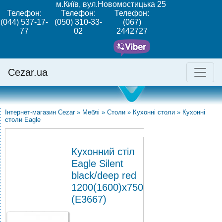
м.Київ, вул.Новомостицька 25
Телефон:
Телефон:
Телефон:
(044) 537-17-
(050) 310-33-
(067)
77
02
2442727
Cezar.ua
Інтернет-магазин Cezar
»
Меблі
»
Столи
»
Кухонні столи
»
Кухонні
столи Eagle
Кухонний стіл
Eagle Silent
black/deep red
1200(1600)х750
(E3667)