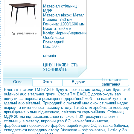
Матеріал стільниці:
МДФ
Матеріал ніжок: Метал
Ширина: 750 мм
Глибина: 1200/1600 мм
Висота: 750 мм
Колір: Чорний/червоний
Особливості:
Розкладний
Вес: 30 кг
місяців
ЦІНУ І НАЯВНІСТЬ
УТОЧНЮЙТЕ.
Поставити
Опис
Фото
Відгуки
запитання
Елегантні столи ТМ EAGLE будуть прекрасним складовим будь-якої
обідньої або вітальної групи. Столи ТМ EAGLE допоможуть вам
відчути всі переваги розміщення дерев'яної меблі на вашій кухні, в
їдальні або вітальні. Природний сільський малюнок стільниці надає
шарму та витонченості всьому столу. Такий стіл зробить атмосферу
приміщення більш піднесеною, світлою та гармонійною. Стільниці
МДФ 20 мм під високоякісною плівкою ПВХ; розсувні напрямні
стільниць з металу, виробництво ЄС; каркас/ноги - метал,
фарбований порошковою фарбою виробництво ЄС; вставка-бабочка,
складається всередину столу. Упаковка – гофрокартон, 1 стіл у 2-х