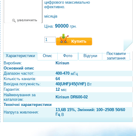
цифрового максимально
ефективно.
місяців
90000
Ціна:
грн.
Поставити
Характеристики
Опис
Фото
Відгуки
запитання
Виробник:
Kirisun
Основний опис
Діапазон частот:
400-470
мГц
Кількість каналів:
64
Вихідна потужність:
40(UHF)/45(VHF)
Вт
Гарантія:
12
міс
Найменування за
Kirisun DR600-02
каталогом:
Технічні характеристики
13,6В 15%, Змінний: 100~250В 50/60
Напруга живлення:
Гц
В