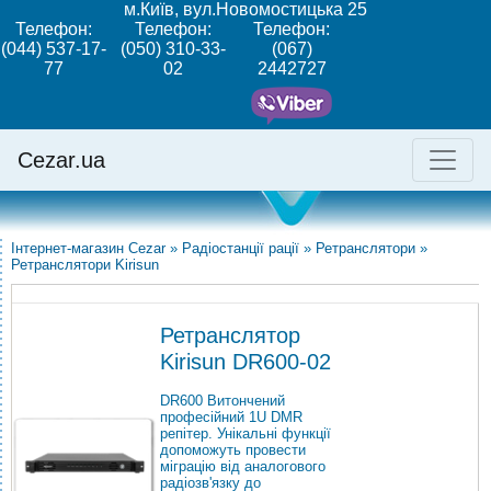
м.Київ, вул.Новомостицька 25
Телефон:
Телефон:
Телефон:
(044) 537-17-
(050) 310-33-
(067)
77
02
2442727
Cezar.ua
Інтернет-магазин Cezar
»
Радіостанції рації
»
Ретранслятори
»
Ретранслятори Kirisun
Ретранслятор
Kirisun DR600-02
DR600 Витончений
професійний 1U DMR
репітер. Унікальні функції
допоможуть провести
міграцію від аналогового
радіозв'язку до