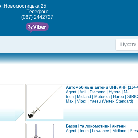
ул.Новомостицька 25
Телефон:
(067) 2442727
Автомобільні антени UHF/VHF (134-
Agent
|
Anli
|
Diamond
|
Hytera
|
M-
tech
|
Midland
|
Motorola
|
Нагоя
|
SIRI
Max
|
Vitex
|
Yaesu (Vertex Standard)
Базові та локомотивні антени
Agent
|
Icom
|
Lowrance
|
Midland
|
Pres