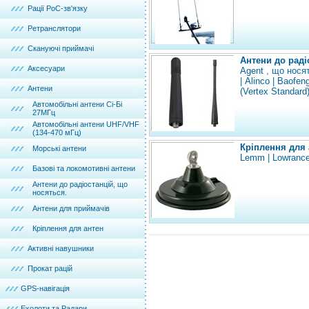
Рації PoC-зв'язку
Ретранслятори
Скануючі приймачі
Антени до раді
Аксесуари
Agent
, що нося
|
Alinco
|
Baofen
Антени
(Vertex Standard
Автомобільні антени Сі-Бі
27МГц
Автомобільні антени UHF/VHF
(134-470 мГц)
Кріплення для 
Морські антени
Lemm
|
Lowranc
Базові та локомотивні антени
Антени до радіостанцій, що
носяться.
Антени для приймачів
Кріплення для антен
Активні навушники
Прокат рацій
GPS-навігація
Ехолоти та Радари