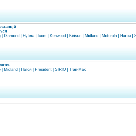
останцій
ться
g
|
Diamond
|
Hytera
|
Icom
|
Kenwood
|
Kirisun
|
Midland
|
Motorola
|
Нагоя
|
S
)
антен
e
|
Midland
|
Нагоя
|
President
|
SIRIO
|
Tran-Max