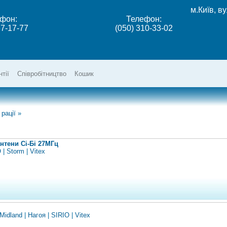
м.Київ, в
фон:
Телефон:
37-17-77
(050) 310-33-02
нтії
Співробітництво
Кошик
 рації
»
нтени Сі-Бі 27МГц
O
|
Storm
|
Vitex
Midland
|
Нагоя
|
SIRIO
|
Vitex