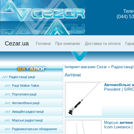
Теле
(044) 5
Cezar.ua
Головна
Про компанію
Доставка та оплата
Гара
Інтернет-магазин Cezar
»
Радіостанції
Антени
Радіостанції рації
Автомобільні а
Рації Walkie-Talkie
President
|
SIRI
Портативні рації
Автомобільні рації
Авіаційні радіостанції
Морські радіостанції
Морські
антени
Icom
Lowrance
|
Радіоаматорське обладнання