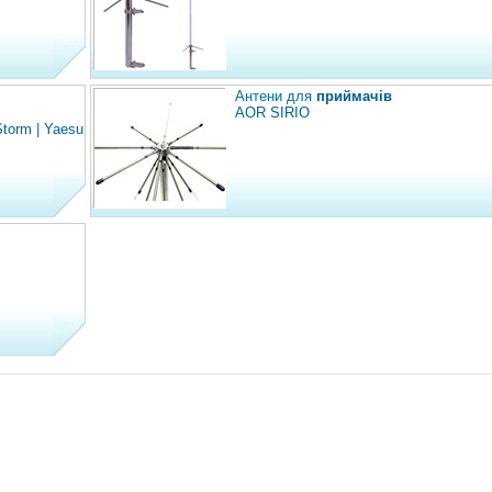
Антени для
приймачів
AOR
SIRIO
torm
|
Yaesu