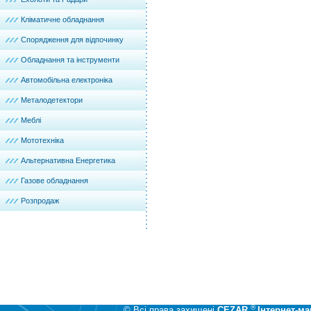
Кліматичне обладнання
Спорядження для відпочинку
Обладнання та інструменти
Автомобільна електроніка
Металодетектори
Меблі
Мототехніка
Альтернативна Енергетика
Газове обладнання
Розпродаж
®
© Всі права захищені
CEZAR
Інтернет-ма