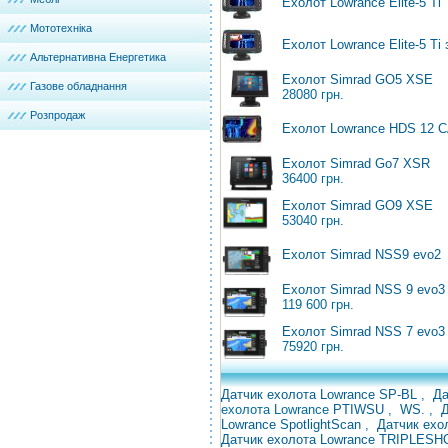
Ехолот Lowrance Elite-5 Ti
Мототехніка
Ехолот Lowrance Elite-5 Ti
Альтернативна Енергетика
Ехолот Simrad GO5 XSE
Газове обладнання
28080 грн.
Розпродаж
Ехолот Lowrance HDS 12
Ехолот Simrad Go7 XSR
36400 грн.
Ехолот Simrad GO9 XSE
53040 грн.
Ехолот Simrad NSS9 evo2
Ехолот Simrad NSS 9 evo3
119 600 грн.
Ехолот Simrad NSS 7 evo3
75920 грн.
Датчик ехолота Lowrance SP-BL
,
Да
ехолота Lowrance
PTIWSU
,
WS.
,
Lowrance SpotlightScan
,
Датчик
ехо
Датчик ехолота Lowrance TRIPLE