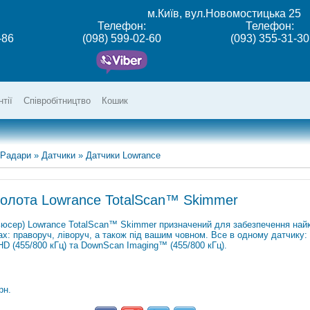
м.Київ, вул.Новомостицька 25
Телефон:
Телефон:
-86
(098) 599-02-60
(093) 355-31-30
нтії
Співробітництво
Кошик
 Радари
»
Датчики
»
Датчики Lowrance
холота Lowrance TotalScan™ Skimmer
ьюсер) Lowrance TotalScan™ Skimmer призначений для забезпечення найк
х: праворуч, ліворуч, а також під вашим човном. Все в одному датчику: 
HD (455/800 кГц) та DownScan Imaging™ (455/800 кГц).
рн.