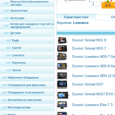
Морські багатофункціональні
системи
Акумулятори
Характеристики
Оп
Аксесуари
Виробник:
Lowrance
Катери для закидання снастей та
підгодовування
Датчики
Ехолот Simrad NSS 8
Eagle
Garmin
Ехолот Simrad NSS 7
Lowrance
Ехолот Lowrance HDS-7 G
Raymarine
Ехолот Lowrance HDS-9 G
Simrad
Ехолот Lowrance HDS-12 
Кліматичне обладнання
Ехолот Simrad GO7
Спорядження для відпочинку
Обладнання та інструменти
Ехолот Simrad NSS7 EVO 
Автомобільна електроніка
Ехолот Lowrance Elite-7 Ti
Металодетектори
Меблі