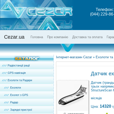
Телефон:
(044) 229-86
Cezar.ua
Головна
Про компанію
Доставка та оплата
Гара
Інтернет-магазин Cezar
»
Ехолоти та
Радіостанції рації
Датчик е
GPS-навігація
Ехолоти та Радари
Датчик (транд
трьох напрямка
Ехолоти
StructureScan 
Ехолот з GPS
місяців
Радар
14320
Ціна:
г
Зарядні пристрої