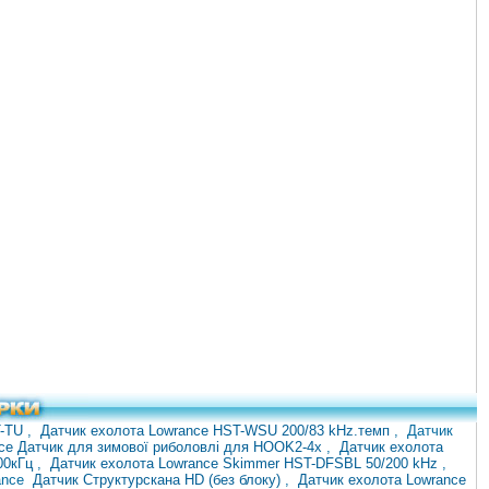
T-TU
,
Датчик ехолота Lowrance HST-WSU 200/83 kHz.темп
, Датчик
nce Датчик для зимової риболовлі для HOOK2-4x
,
Датчик ехолота
00кГц
,
Датчик ехолота Lowrance Skimmer HST-DFSBL 50/200 kHz
,
ance
Датчик Структурскана HD (без блоку)
,
Датчик ехолота Lowrance