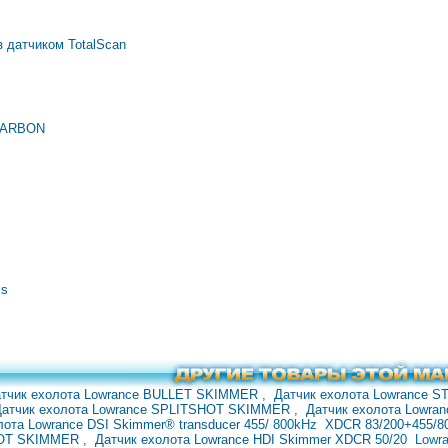
 з датчиком TotalScan
 CARBON
 s
тчик ехолота Lowrance BULLET SKIMMER
,
Датчик ехолота Lowrance S
Датчик ехолота Lowrance SPLITSHOT SKIMMER
,
Датчик ехолота Lowra
лота Lowrance DSI Skimmer® transducer 455/
800kHz
XDCR 83/200+455/8
SHOT SKIMMER
,
Датчик
ехолота Lowrance HDI Skimmer XDCR
50/20
Lowr