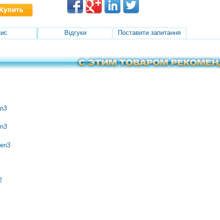
ис
Відгуки
Поставити запитання
en3
en3
Gen3
2