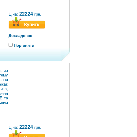
22224
Ціна:
грн.
Докладніше
Порівняти
, за
тему
ання
жає
ика,
ення
Е та
ьним
22224
Ціна:
грн.