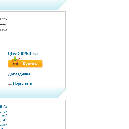
анах
 нове
двох
20250
Ціна:
грн.
Докладніше
Порівняти
й 54
опри
окої
, які
щити
ся з