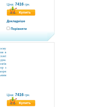
7416
Ціна:
грн.
Докладніше
Порівняти
воєму
ння в
плеї
дна.
плеїв
сор з
ьори
льним
7416
Ціна:
грн.