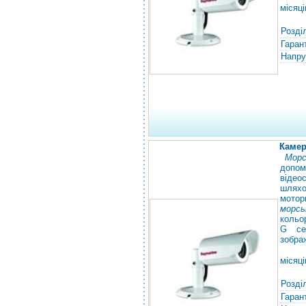
місяці
Розді
Гарант
Напру
Камер
Морс
допом
відео
шлях
мотор
морсь
кольо
G се
зобра
місяці
Розді
Гарант