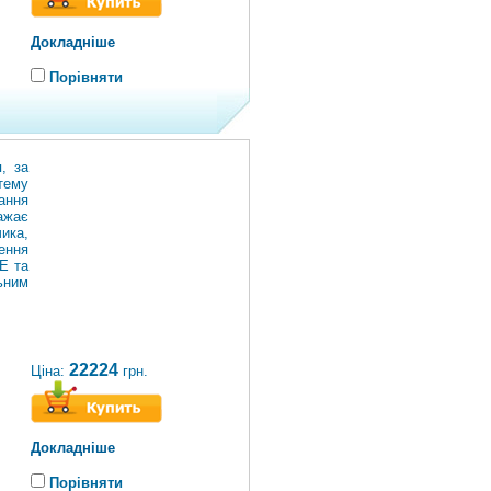
Докладніше
Порівняти
, за
тему
ання
жає
ика,
ення
Е та
ьним
22224
Ціна:
грн.
Докладніше
Порівняти