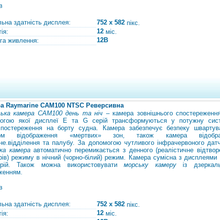
в
льна здатність дисплея:
752 x 582
пікс.
12
ія:
міс.
12В
га живлення:
а Raymarine САМ100 NTSC Реверсивна
ька камера CAM100 день та ніч
– камера зовнішнього спостереження
огою якої дисплеї E та G серій трансформуються у потужну сис
спостереження на борту судна. Камера забезпечує безпеку швартув
ом відображення «мертвих» зон, також камера відобра
не.
відділення та палубу. За допомогою чутливого інфрачервоного датч
ка камера
автоматично перемикається з денного (реалістичне відтвор
рів) режиму в нічний (чорно-білий) режим. Камера сумісна з дисплеями 
рій. Також можна використовувати
морську камеру
із дзеркал
женням.
в
льна здатність дисплея:
752 x 582
пікс.
12
ія:
міс.