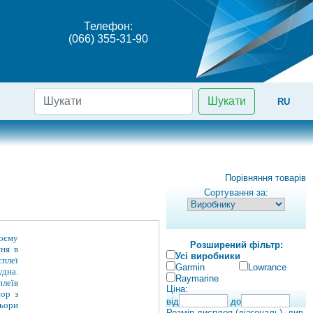
Телефон:
(066) 355-31-90
Шукати
RU
Порівняння товарів
Сортування за:
воєму
Розширений фільтр:
ння в
Усі виробники
плеї
Garmin
Lowrance
дна.
Raymarine
плеїв
Ціна:
сор з
від
до
ьори
Розмір дисплея (діагональ), див.