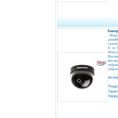
Камер
Морс
дизайн
салоні
E та 
Морсь
Rayma
висок
зображ
зобра
місяці
Розді
Гарант
Напру