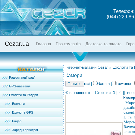
Телефон:
(044) 229-86
Cezar.ua
Головна
Про компанію
Доставка та оплата
Гара
Інтернет-магазин Cezar
»
Ехолоти та
Камери
Радіостанції рації
всі
|
Garmin
|
Lowrance
|
GPS-навігація
Є в наявності
Сторінки:
1
|
2
||
впе
Ехолоти та Радари
Камер
Морс
Ехолоти
дизайн
салоні
Ехолот з GPS
E та 
Радар
Морсь
Rayma
Зарядні пристрої
висок