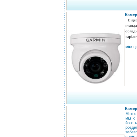
Камер
Віде
стан
облад
варіан
місяці
Камер
Міні 
мм x 
його 
розді
забез
чіткі