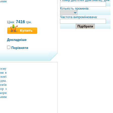
льним
Кількість променів:
Частота випромінювача:
7416
Ціна:
грн.
Докладніше
Порівняти
воєму
ння в
плеї
дна.
плеїв
сор з
ьори
льним