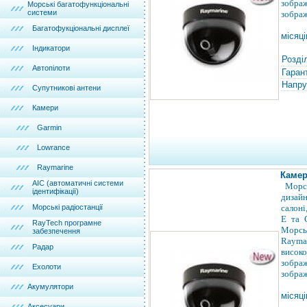
зображ
Морські багатофункціональні
системи
зобра
Багатофукціональні дисплеї
місяці
Індикатори
Розді
Автопілоти
Гарант
Напру
Супутникові антени
Камери
Garmin
Lowrance
Raymarine
Камер
АІС (автоматичні системи
Морс
ідентифікації)
дизайн
Морські радіостанції
салоні
E та 
RayTech програмне
Морсь
забезпечення
Rayma
Радар
висок
зображ
Ехолоти
зобра
Акумулятори
місяці
Аксесуари