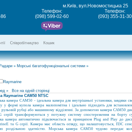
м.Київ, вул.Новомостицька 25
Телефон:
Телефон:
-86
(098) 599-02-60
(093) 355-31-30
нтії
Співробітництво
Кошик
 Радари
»
Морські багатофункціональні системи
»
Raymarine
ред »
Все на одній сторінці
а Raymarine САМ50 NTSC
ька камера CAM50
-
ідеальна камера для внутрішньої установки, завдяки с
у у формі купола камера малопомітна і ідеально підходить для встановле
, рульовій рубці або машинному відділенні. За допомогою камери
САМ50 дис
G серій трансформуються у потужну систему спостереження на борту су
ка камера автоматично підключається
за принципом Plug and Play
до дис
rine
Е та G серії. Камера має область огляду, що налаштовується, ПЗС сен
ою роздільною здатністю. Морська камера САМ50 чудово передає кол