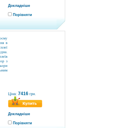
Докладніше
Порівняти
воєму
ння в
плеї
дна.
плеїв
сор з
ьори
льним
7416
Ціна:
грн.
Докладніше
Порівняти