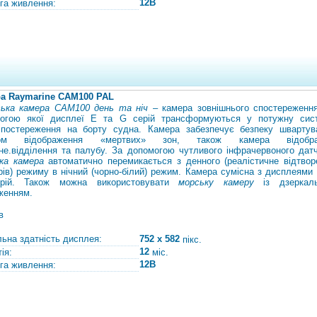
12В
га живлення:
а Raymarine САМ100 PAL
ька камера CAM100 день та ніч
– камера зовнішнього спостереження
огою якої дисплеї E та G серій трансформуються у потужну сис
спостереження на борту судна. Камера забезпечує безпеку швартув
ом відображення «мертвих» зон, також камера відобра
не.
відділення та палубу. За допомогою чутливого інфрачервоного датч
ка камера
автоматично перемикається з денного (реалістичне відтвор
рів) режиму в нічний (чорно-білий) режим. Камера сумісна з дисплеями 
рій. Також можна використовувати
морську камеру
із дзеркал
женням.
в
льна здатність дисплея:
752 x 582
пікс.
12
ія:
міс.
12В
га живлення: