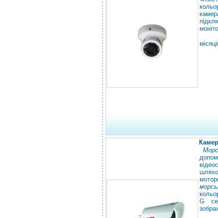
кольо
каме
підкл
моніт
місяці
Камер
Морс
допом
відео
шлях
мотор
морсь
кольо
G се
зобра