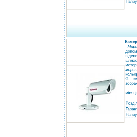
Напру
Камер
Морс
допом
відео
шлях
мотор
морсь
кольо
G се
зобра
місяці
Розді
Гарант
Напру