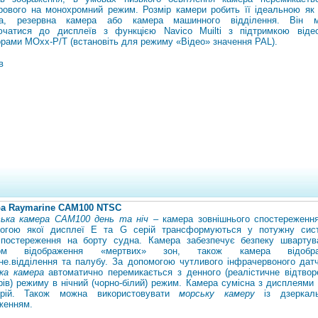
рового на монохромний режим. Розмір камери робить її ідеальною як 
ра, резервна камера або камера машинного відділення. Він 
ючатися до дисплеїв з функцією Navico Muilti з підтримкою віде
орами MOxx-P/T (встановіть для режиму «Відео» значення PAL).
в
а Raymarine САМ100 NTSC
ька камера CAM100 день та ніч
– камера зовнішнього спостереження
огою якої дисплеї E та G серій трансформуються у потужну сис
спостереження на борту судна. Камера забезпечує безпеку швартув
ом відображення «мертвих» зон, також камера відобра
не.
відділення та палубу. За допомогою чутливого інфрачервоного датч
ка камера
автоматично перемикається з денного (реалістичне відтвор
рів) режиму в нічний (чорно-білий) режим. Камера сумісна з дисплеями 
рій. Також можна використовувати
морську камеру
із дзеркал
женням.