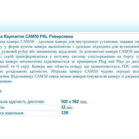
а Raymarine САМ50 PAL Реверсивна
ька камера CAM50
-
ідеальна камера для внутрішньої установки, завдяки с
у у формі купола камера малопомітна і ідеально підходить для встановле
, рульовій рубці або машинному відділенні. За допомогою камери
САМ50 дис
G серій трансформуються у потужну систему спостереження на борту су
ка камера автоматично підключається
за принципом Plug and Play
до дис
rine
Е та G серії. Камера має область огляду, що налаштовується, ПЗС сен
ою роздільною здатністю. Морська камера САМ50 чудово передає кол
ення. Відеокамеру САМ50 також можна використовувати як камеру із дзерка
женням
в
льна здатність дисплея:
500 x 582
пікс.
12
ія:
міс.
12В
га живлення: