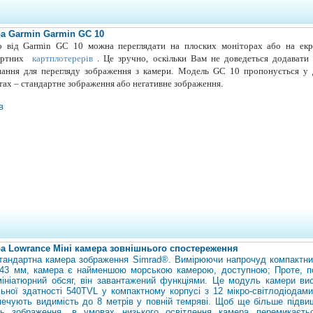
а Garmin Garmin GC 10
о від Garmin GC 10 можна переглядати на плоских моніторах або на екр
дартних
картплотерерів
. Це зручно, оскільки Вам не доведеться додавати
нання для перегляду зображення з камери. Модель GC 10 пропонується у 
тах – стандартне зображення або негативне зображення.
в
а Lowrance Міні камера зовнішнього спостереження
стандартна камера зображення Simrad®. Вимірюючи напрочуд компактни
43 мм, камера є найменшою морською камерою, доступною; Проте, п
мініатюрний обсяг, він завантажений функціями. Це модуль камери вис
льної здатності 540TVL у компактному корпусі з 12 мікро-світлодіодами
печують видимість до 8 метрів у повній темряві. Щоб ще більше підви
сть зображення, в умовах низького освітлення камера перемикаєть