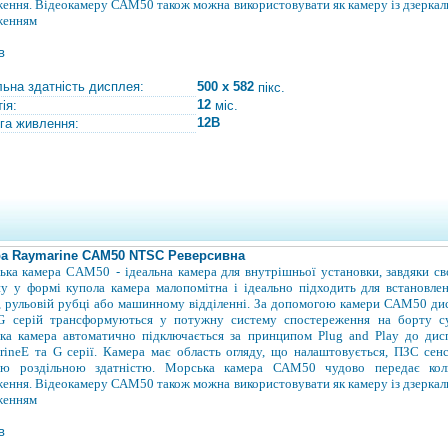
ення. Відеокамеру САМ50 також можна використовувати як камеру із дзерка
женням
в
льна здатність дисплея:
500 x 582
пікс.
12
ія:
міс.
12В
га живлення:
а Raymarine САМ50 NTSC Реверсивна
ька камера CAM50
-
ідеальна камера для внутрішньої установки, завдяки с
у у формі купола камера малопомітна і ідеально підходить для встановле
, рульовій рубці або машинному відділенні. За допомогою камери
САМ50 дис
G серій трансформуються у потужну систему спостереження на борту су
ка камера автоматично підключається
за принципом Plug and Play
до дис
rine
Е та G серії. Камера має область огляду, що налаштовується, ПЗС сен
ою роздільною здатністю. Морська камера САМ50 чудово передає кол
ення. Відеокамеру САМ50 також можна використовувати як камеру із дзерка
женням
в