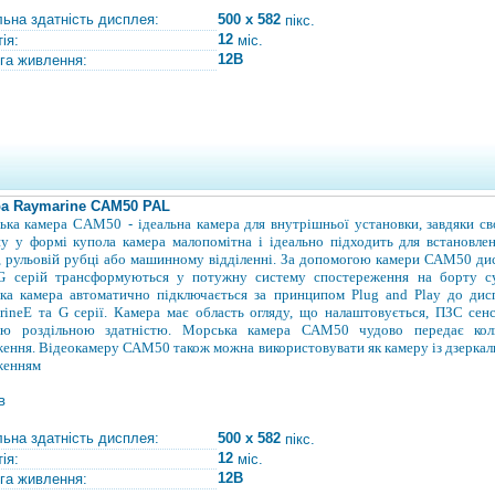
льна здатність дисплея:
500 x 582
пікс.
12
ія:
міс.
12В
га живлення:
а Raymarine САМ50 PAL
ька камера CAM50
-
ідеальна камера для внутрішньої установки, завдяки с
у у формі купола камера малопомітна і ідеально підходить для встановле
, рульовій рубці або машинному відділенні. За допомогою камери
САМ50 дис
G серій трансформуються у потужну систему спостереження на борту су
ка камера автоматично підключається
за принципом Plug and Play
до дис
rine
Е та G серії. Камера має область огляду, що налаштовується, ПЗС сен
ою роздільною здатністю. Морська камера САМ50 чудово передає кол
ення. Відеокамеру САМ50 також можна використовувати як камеру із дзерка
женням
в
льна здатність дисплея:
500 x 582
пікс.
12
ія:
міс.
12В
га живлення: