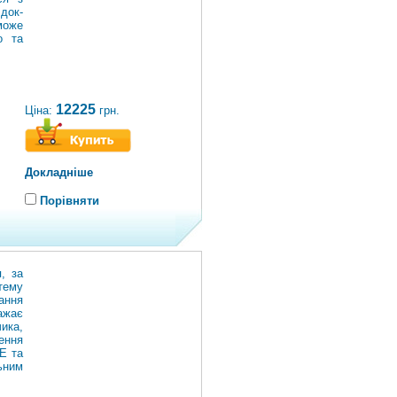
док-
може
о та
12225
Ціна:
грн.
Докладніше
Порівняти
, за
тему
ання
жає
ика,
ення
Е та
ьним