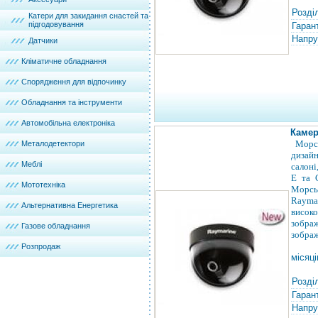
Розді
Катери для закидання снастей та
підгодовування
Гарант
Напру
Датчики
Кліматичне обладнання
Спорядження для відпочинку
Обладнання та інструменти
Автомобільна електроніка
Камер
Морс
Металодетектори
дизайн
Меблі
салоні
E та 
Мототехніка
Морсь
Rayma
Альтернативна Енергетика
висок
зображ
Газове обладнання
зобра
Розпродаж
місяці
Розді
Гарант
Напру