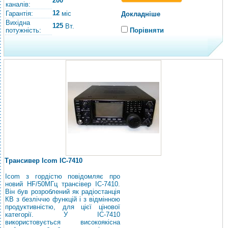
200
каналів:
12
Гарантія:
міс
Докладніше
Вихідна
125
Вт.
потужність:
Порівняти
Трансивер Icom IC-7410
Icom з гордістю повідомляє про
новий HF/50МГц трансівер IC-7410.
Він був розроблений як радіостанція
КВ з безліччю функцій і з відмінною
продуктивністю, для цієї цінової
категорії. У IC-7410
використовується високоякісна