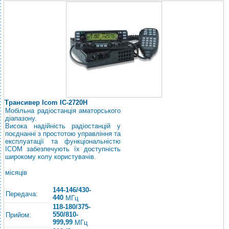
Трансивер Icom IC-2720H
Мобільна радіостанція аматорського
діапазону.
Висока надійність радіостанцій у
поєднанні з простотою управління та
експлуатації та функціональністю
ICOM забезпечують їх доступність
широкому колу користувачів.
місяців
144-146/430-
Передача:
440
МГц
118-180/375-
550/810-
Прийом:
999,99
МГц