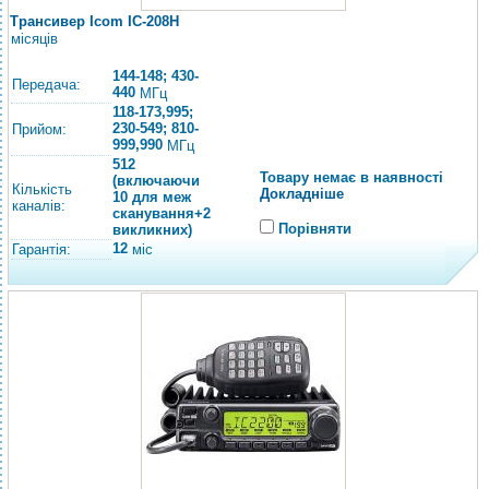
Трансивер Icom IC-208H
місяців
144-148; 430-
Передача:
440
МГц
118-173,995;
230-549; 810-
Прийом:
999,990
МГц
512
Товару немає в наявності
(включаючи
Кількість
Докладніше
10 для меж
каналів:
сканування+2
Порівняти
викликних)
12
Гарантія:
міс