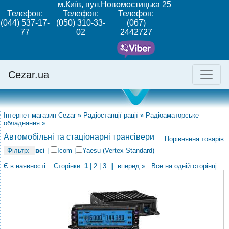
м.Київ, вул.Новомостицька 25
Телефон:
Телефон:
Телефон:
(044) 537-17-
(050) 310-33-
(067)
77
02
2442727
Cezar.ua
Інтернет-магазин Cezar
»
Радіостанції рації
»
Радіоаматорське
обладнання
»
Автомобільні та стаціонарні трансівери
Порівняння товарів
всі
|
Icom
|
Yaesu (Vertex Standard)
Є в наявності
Сторінки:
1
|
2
|
3
||
вперед »
Все на одній сторінці