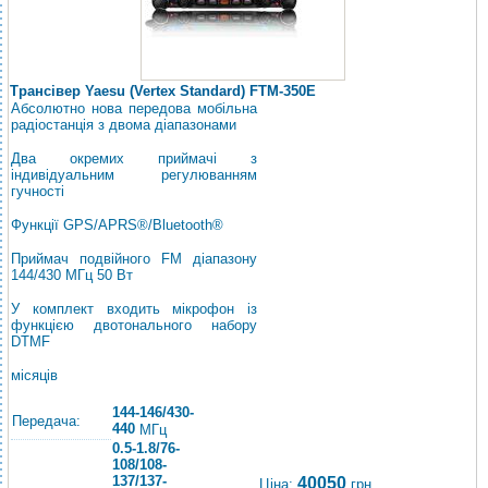
Трансівер Yaesu (Vertex Standard) FTM-350E
Абсолютно нова передова мобільна
радіостанція з двома діапазонами
Два окремих приймачі з
індивідуальним регулюванням
гучності
Функції GPS/APRS®/Bluetooth®
Приймач подвійного FM діапазону
144/430 МГц 50 Вт
У комплект входить мікрофон із
функцією двотонального набору
DTMF
місяців
144-146/430-
Передача:
440
МГц
0.5-1.8/76-
108/108-
137/137-
40050
Ціна:
грн.