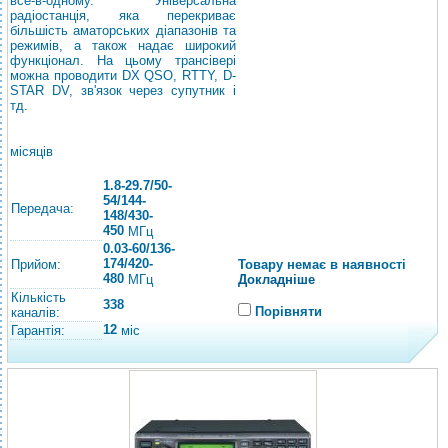
все-в-одному. Універсальна
радіостанція, яка перекриває
більшість аматорських діапазонів та
режимів, а також надає широкий
функціонал. На цьому трансівері
можна проводити DX QSO, RTTY, D-
STAR DV, зв'язок через супутник і
тд.
місяців
1.8-29.7/50-
54/144-
Передача:
148/430-
450
МГц
0.03-60/136-
174/420-
Прийом:
Товару немає в наявності
480
Докладніше
МГц
Кількість
338
Порівняти
каналів:
12
Гарантія:
міс