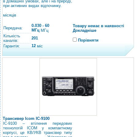
в домашніх умовах, але і на природі,
при активних видах відпочинку.
місяців
0.030 - 60
Товару немає в наявності
Передача:
МГц
Докладніше
МГц
Кількість
201
Порівняти
каналів:
12
Гарантія:
міс
Трансивер Icom IC-9100
IC-9100 – втілення передових
технологій ICOM у компактному
корпусі, це КВ/УКВ трансівер типу