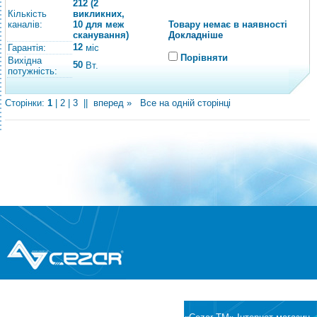
212 (2
Кількість
викликних,
каналів:
10 для меж
Товару немає в наявності
сканування)
Докладніше
12
Гарантія:
міс
Порівняти
Вихідна
50
Вт.
потужність:
Сторінки:
1
|
2
|
3
||
вперед »
Все на одній сторінці
®
© Всі права захищені
CEZAR
Інтернет-магазин побутової техніки та
електроніки