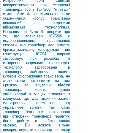
Розробники Icom свідомо
використовували при створенні
трансівера Icom IC-7200 "мілітарі"
стиль. Але тільки стилем вони не
обмежилися, корпус трансівера
виконаний із передовими
військовими технологіями.
Неправильно було б говорити про
те, що трансівер IC-7200 є
водонепроникним, правильніше
сказати, що трансівер має волого-
бризко захищену конструкцію - цю
конструкцію ICOM широко
застосовує при розробці та
створенні морських трансіверів.
Технологія, застосована в
трансівері, забезпечує захист
кулерів охолодження трансівера, не
дозволяючи потрапляти на них
бризкам, всі внутрішні відсіки
трансівера мають гумові
ущільнювачі в місцях зіткнення з
корпусом, що дає значний захист
електронних елементів від
управління вологи, так само
трансівер. Технологія застосована
при створенні трансівера гарантує
його роботу в найжорсткіших
умовах. Ви можете вільно
використовувати трансівер не тільки