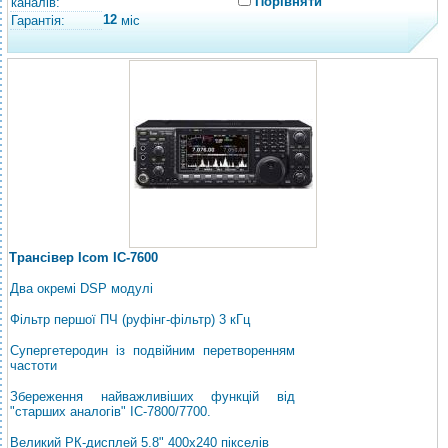
Порівняти
каналів:
12
Гарантія:
міс
Трансівер Icom IC-7600
Два окремі DSP модулі
Фільтр першої ПЧ (руфінг-фільтр) 3 кГц
Супергетеродин із подвійним перетворенням
частоти
Збереження найважливіших функцій від
"старших аналогів" IC-7800/7700.
Великий РК-дисплей 5.8" 400x240 пікселів