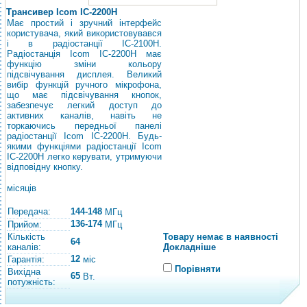
Трансивер Icom IC-2200H
Має простий і зручний інтерфейс
користувача, який використовувався
і в радіостанції IC-2100H.
Радіостанція Icom IC-2200H має
функцію зміни кольору
підсвічування дисплея. Великий
вибір функцій ручного мікрофона,
що має підсвічування кнопок,
забезпечує легкий доступ до
активних каналів, навіть не
торкаючись передньої панелі
радіостанції Icom IC-2200H. Будь-
якими функціями радіостанції Icom
IC-2200H легко керувати, утримуючи
відповідну кнопку.
місяців
Передача:
144-148
МГц
136-174
Прийом:
МГц
Кількість
Товару немає в наявності
64
каналів:
Докладніше
12
Гарантія:
міс
Порівняти
Вихідна
65
Вт.
потужність: