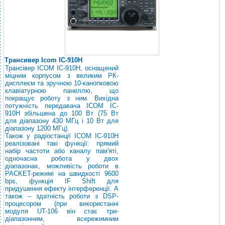
Трансивер Icom IC-910H
Трансівер ICOM IC-910H, оснащений
міцним корпусом з великим РК-
дисплеєм та зручною 10-канопковою
клавіатурною панеллю, що
покращує роботу з ним. Вихідна
потужність передавача ICOM IC-
910H збільшена до 100 Вт (75 Вт
для діапазону 430 МГц і 10 Вт для
діапазону 1200 МГц).
Також у радіостанції ICOM IC-910H
реалізовані такі функції: прямий
набір частоти або каналу пам'яті,
одночасна робота у двох
діапазонах, можливість роботи в
PACKET-режимі на швидкості 9600
bps, функція IF Shift для
придушення ефекту інтерференції. А
також – здатність роботи з DSP-
процесором (при використанні
модуля UT-106 він стає три-
діапазонним, всережимним