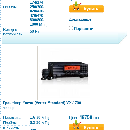
174/174-
250/300-
Прийом:
420/420-
470/470-
Докладніше
800/800-
1000
МГц
Порівняти
Вихідна
50
Вт.
потужність:
Трансівер Yaesu (Vertex Standard) VX-1700
місяців
48758
Передача:
1,6-30
Ціна:
грн.
МГц
0,3-30
Прийом:
МГц
Кількість