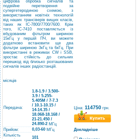
цифрова обробка сигналів та
подвійне перетворення за
супергетеродиною схемою, з
використанням новітніх технологій
від наших трансіверів вищих класів,
таких як IC-7800/7700/7600. Крім
того, IC-7410 поставляється із
вбудованим фільтром шириною
15кГц у першій ПЧ, ви можете
додатково встановити ще два
фільтри шириною 3кГц та 6кГц. При
використанні в режимах CW і SSB,
зростає стійкість до сильних
перешкод від близько розташованих
сигналів інших радіостанцій.
місяців
1.8-1.9 / 3.500-
3.9 / 5.255-
5.405M / 7-7.3
/ 10.1-10.15 /
114750
Передача:
Ціна:
грн.
14-14.35 /
18.068-18.168 /
21-21.450 /
24.890-2
МГц
0,03-60
Прийом:
Докладніше
МГц
Кількість
101