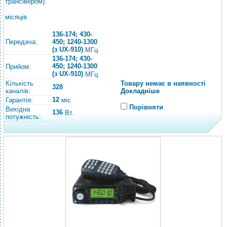
трансівером).
місяців
136-174; 430-
Передача:
450; 1240-1300
(з UX-910)
МГц
136-174; 430-
450; 1240-1300
Прийом:
(з UX-910)
МГц
Кількість
Товару немає в наявності
328
каналів:
Докладніше
12
Гарантія:
міс
Порівняти
Вихідна
136
Вт.
потужність: