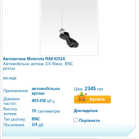
Автоантена Motorola RAE4151A
Автомобільна антена 1/4 Wave, BNC
роз'єм
місяців
2345
автомобільна
Ціна:
грн.
Призначення:
врізна
Діапазон
403-430
мГц
частот:
Висота
Докладніше
70
сантиметрів
антени:
BNC
Тип роз'єму:
Порівняти
1/4
Посилення:
дБ