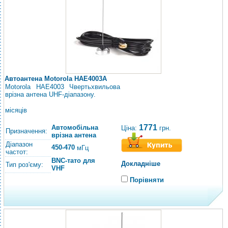
Автоантена Motorola HAE4003A
Motorola HAE4003 Чвертьхвильова
врізна антена UHF-діапазону.
місяців
1771
Автомобільна
Ціна:
грн.
Призначення:
врізна антена
Діапазон
450-470
мГц
частот:
BNC-тато для
Докладніше
Тип роз'єму:
VHF
Порівняти