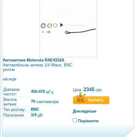
Автоантена Motorola RAE4152A
Автомобільна антена 1/4 Wave, BNC
роз'єм
місяців
2345
Діапазон
Ціна:
грн.
450-470
мГц
частот:
Висота
70
сантиметрів
антени:
BNC
Тип роз'єму:
Докладніше
1/4
Посилення:
дБ
Порівняти