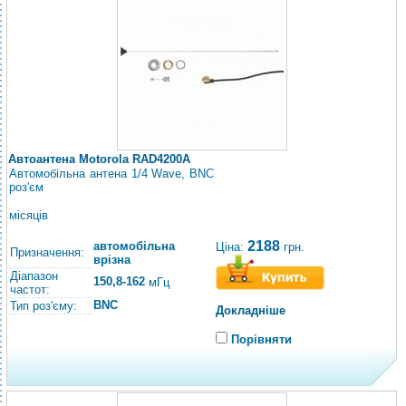
Автоантена Motorola RAD4200A
Автомобільна антена 1/4 Wave, BNC
роз'єм
місяців
2188
автомобільна
Ціна:
грн.
Призначення:
врізна
Діапазон
150,8-162
мГц
частот:
BNC
Тип роз'єму:
Докладніше
Порівняти