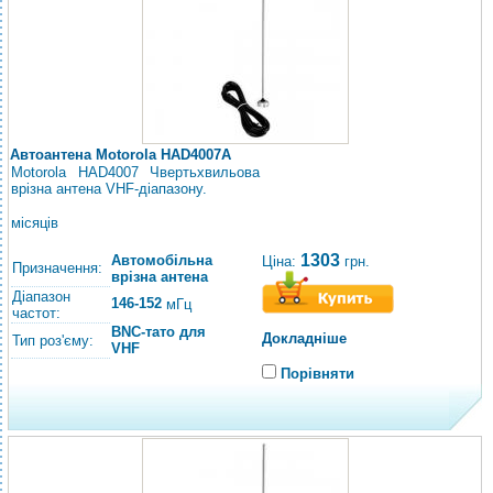
Автоантена Motorola HAD4007A
Motorola HAD4007 Чвертьхвильова
врізна антена VHF-діапазону.
місяців
1303
Автомобільна
Ціна:
грн.
Призначення:
врізна антена
Діапазон
146-152
мГц
частот:
BNC-тато для
Докладніше
Тип роз'єму:
VHF
Порівняти