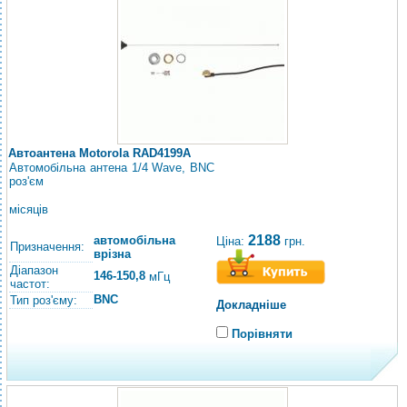
Автоантена Motorola RAD4199A
Автомобільна антена 1/4 Wave, BNC
роз'єм
місяців
2188
автомобільна
Ціна:
грн.
Призначення:
врізна
Діапазон
146-150,8
мГц
частот:
BNC
Тип роз'єму:
Докладніше
Порівняти