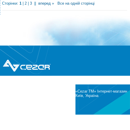
Сторінки:
1
|
2
|
3
||
вперед »
Все на одній сторінці
®
© Всі права захищені
CEZAR
Інтернет-магазин побутової техніки та
електроніки
«Cezar TM» Інтернет-магазин
Київ, Україна