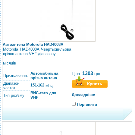
Автоантена Motorola HAD4008A
Motorola HAD4008A Чвертьхвильова
врізна антена VHF-діапазону.
місяців
1303
Автомобільна
Ціна:
грн.
Призначення:
врізна антена
Діапазон
151-162
мГц
частот:
BNC-тато для
Докладніше
Тип роз'єму:
VHF
Порівняти