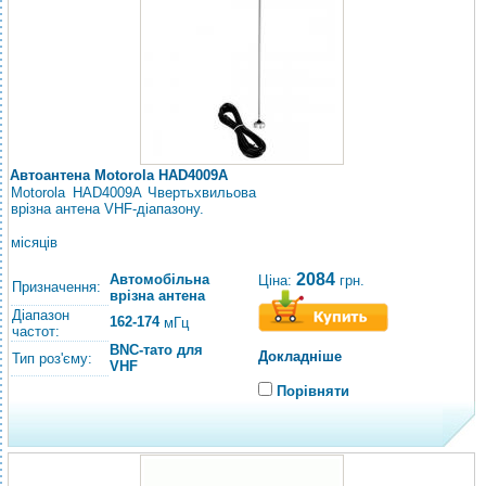
Автоантена Motorola HAD4009A
Motorola HAD4009A Чвертьхвильова
врізна антена VHF-діапазону.
місяців
2084
Автомобільна
Ціна:
грн.
Призначення:
врізна антена
Діапазон
162-174
мГц
частот:
BNC-тато для
Докладніше
Тип роз'єму:
VHF
Порівняти