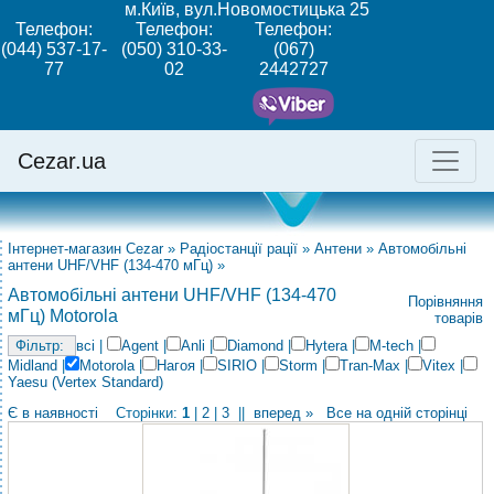
м.Київ, вул.Новомостицька 25
Телефон:
Телефон:
Телефон:
(044) 537-17-
(050) 310-33-
(067)
77
02
2442727
Cezar.ua
Інтернет-магазин Cezar
»
Радіостанції рації
»
Антени
»
Автомобільні
антени UHF/VHF (134-470 мГц)
»
Автомобільні антени UHF/VHF (134-470
Порівняння
мГц) Motorola
товарів
всі
|
Agent
|
Anli
|
Diamond
|
Hytera
|
M-tech
|
Midland
|
Motorola
|
Нагоя
|
SIRIO
|
Storm
|
Tran-Max
|
Vitex
|
Yaesu (Vertex Standard)
Є в наявності
Сторінки:
1
|
2
|
3
||
вперед »
Все на одній сторінці