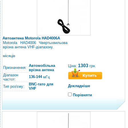
Автоантена Motorola HAD4006A
Motorola HAD4006 Чвертьхвильова
врізна антена VHF-діапазону.
місяців
1303
Автомобільна
Ціна:
грн.
Призначення:
врізна антена
Діапазон
136-144
мГц
частот:
BNC-тато для
Докладніше
Тип роз'єму:
VHF
Порівняти