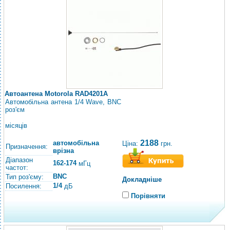
Автоантена Motorola RAD4201A
Автомобільна антена 1/4 Wave, BNC
роз'єм
місяців
2188
автомобільна
Ціна:
грн.
Призначення:
врізна
Діапазон
162-174
мГц
частот:
BNC
Тип роз'єму:
Докладніше
1/4
Посилення:
дБ
Порівняти