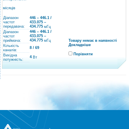
місяців
Діапазон
446 – 446.1 /
частот
433.075 –
передавача:
434.775
мГц
446 – 446.1 /
Діапазон
433.075 –
частот
434.775
приймача:
Товару немає в наявності
мГц
Докладніше
Кількість
8 / 69
каналів:
Порівняти
Вихідна
4
Вт
потужність: