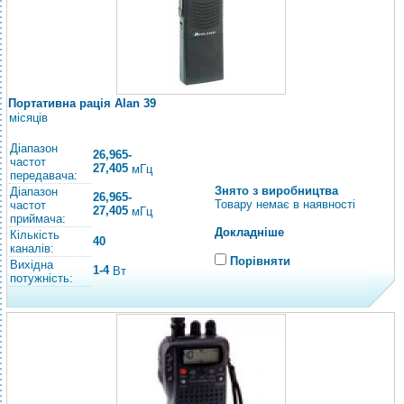
Портативна рація Alan 39
місяців
Діапазон
26,965-
частот
27,405
мГц
передавача:
Знято з виробництва
Діапазон
26,965-
Товару немає в наявності
частот
27,405
мГц
приймача:
Докладніше
Кількість
40
каналів:
Порівняти
Вихідна
1-4
Вт
потужність: