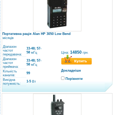
Портативна рація Alan HP 3050 Low Bend
місяців
Діапазон
33-48; 57-
частот
14850
58
Ціна:
грн.
мГц
передавача:
Діапазон
33-48; 57-
частот
58
мГц
приймача:
Докладніше
Кількість
99
каналів:
Порівняти
Вихідна
1-5
Вт
потужність: