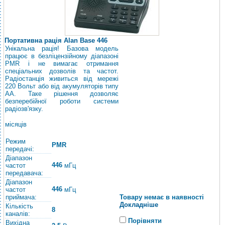
Портативна рація Alan Base 446
Унікальна рація! Базова модель
працює в безліцензійному діапазоні
PMR і не вимагає отримання
спеціальних дозволів та частот.
Радіостанція живиться від мережі
220 Вольт або від акумуляторів типу
АА. Таке рішення дозволяє
безперебійної роботи системи
радіозв'язку.
місяців
Режим
PMR
передачі:
Діапазон
446
частот
мГц
передавача:
Діапазон
446
частот
мГц
приймача:
Товару немає в наявності
Докладніше
Кількість
8
каналів:
Порівняти
Вихідна