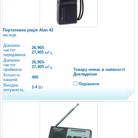
Портативна рація Alan 42
місяців
Діапазон
26,965-
частот
27,405
мГц
передавача:
Діапазон
26,965-
частот
27,405
мГц
приймача:
Товару немає в наявності
Докладніше
Кількість
400
каналів:
Порівняти
Вихідна
1-4
Вт
потужність: