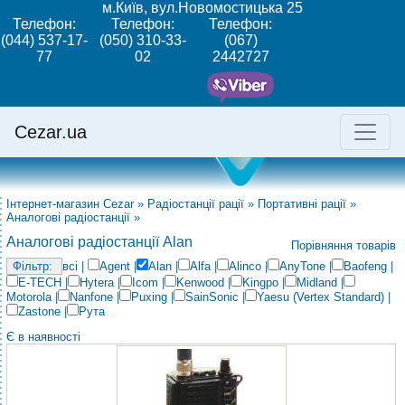
м.Київ, вул.Новомостицька 25
Телефон:
Телефон:
Телефон:
(044) 537-17-
(050) 310-33-
(067)
77
02
2442727
Cezar.ua
Інтернет-магазин Cezar
»
Радіостанції рації
»
Портативні рації
»
Аналогові радіостанції
»
Аналогові радіостанції Alan
Порівняння товарів
всі
|
Agent
|
Alan
|
Alfa
|
Alinco
|
AnyTone
|
Baofeng
|
E-TECH
|
Hytera
|
Icom
|
Kenwood
|
Kingpo
|
Midland
|
Motorola
|
Nanfone
|
Puxing
|
SainSonic
|
Yaesu (Vertex Standard)
|
Zastone
|
Рута
Є в наявності