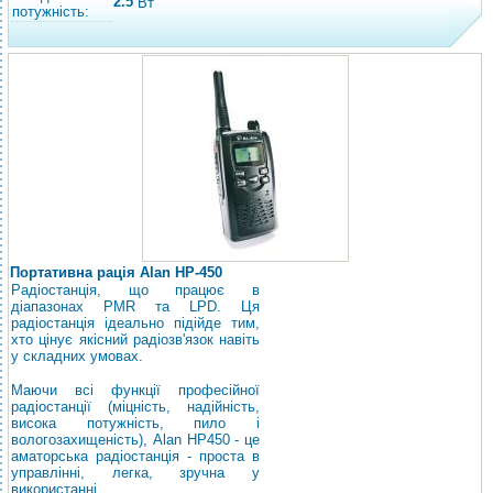
2.5
Вт
потужність:
Портативна рація Alan HP-450
Радіостанція, що працює в
діапазонах PMR та LPD. Ця
радіостанція ідеально підійде тим,
хто цінує якісний радіозв'язок навіть
у складних умовах.
Маючи всі функції професійної
радіостанції (міцність, надійність,
висока потужність, пило і
вологозахищеність), Alan HP450 - це
аматорська радіостанція - проста в
управлінні, легка, зручна у
використанні.