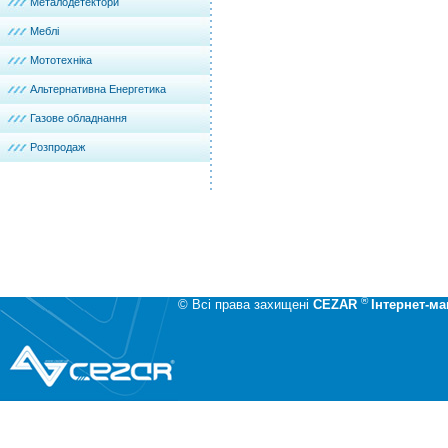
Металодетектори
Меблі
Мототехніка
Альтернативна Енергетика
Газове обладнання
Розпродаж
®
© Всі права захищені
CEZAR
Інтернет-ма