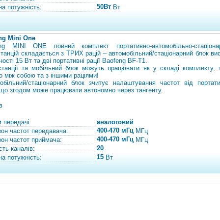
50Вт
на потужність:
Вт
ng Mini One
ng MINI ONE повний комплект портативно-автомобільно-стаціона
станцій складається з ТРИХ рацій – автомобільний/стаціонарний блок ви
ості 15 Вт та дві портативні рації Baofeng BF-T1.
станції та мобільний блок можуть працювати як у складі комплекту, т
о між собою та з іншими раціями!
обільний/стаціонарний блок зчитує налаштування частот від портати
, що згодом може працювати автономно через тангенту.
в
 передачі:
аналоговий
400-470 мГц
зон частот передавача:
МГц
400-470 мГц
зон частот приймача:
МГц
20
сть каналів:
15
на потужність:
Вт