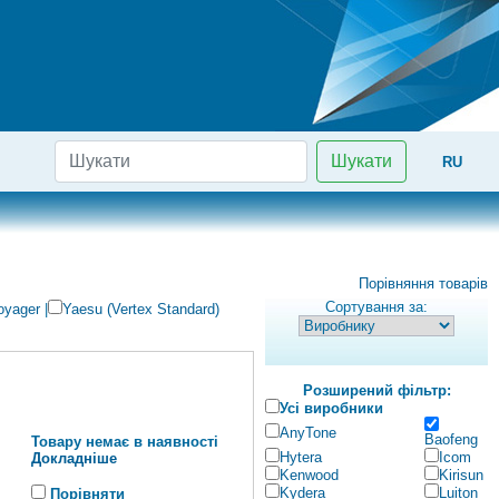
Шукати
RU
Порівняння товарів
Сортування за:
oyager
|
Yaesu (Vertex Standard)
Розширений фільтр:
Усі виробники
AnyTone
Baofeng
Товару немає в наявності
Hytera
Icom
Докладніше
Kenwood
Kirisun
Kydera
Luiton
Порівняти