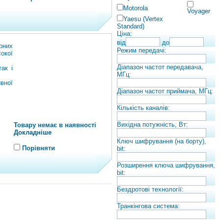
Motorola
Voyager
Yaesu (Vertex
Standard)
Ціна:
від
до
рних
Режим передачі:
сокої
Діапазон частот передавача,
ак і
МГц:
вної
Діапазон частот приймача, МГц:
Кількість каналів:
Вихідна потужність, Вт:
Товару немає в наявності
Докладніше
Ключ шифрування (на борту),
Порівняти
bit:
Розширення ключа шифрування,
bit:
Бездротові технології:
Транкінгова система: