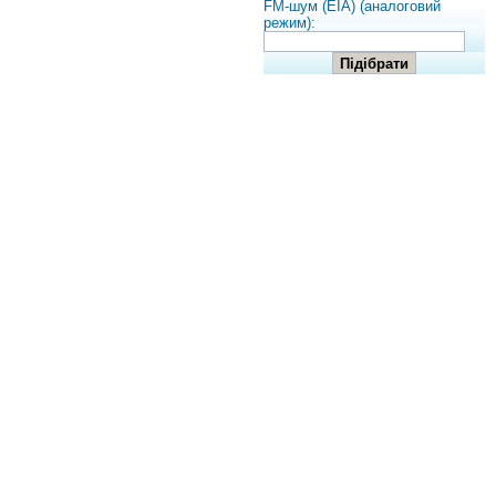
FM-шум (EIA) (аналоговий
режим):