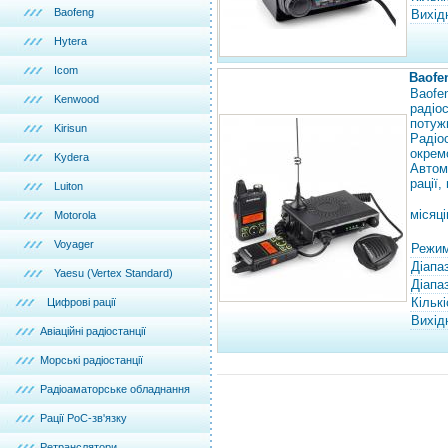
Baofeng
Вихід
Hytera
Icom
Baofe
Baofe
Kenwood
радіо
потужн
Kirisun
Радіо
окрем
Kydera
Автом
рації
Luiton
місяці
Motorola
Voyager
Режим
Діапа
Yaesu (Vertex Standard)
Діапа
Кількі
Цифрові рації
Вихід
Авіаційні радіостанції
Морські радіостанції
Радіоаматорське обладнання
Рації PoC-зв'язку
Ретранслятори