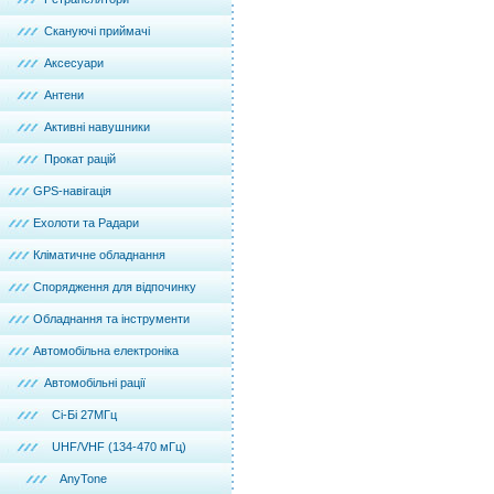
Скануючі приймачі
Аксесуари
Антени
Активні навушники
Прокат рацій
GPS-навігація
Ехолоти та Радари
Кліматичне обладнання
Спорядження для відпочинку
Обладнання та інструменти
Автомобільна електроніка
Автомобільні рації
Сі-Бі 27МГц
UHF/VHF (134-470 мГц)
AnyTone