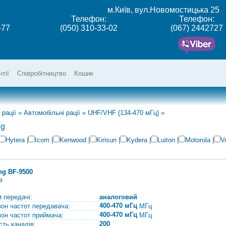
м.Київ, вул.Новомостицька 25
Телефон:
Телефон:
-77
(050) 310-33-02
(067) 2442727
нтії
Співробітництво
Кошик
 рації
»
Автомобільні рації
»
UHF/VHF (134-470 мГц)
»
ng
Hytera
|
Icom
|
Kenwood
|
Kirisun
|
Kydera
|
Luiton
|
Motorola
|
V
ng BF-9500
в
 передачі:
аналоговий
400-470 мГц
зон частот передавача:
МГц
400-470 мГц
зон частот приймача:
МГц
200
сть каналів: