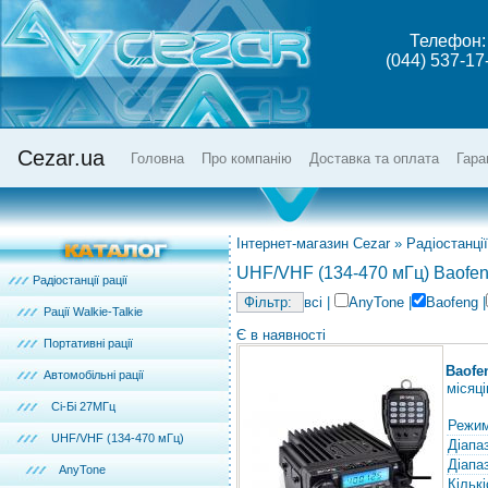
Телефон:
(044) 537-17
Cezar.ua
Головна
Про компанію
Доставка та оплата
Гара
Інтернет-магазин Cezar
»
Радіостанції
UHF/VHF (134-470 мГц) Baofe
Радіостанції рації
всі
|
AnyTone
|
Baofeng
|
Рації Walkie-Talkie
Є в наявності
Портативні рації
Baofe
Автомобільні рації
місяці
Сі-Бі 27МГц
Режим
UHF/VHF (134-470 мГц)
Діапа
Діапа
AnyTone
Кількі