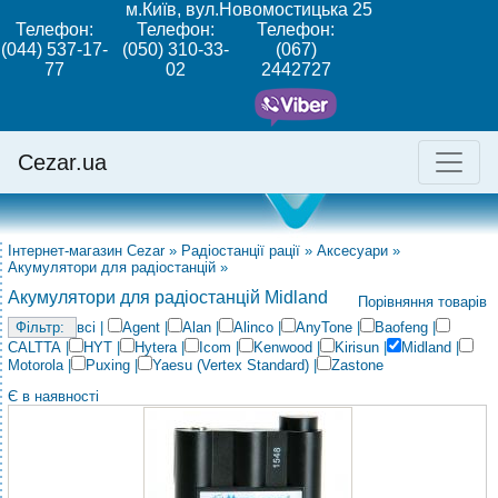
м.Київ, вул.Новомостицька 25
Телефон:
Телефон:
Телефон:
(044) 537-17-
(050) 310-33-
(067)
77
02
2442727
Cezar.ua
Інтернет-магазин Cezar
»
Радіостанції рації
»
Аксесуари
»
Акумулятори для радіостанцій
»
Акумулятори для радіостанцій Midland
Порівняння товарів
всі
|
Agent
|
Alan
|
Alinco
|
AnyTone
|
Baofeng
|
CALTTA
|
HYT
|
Hytera
|
Icom
|
Kenwood
|
Kirisun
|
Midland
|
Motorola
|
Puxing
|
Yaesu (Vertex Standard)
|
Zastone
Є в наявності