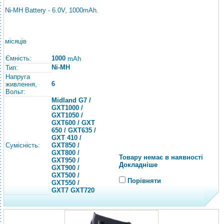
Ni-MH Battery - 6.0V, 1000mAh.
місяців
Ємність:
1000
mAh
Ni-MH
Тип:
Напруга
6
живлення,
Вольт:
Midland G7 /
GXT1000 /
GXT1050 /
GXT600 / GXT
650 / GXT635 /
GXT 410 /
Сумісність:
GXT850 /
GXT800 /
Товару немає в наявності
GXT950 /
Докладніше
GXT900 /
GXT500 /
Порівняти
GXT550 /
GXT7 GXT720