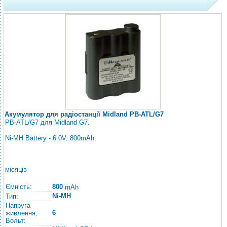
Акумулятор для радіостанції Midland PB-ATL/G7
PB-ATL/G7 для Midland G7.
Ni-MH Battery - 6.0V, 800mAh.
місяців
Ємність:
800
mAh
Ni-MH
Тип:
Напруга
6
живлення,
Вольт: