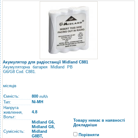
Акумулятор для радіостанції Midland C881
Акумуляторна батарея Midland PB
G6/G8 Cod. C881.
місяців
Ємність:
800
mAh
Ni-MH
Тип:
Напруга
4.8
живлення,
Вольт:
Товару немає в наявності
Midland G6,
Докладніше
Midland G8,
Сумісність:
Midland
Порівняти
G8BT,