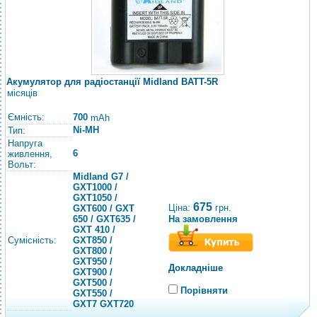
Акумулятор для радіостанції Midland BATT-5R
місяців
Ємність:
700
mAh
Ni-MH
Тип:
Напруга
6
живлення,
Вольт:
Midland G7 /
GXT1000 /
GXT1050 /
675
Ціна:
грн.
GXT600 / GXT
650 / GXT635 /
На замовлення
GXT 410 /
Сумісність:
GXT850 /
GXT800 /
GXT950 /
Докладніше
GXT900 /
GXT500 /
Порівняти
GXT550 /
GXT7 GXT720