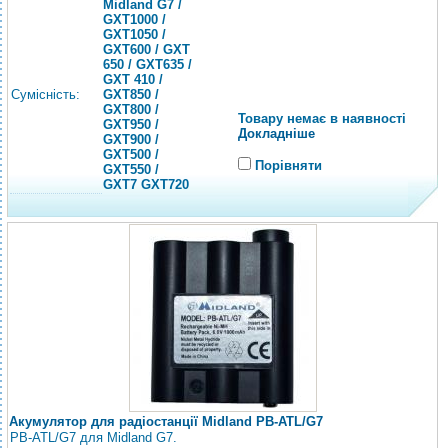
Midland G7 /
GXT1000 /
GXT1050 /
GXT600 / GXT
650 / GXT635 /
GXT 410 /
Сумісність:
GXT850 /
GXT800 /
Товару немає в наявності
GXT950 /
Докладніше
GXT900 /
GXT500 /
Порівняти
GXT550 /
GXT7 GXT720
Акумулятор для радіостанції Midland PB-ATL/G7
PB-ATL/G7 для Midland G7.