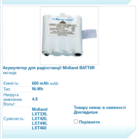
Акумулятор для радіостанції Midland BATT6R
місяців
Ємність:
600 mAh
mAh
Ni-Mh
Тип:
Напруга
4.8
живлення,
Вольт:
Товару немає в наявності
Midland
Докладніше
LXT330,
Сумісність:
LXT420,
Порівняти
LXT440,
LXT460