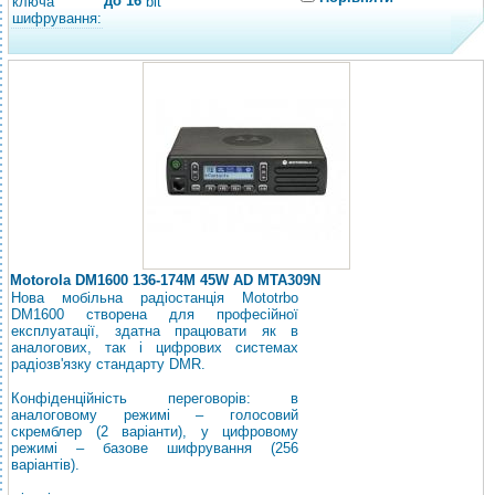
до 16
ключа
bit
шифрування:
Motorola DM1600 136-174M 45W AD MTA309N
Нова мобільна радіостанція Mototrbo
DM1600 створена для професійної
експлуатації, здатна працювати як в
аналогових, так і цифрових системах
радіозв'язку стандарту DMR.
Конфіденційність переговорів: в
аналоговому режимі – голосовий
скремблер (2 варіанти), у цифровому
режимі – базове шифрування (256
варіантів).