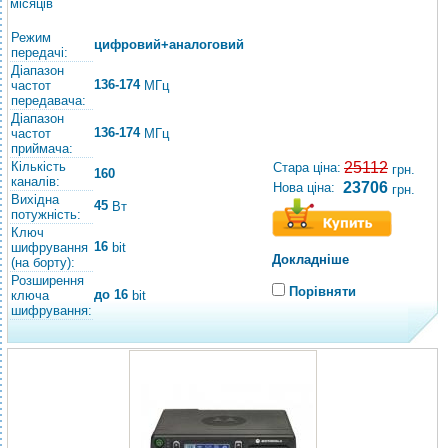
місяців
Режим
цифровий+аналоговий
передачі:
Діапазон
136-174
частот
МГц
передавача:
Діапазон
136-174
частот
МГц
приймача:
Кількість
25112
Стара ціна:
грн.
160
каналів:
23706
Нова ціна:
грн.
Вихідна
45
Вт
потужність:
Ключ
16
шифрування
bit
Докладніше
(на борту):
Розширення
Порівняти
до 16
ключа
bit
шифрування: