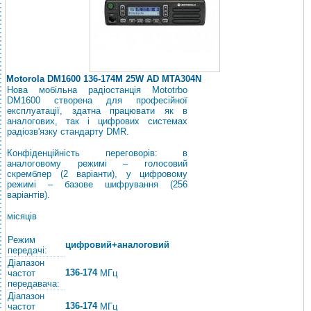
Motorola DM1600 136-174M 25W AD MTA304N
Нова мобільна радіостанція Mototrbo
DM1600 створена для професійної
експлуатації, здатна працювати як в
аналогових, так і цифрових системах
радіозв'язку стандарту DMR.
Конфіденційність переговорів: в
аналоговому режимі – голосовий
скремблер (2 варіанти), у цифровому
режимі – базове шифрування (256
варіантів).
місяців
Режим
цифровий+аналоговий
передачі:
Діапазон
136-174
частот
МГц
передавача:
Діапазон
136-174
частот
МГц