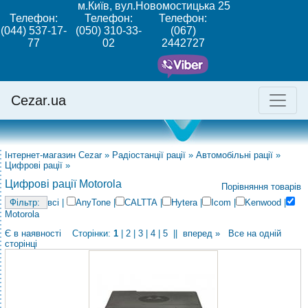
м.Київ, вул.Новомостицька 25
Телефон:
Телефон:
Телефон:
(044) 537-17-
(050) 310-33-
(067)
77
02
2442727
Cezar.ua
Інтернет-магазин Cezar
»
Радіостанції рації
»
Автомобільні рації
»
Цифрові рації
»
Цифрові рації Motorola
Порівняння товарів
всі
|
AnyTone
|
CALTTA
|
Hytera
|
Icom
|
Kenwood
|
Motorola
Є в наявності
Сторінки:
1
|
2
|
3
|
4
|
5
||
вперед »
Все на одній
сторінці