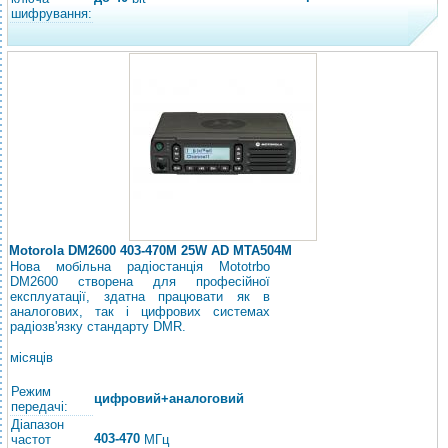
шифрування:
Motorola DM2600 403-470M 25W AD MTA504M
Нова мобільна радіостанція Mototrbo
DM2600 створена для професійної
експлуатації, здатна працювати як в
аналогових, так і цифрових системах
радіозв'язку стандарту DMR.
місяців
Режим
цифровий+аналоговий
передачі:
Діапазон
403-470
частот
МГц