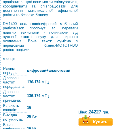
працівників, щоб вони могли спілкуватися,
координувати та співпрацювати для
досягнення максимальної ефективної
роботи та безпеки бізнесу.
DM1400 аналогово/цифровий мобільний
радіозв'язок пропонує всі переваги
новітніх технологій - починаючи від
чудової якості звуку для ширшого
охоплення. Вона також сумісна з
передовими бізнес-MOTOTRBO
радіостанціями.
місяців
Режим
цифровий+аналоговий
передачі:
Діапазон
136-174
частот
МГц
передавача:
Діапазон
136-174
частот
МГц
приймача:
Кількість
16
каналів:
24227
Ціна:
грн.
Вихідна
25
Вт
потужність:
Ключ
16
шифрування
bit