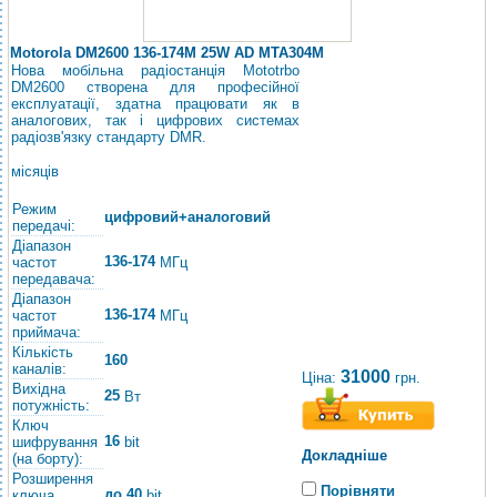
Motorola DM2600 136-174M 25W AD MTA304M
Нова мобільна радіостанція Mototrbo
DM2600 створена для професійної
експлуатації, здатна працювати як в
аналогових, так і цифрових системах
радіозв'язку стандарту DMR.
місяців
Режим
цифровий+аналоговий
передачі:
Діапазон
136-174
частот
МГц
передавача:
Діапазон
136-174
частот
МГц
приймача:
Кількість
160
каналів:
31000
Ціна:
грн.
Вихідна
25
Вт
потужність:
Ключ
16
шифрування
bit
Докладніше
(на борту):
Розширення
Порівняти
до 40
ключа
bit