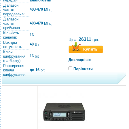
передачі:
аналоговий
Діапазон
403-470
частот
МГц
передавача:
Діапазон
403-470
частот
МГц
приймача:
Кількість
16
каналів:
26311
Ціна:
грн.
Вихідна
40
Вт
потужність:
Ключ
16
шифрування
bit
Докладніше
(на борту):
Розширення
Порівняти
до 16
ключа
bit
шифрування: