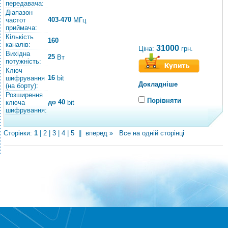
передавача:
Діапазон
403-470
частот
МГц
приймача:
Кількість
160
каналів:
31000
Ціна:
грн.
Вихідна
25
Вт
потужність:
Ключ
16
шифрування
bit
Докладніше
(на борту):
Розширення
Порівняти
до 40
ключа
bit
шифрування:
Сторінки:
1
|
2
|
3
|
4
|
5
||
вперед »
Все на одній сторінці