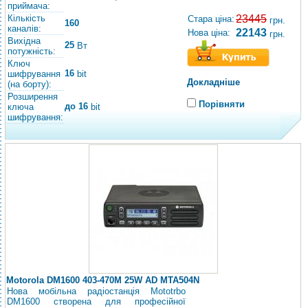
приймача:
Кількість
23445
Стара ціна:
грн.
160
каналів:
22143
Нова ціна:
грн.
Вихідна
25
Вт
потужність:
Ключ
16
шифрування
bit
Докладніше
(на борту):
Розширення
Порівняти
до 16
ключа
bit
шифрування:
Motorola DM1600 403-470M 25W AD MTA504N
Нова мобільна радіостанція Mototrbo
DM1600 створена для професійної