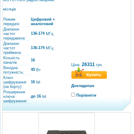
місяців
Режим
Цифровий +
передачі:
аналоговий
Діапазон
136-174
частот
МГц
передавача:
Діапазон
136-174
частот
МГц
приймача:
Кількість
16
каналів:
26311
Ціна:
грн.
Вихідна
45
Вт
потужність:
Ключ
16
шифрування
bit
Докладніше
(на борту):
Розширення
Порівняти
до 16
ключа
bit
шифрування: