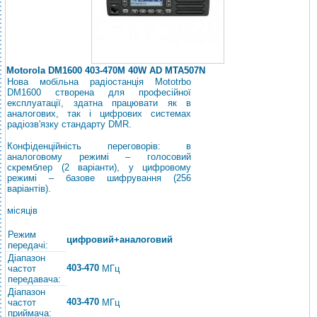
Motorola DM1600 403-470M 40W AD MTA507N
Нова мобільна радіостанція Mototrbo
DM1600 створена для професійної
експлуатації, здатна працювати як в
аналогових, так і цифрових системах
радіозв'язку стандарту DMR.
Конфіденційність переговорів: в
аналоговому режимі – голосовий
скремблер (2 варіанти), у цифровому
режимі – базове шифрування (256
варіантів).
місяців
Режим
цифровий+аналоговий
передачі:
Діапазон
403-470
частот
МГц
передавача:
Діапазон
403-470
частот
МГц
приймача: