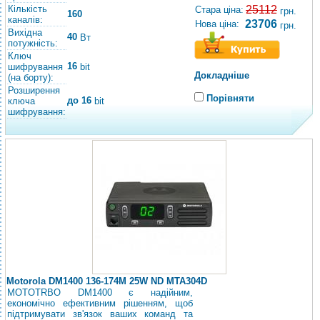
Кількість
25112
Стара ціна:
грн.
160
каналів:
23706
Нова ціна:
грн.
Вихідна
40
Вт
потужність:
Ключ
16
шифрування
bit
Докладніше
(на борту):
Розширення
Порівняти
до 16
ключа
bit
шифрування:
Motorola DM1400 136-174M 25W ND MTA304D
MOTOTRBO DM1400 є надійним,
економічно ефективним рішенням, щоб
підтримувати зв'язок ваших команд та