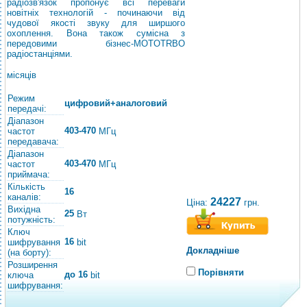
радіозв'язок пропонує всі переваги
новітніх технологій - починаючи від
чудової якості звуку для ширшого
охоплення. Вона також сумісна з
передовими бізнес-MOTOTRBO
радіостанціями.
місяців
Режим
цифровий+аналоговий
передачі:
Діапазон
403-470
частот
МГц
передавача:
Діапазон
403-470
частот
МГц
приймача:
Кількість
16
каналів:
24227
Ціна:
грн.
Вихідна
25
Вт
потужність:
Ключ
16
шифрування
bit
Докладніше
(на борту):
Розширення
Порівняти
до 16
ключа
bit
шифрування: