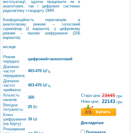
експлуатації, здатна працювати як в
аналогових, так і цифрових системах
радіозв'язку стандарту DMR.
Конфіденційність переговорів: в
аналоговому режимі – голосовий
скремблер (2 варіанти), у цифровому
режимі – базове шифрування (256
варіантів).
місяців
Режим
цифровий+аналоговий
передачі:
Діапазон
403-470
частот
МГц
передавача:
Діапазон
403-470
частот
МГц
приймача:
Кількість
23445
Стара ціна:
грн.
160
каналів:
22143
Нова ціна:
грн.
Вихідна
25
Вт
потужність:
Ключ
16
шифрування
bit
Докладніше
(на борту):
Розширення
Порівняти