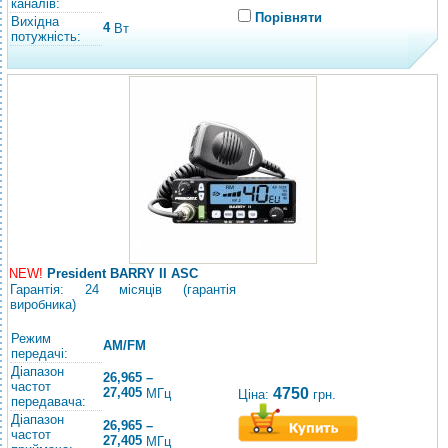
каналів:
Порівняти
Вихідна
4
Вт
потужність:
NEW!
President BARRY II ASC
Гарантія: 24 місяців (гарантія
виробника)
Режим
AM/FM
передачі:
Діапазон
26,965 –
частот
27,405
4750
МГц
Ціна:
грн.
передавача:
Діапазон
26,965 –
частот
27,405
МГц