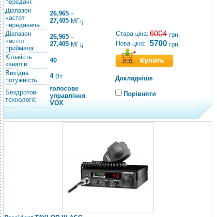
передачі:
Діапазон
26,965 –
частот
27,405
МГц
передавача:
6004
Діапазон
Стара ціна:
грн.
26,965 –
частот
5700
Нова ціна:
27,405
МГц
грн.
приймача:
Кількість
40
каналів:
Вихідна
4
Вт
Докладніше
потужність:
голосове
Бездротові
Порівняти
управління
технології:
VOX