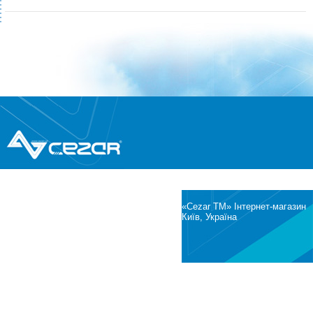
®
© Всі права захищені
CEZAR
Інтернет-магазин побутової техніки та
електроніки
«Cezar TM» Інтернет-магазин
Київ, Україна