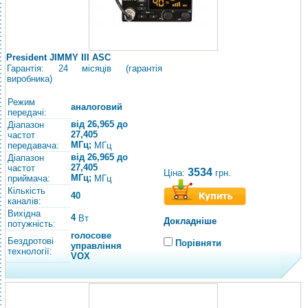
President JIMMY III ASC
Гарантія: 24 місяців (гарантія
виробника)
Режим
аналоговий
передачі:
від 26,965 до
Діапазон
27,405
частот
МГц;
передавача:
МГц
від 26,965 до
Діапазон
27,405
частот
3534
Ціна:
грн.
МГц;
приймача:
МГц
Кількість
40
каналів:
Вихідна
4
Вт
Докладніше
потужність:
голосове
Бездротові
Порівняти
управління
технології:
VOX