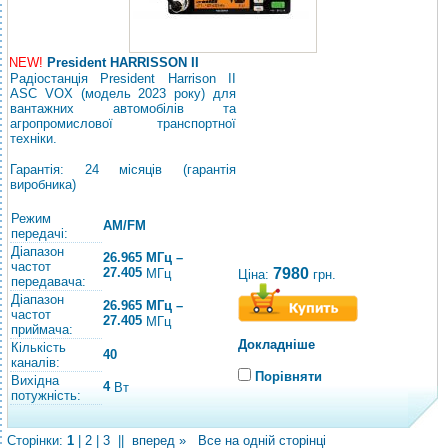
NEW!
President HARRISSON II
Радіостанція President Harrison II
ASC VOX (модель 2023 року) для
вантажних автомобілів та
агропромислової транспортної
техніки.
Гарантія: 24 місяців (гарантія
виробника)
Режим
AM/FM
передачі:
Діапазон
26.965 МГц –
частот
27.405
7980
МГц
Ціна:
грн.
передавача:
Діапазон
26.965 МГц –
частот
27.405
МГц
приймача:
Докладніше
Кількість
40
каналів:
Порівняти
Вихідна
4
Вт
потужність:
Сторінки:
1
|
2
|
3
||
вперед »
Все на одній сторінці