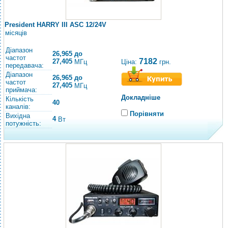
President HARRY III ASC 12/24V
місяців
Діапазон
26,965 до
частот
7182
27,405
Ціна:
грн.
МГц
передавача:
Діапазон
26,965 до
частот
27,405
МГц
приймача:
Докладніше
Кількість
40
каналів:
Порівняти
Вихідна
4
Вт
потужність: