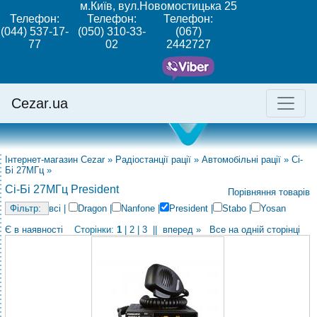
м.Київ, вул.Новомостицька 25
Телефон:
Телефон:
Телефон:
(044) 537-17-
(050) 310-33-
(067)
77
02
2442727
Cezar.ua
Інтернет-магазин Cezar
»
Радіостанції рації
»
Автомобільні рації
»
Сі-
Бі 27МГц
»
Сі-Бі 27МГц President
Порівняння товарів
всі
|
Dragon
|
Nanfone
|
President
|
Stabo
|
Yosan
Є в наявності
Сторінки:
1
|
2
|
3
||
вперед »
Все на одній сторінці