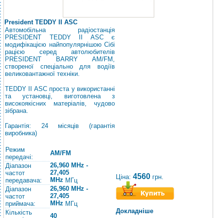
President TEDDY II ASC
Автомобільна радіостанція
PRESIDENT TEDDY II ASC є
модифікацією найпопулярнішою Сібі
рацією серед автолюбителів
PRESIDENT BARRY AM/FM,
створеної спеціально для водіїв
великовантажної техніки.
TEDDY II ASC проста у використанні
та установці, виготовлена ​​з
високоякісних матеріалів, чудово
зібрана.
Гарантія: 24 місяців (гарантія
виробника)
Режим
AM/FM
передачі:
26,960 MHz -
Діапазон
27,405
частот
4560
Ціна:
грн.
MHz
передавача:
МГц
26,960 MHz -
Діапазон
27,405
частот
MHz
приймача:
МГц
Докладніше
Кількість
40