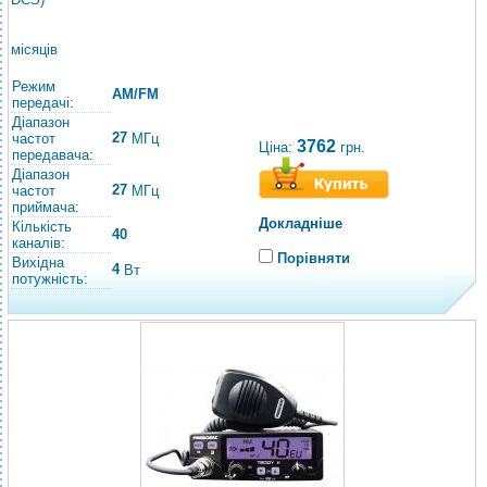
місяців
Режим
AM/FM
передачі:
Діапазон
27
частот
МГц
3762
Ціна:
грн.
передавача:
Діапазон
27
частот
МГц
приймача:
Докладніше
Кількість
40
каналів:
Порівняти
Вихідна
4
Вт
потужність: