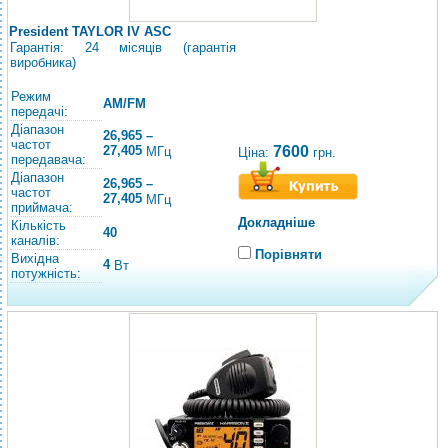
President TAYLOR IV ASC
Гарантія: 24 місяців (гарантія
виробника)
Режим
AM/FM
передачі:
Діапазон
26,965 –
частот
27,405
7600
МГц
Ціна:
грн.
передавача:
Діапазон
26,965 –
частот
27,405
МГц
приймача:
Докладніше
Кількість
40
каналів:
Порівняти
Вихідна
4
Вт
потужність: