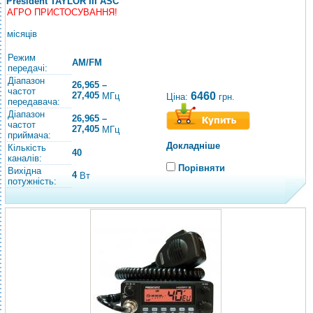
President TAYLOR III ASC
АГРО ПРИСТОСУВАННЯ!
місяців
Режим
AM/FM
передачі:
Діапазон
26,965 –
частот
27,405
6460
МГц
Ціна:
грн.
передавача:
Діапазон
26,965 –
частот
27,405
МГц
приймача:
Докладніше
Кількість
40
каналів:
Порівняти
Вихідна
4
Вт
потужність: