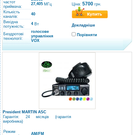
частот
5700
27,405
Ціна:
грн.
МГц
приймача:
Кількість
40
каналів:
Вихідна
4
Вт
Докладніше
потужність:
голосове
Бездротові
Порівняти
управління
технології:
VOX
President MARTIN ASC
Гарантія: 24 місяців (гарантія
виробника)
Режим
AM/FM