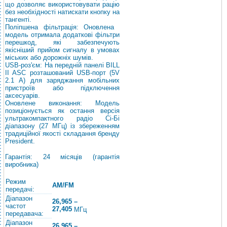
що дозволяє використовувати рацію
без необхідності натискати кнопку на
тангенті.
Поліпшена фільтрація: Оновлена ​​
модель отримала додаткові фільтри
перешкод, які забезпечують
якісніший прийом сигналу в умовах
міських або дорожніх шумів.
USB-роз'єм: На передній панелі BILL
II ASC розташований USB-порт (5V
2.1 A) для заряджання мобільних
пристроїв або підключення
аксесуарів.
Оновлене виконання: Модель
позиціонується як остання версія
ультракомпактного радіо Сі-Бі
діапазону (27 МГц) із збереженням
традиційної якості складання бренду
President.
Гарантія: 24 місяців (гарантія
виробника)
Режим
AM/FM
передачі:
Діапазон
26,965 –
частот
27,405
МГц
передавача:
Діапазон
26,965 –