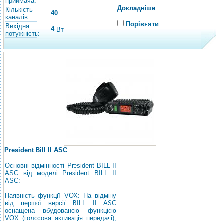
приймача:
Докладніше
Кількість
40
каналів:
Порівняти
Вихідна
4
Вт
потужність:
President Bill II ASC
Основні відмінності President BILL II
ASC від моделі President BILL II
ASC:
Наявність функції VOX: На відміну
від першої версії BILL II ASC
оснащена вбудованою функцією
VOX (голосова активація передачі),