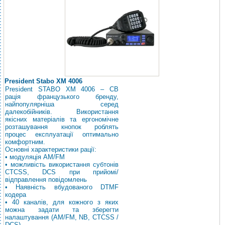
President Stabo XM 4006
President STABO XM 4006 – CB
рація французького бренду,
найпопулярніша серед
далекобійників. Використання
якісних матеріалів та ергономічне
розташування кнопок роблять
процес експлуатації оптимально
комфортним.
Основні характеристики рації:
• модуляція AM/FM
• можливість використання субтонів
CTCSS, DCS при прийомі/
відправлення повідомлень
• Наявність вбудованого DTMF
кодера
• 40 каналів, для кожного з яких
можна задати та зберегти
налаштування (AM/FM, NB, CTCSS /
DCS)