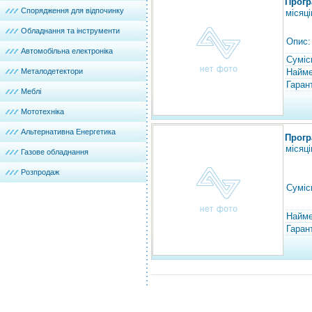
Прогр
Спорядження для відпочинку
місяці
Обладнання та інструменти
Опис:
Автомобільна електроніка
Суміс
Металодетектори
Найме
Гарант
Меблі
Мототехніка
Альтернативна Енергетика
Прогр
місяці
Газове обладнання
Розпродаж
Суміс
Найме
Гарант