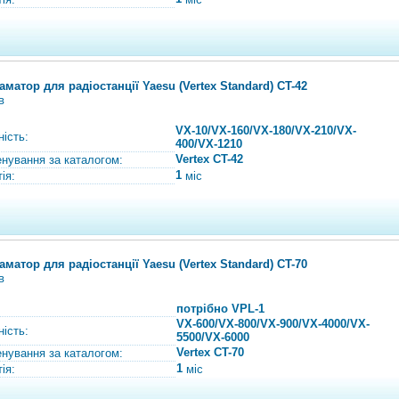
аматор для радіостанції Yaesu (Vertex Standard) CT-42
в
VX-10/VX-160/VX-180/VX-210/VX-
ність:
400/VX-1210
Vertex CT-42
нування за каталогом:
1
ія:
міс
аматор для радіостанції Yaesu (Vertex Standard) CT-70
в
потрібно VPL-1
VX-600/VX-800/VX-900/VX-4000/VX-
ність:
5500/VX-6000
Vertex CT-70
нування за каталогом:
1
ія:
міс