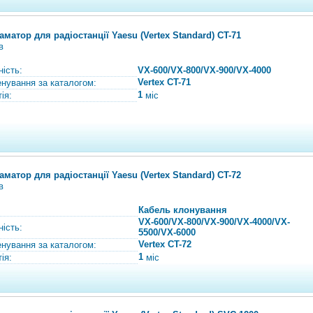
аматор для радіостанції Yaesu (Vertex Standard) CT-71
в
ність:
VX-600/VX-800/VX-900/VX-4000
Vertex CT-71
нування за каталогом:
1
ія:
міс
аматор для радіостанції Yaesu (Vertex Standard) CT-72
в
Кабель клонування
VX-600/VX-800/VX-900/VX-4000/VX-
ність:
5500/VX-6000
Vertex CT-72
нування за каталогом:
1
ія:
міс