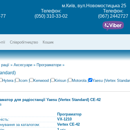
м.Київ, вул.Новомостицька 25
Телефон:
Телефон:
-77
(050) 310-33-02
(067) 2442727
нтії
Співробітництво
Кошик
 рації
»
Аксесуари
»
Програматори
»
andard)
Hytera
|
Icom
|
Kenwood
|
Kirisun
|
Motorola
|
Yaesu (Vertex Standar
аматор для радіостанції Yaesu (Vertex Standard) CE-42
в
Програматор
VX-1210
ність:
Vertex CE-42
нування за каталогом:
1
ія:
міс