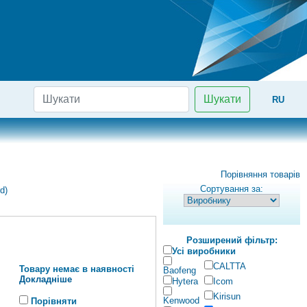
Шукати
RU
Порівняння товарів
Сортування за:
d)
Розширений фільтр:
Усі виробники
CALTTA
Товару немає в наявності
Baofeng
Докладніше
Hytera
Icom
Kirisun
Kenwood
Порівняти