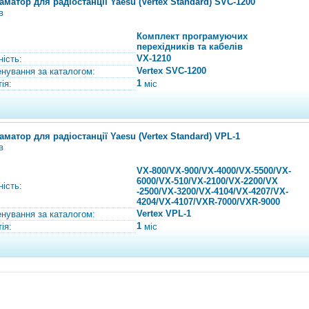
аматор для радіостанції Yaesu (Vertex Standard) SVC-1200
в
Комплект програмуючих
перехідників та кабелів
VX-1210
ність:
Vertex SVC-1200
нування за каталогом:
1
ія:
міс
аматор для радіостанції Yaesu (Vertex Standard) VPL-1
в
VX-800/VX-900/VX-4000/VX-5500/VX-
6000/VX-510/VX-2100/VX-2200/VX
ність:
-2500/VX-3200/VX-4104/VX-4207/VX-
4204/VX-4107/VXR-7000/VXR-9000
Vertex VPL-1
нування за каталогом:
1
ія:
міс