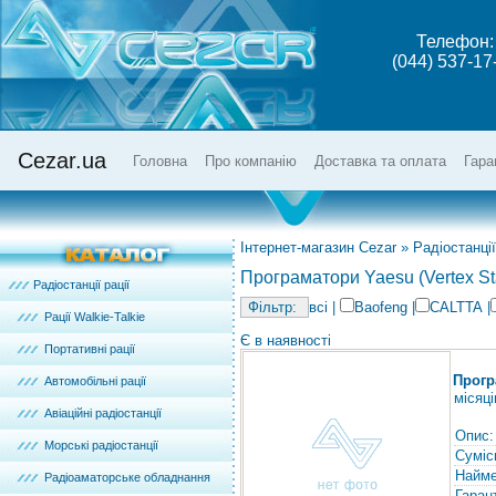
Телефон:
(044) 537-17
Cezar.ua
Головна
Про компанію
Доставка та оплата
Гара
Інтернет-магазин Cezar
»
Радіостанції
Програматори Yaesu (Vertex St
Радіостанції рації
всі
|
Baofeng
|
CALTTA
|
Рації Walkie-Talkie
Є в наявності
Портативні рації
Прогр
Автомобільні рації
місяці
Авіаційні радіостанції
Опис:
Морські радіостанції
Суміс
Найме
Радіоаматорське обладнання
Гарант