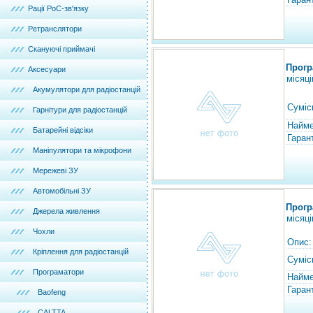
Рації PoC-зв'язку
Ретранслятори
Скануючі приймачі
Прогр
Аксесуари
місяці
Акумулятори для радіостанцій
Суміс
Гарнітури для радіостанцій
Найме
Батарейні відсіки
Гарант
Маніпулятори та мікрофони
Мережеві ЗУ
Автомобільні ЗУ
Прогр
Джерела живлення
місяці
Чохли
Опис:
Кріплення для радіостанцій
Суміс
Програматори
Найме
Гарант
Baofeng
CALTTA