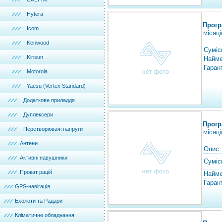
Hytera
Прогр
Icom
місяці
Kenwood
Суміс
Kirisun
Найме
Гарант
Motorola
Yaesu (Vertex Standard)
Додаткове приладдя
Дуплексери
Прогр
Перетворювачі напруги
місяці
Антени
Опис:
Активні навушники
Суміс
Прокат рацій
Найме
Гарант
GPS-навігація
Ехолоти та Радари
Кліматичне обладнання