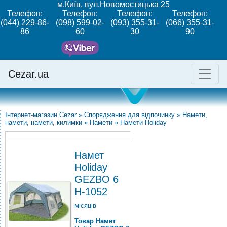
м.Київ, вул.Новомостицька 25
Телефон:
Телефон:
Телефон:
Телефон:
(044) 229-86-
(098) 599-02-
(093) 355-31-
(066) 355-31-
86
60
30
90
Cezar.ua
Інтернет-магазин Cezar
»
Спорядження для відпочинку
»
Намети,
намети, намети, килимки
»
Намети
»
Намети Holiday
Намет
Holiday
GEZBO 6
H-1052
місяців
Товар Намет