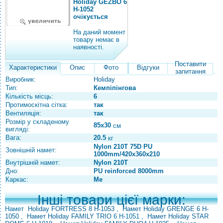
Holiday GEZBO 6
H-1052
очікується
На даний момент
товару немає в
наявності.
Поставити
Характеристики
Опис
Фото
Відгуки
запитання
Виробник:
Holiday
Тип:
Кемпіпінгова
Кількість місць:
6
Протимоскітна сітка:
так
Вентиляція:
так
Розмір у складеному
85х30
см
вигляді:
Вага:
20.5
кг
Nylon 210T 75D PU
Зовнішній намет:
1000mm/420х360х210
Внутрішній намет:
Nylon 210T
Дно:
PU reinforced 8000mm
Каркас:
Me
Інші товари цієї марки:
Намет
Holiday FORTRESS 8 H-1053
,
Намет Holiday GRENGE 6 H-
1050
,
Намет Holiday FAMILY TRIO
6 H-1051 ,
Намет Holiday STAR