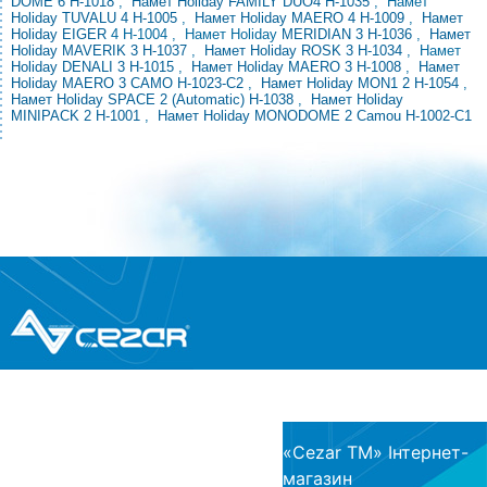
DOME
6 H-1018
,
Намет Holiday FAMILY DUO4 H-1035
,
Намет
Holiday TUVALU 4 H-1005
,
Намет Holiday MAERO 4 H-1009
,
Намет
Holiday EIGER
4 H-1004 , Намет Holiday
MERIDIAN
3 H-1036
,
Намет
Holiday MAVERIK 3 H-1037
,
Намет Holiday ROSK 3 H-1034
,
Намет
Holiday DENALI 3 H-1015
,
Намет Holiday MAERO 3 H-1008
,
Намет
Holiday MAERO 3
CAMO H-1023-C2
,
Намет Holiday MON1 2 H-1054
,
Намет Holiday SPACE 2 (Automatic) H-1038
,
Намет Holiday
MINIPACK 2 H-1001
,
Намет Holiday MONODOME 2 Camou H-1002-C1
®
© Всі права захищені
CEZAR
Інтернет-магазин
побутової техніки та електроніки
«Cezar TM» Інтернет-
магазин