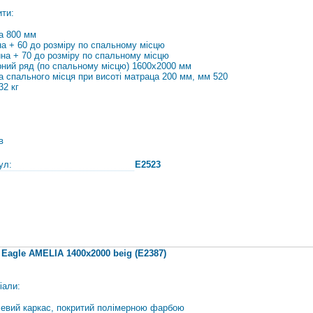
ити:
а 800 мм
а + 60 до розміру по спальному місцю
на + 70 до розміру по спальному місцю
рний ряд (по спальному місцю) 1600х2000 мм
а спального місця при висоті матраца 200 мм, мм 520
32 кг
в
ул:
E2523
 Eagle AMELIA 1400х2000 beig (E2387)
іали:
евий каркас, покритий полімерною фарбою