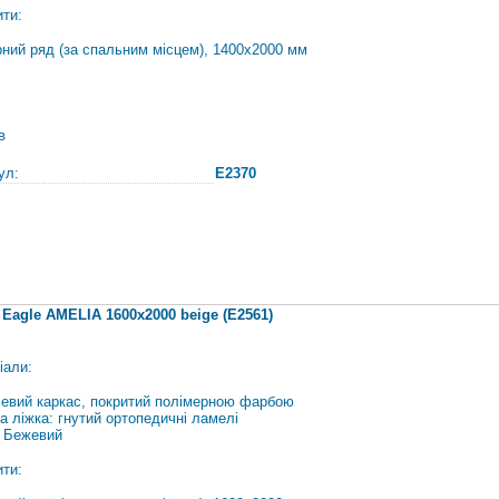
ити:
рний ряд (за спальним місцем), 1400х2000 мм
в
ул:
E2370
 Eagle AMELIA 1600х2000 beige (E2561)
іали:
евий каркас, покритий полімерною фарбою
а ліжка: гнутий ортопедичні ламелі
: Бежевий
ити: