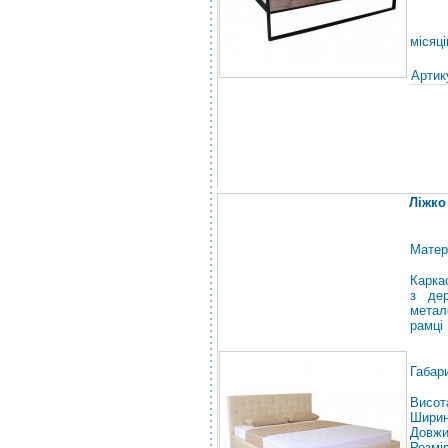
місяці
Артик
Ліжко 
Матер
Карка
з дер
метал
рамці
Габар
Висот
Ширин
Довжи
Розмі