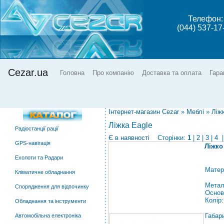
Телефон:
(044) 537-17
Cezar.ua
Головна
Про компанію
Доставка та оплата
Гара
Інтернет-магазин Cezar
»
Меблі
»
Ліж
Ліжка Eagle
Радіостанції рації
Є в наявності
Сторінки:
1
|
2
|
3
|
4
|
GPS-навігація
Ліжко
Ехолоти та Радари
Матер
Кліматичне обладнання
Метал
Спорядження для відпочинку
Основ
Колір
Обладнання та інструменти
Габар
Автомобільна електроніка