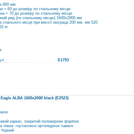
а 800 мм
а + 60 до розміру по спальному місцю
на + 70 до розміру по спальному місцю
рний ряд (по спальному місцю) 1600х2000 мм
а спального місця при висоті матраца 200 мм, мм 520
32 кг
в
ул:
E1793
 Eagle ALBA 1600х2000 black (E2523)
іали:
евий каркас, покритий полімерною фарбою
а ліжка: гнутоклеєні ортопедичні ламелі
: Чорний