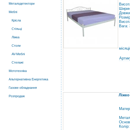
Металодетектори
Висот
Ширин
Меблі
Довжи
Розмі
Крісла
Висот
Вага: 
Стільці
Ліжка
Столи
місяці
AV-Меблі
Артик
Стелажі
Мототехніка
Альтернативна Енергетика
Газове обладнання
Ліжко
Розпродаж
Матер
Метал
Основ
Колір