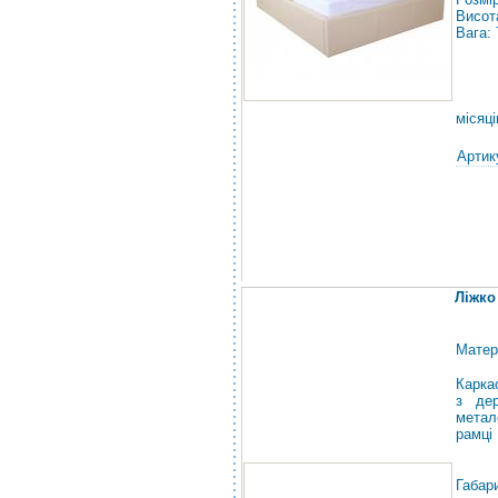
Висот
Вага: 
місяці
Артик
Ліжко 
Матер
Карка
з дер
метал
рамці
Габар