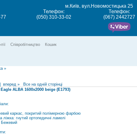
м.Київ, вул.Новомостицька 25
Телефон:
Телефон:
-77
(050) 310-33-02
(067) 2442727
нтії
Співробітництво
Кошик
ка
»
|
вперед »
Все на одній сторінці
 Eagle ALBA 1600x2000 beige (E1793)
іали:
евий каркас, покритий полімерною фарбою
а ліжка: гнутий ортопедичні ламелі
: Бежевий
ити: