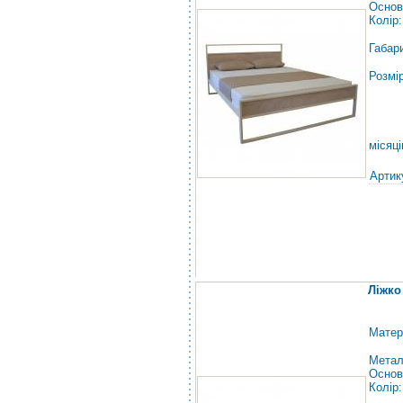
Основ
Колір
Габар
Розмі
місяці
Артик
Ліжко
Матер
Метал
Основ
Колір