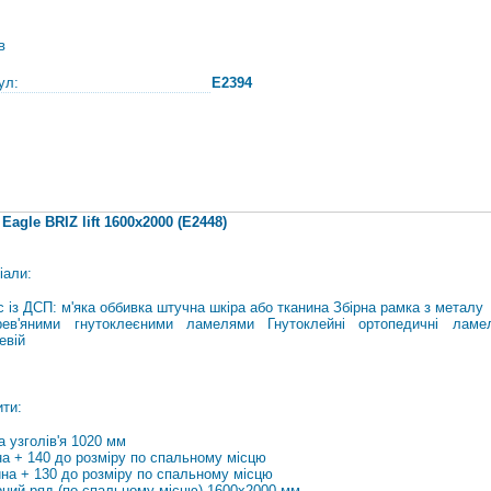
в
ул:
E2394
Eagle BRIZ lift 1600x2000 (E2448)
іали:
с із ДСП: м'яка оббивка штучна шкіра або тканина Збірна рамка з
металу
ев'яними гнутоклеєними ламелями Гнутоклейні ортопедичні ламе
евій
ити:
а узголів'я 1020 мм
а + 140 до розміру по спальному місцю
на + 130 до розміру по спальному місцю
рний ряд (по спальному місцю) 1600х2000 мм