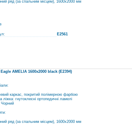
рний ряд (за спальним місцем), 1600х2000 мм
в
ул:
E2561
 Eagle AMELIA 1600х2000 black (E2394)
іали:
евий каркас, покритий полімерною фарбою
а ліжка: гнутоклеєні ортопедичні ламелі
: Чорний
ити:
рний ряд (за спальним місцем), 1600х2000 мм