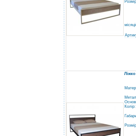
Розмі
місяці
Артик
Ліжко
Матер
Метал
Основ
Колір
Габар
Розмі