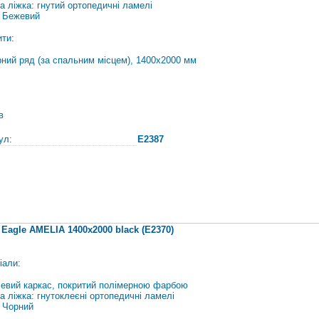
а ліжка: гнутий ортопедичні ламелі
: Бежевий
ити:
рний ряд (за спальним місцем), 1400х2000 мм
в
ул:
E2387
 Eagle AMELIA 1400х2000 black (E2370)
іали:
евий каркас, покритий полімерною фарбою
а ліжка: гнутоклеєні ортопедичні ламелі
: Чорний