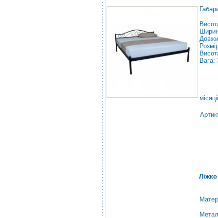
Габар
Висот
Ширин
Довжи
Розмі
Висот
Вага: 
місяці
Артик
Ліжко
Матер
Метал