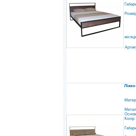
Габар
Розмі
місяці
Артик
Ліжко
Матер
Метал
Основ
Колір
Габар