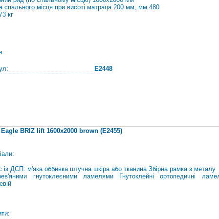
а спального місця при висоті матраца 200 мм, мм 480
73 кг
в
ул:
E2448
Eagle BRIZ lift 1600x2000 brown (E2455)
іали:
с із ДСП: м'яка оббивка штучна шкіра або тканина Збірна рамка з
металу
ев'яними гнутоклеєними ламелями Гнутоклейні ортопедичні ламе
евій
ити: