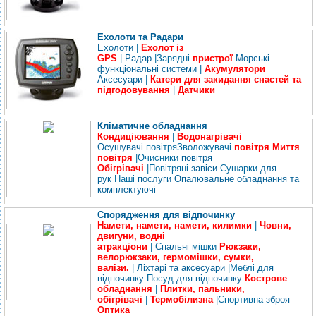
Ехолоти та Радари
Ехолоти
|
Ехолот із
GPS
|
Радар
|
Зарядні
пристрої
Морські
функціональні системи
|
Акумулятори
Аксесуари
|
Катери для закидання снастей та
підгодовування
|
Датчики
Кліматичне обладнання
Кондиціювання
|
Водонагрівачі
Осушувачі
повітря
Зволожувачі
повітря
Миття
повітря
|
Очисники
повітря
Обігрівачі
|
Повітряні
завіси
Сушарки
для
рук
Наші
послуги
Опалювальне обладнання та
комплектуючі
Спорядження для відпочинку
Намети, намети, намети, килимки
|
Човни,
двигуни, водні
атракціони
|
Спальні
мішки
Рюкзаки,
велорюкзаки, гермомішки, сумки,
валізи.
|
Ліхтарі та аксесуари
|
Меблі
для
відпочинку
Посуд
для відпочинку
Кострове
обладнання
|
Плитки, пальники,
обігрівачі
|
Термобілизна
|
Спортивна
зброя
Оптика