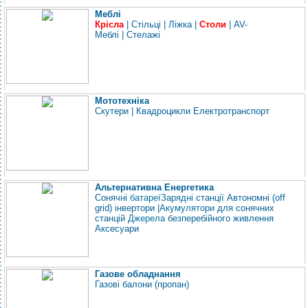
Меблі
Крісла
|
Стільці
|
Ліжка
|
Столи
|
AV-
Меблі
|
Стелажі
Мототехніка
Скутери
|
Квадроцикли
Електротранспорт
Альтернативна Енергетика
Сонячні
батареї
Зарядні
станції
Автономні (off
grid) інвертори
|
Акумулятори
для сонячних
станцій
Джерела
безперебійного живлення
Аксесуари
Газове обладнання
Газові балони (пропан)