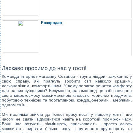
Розпродаж
Ласкаво просимо до нас у гості!
Команда інтернет-магазину Cezar.ua - група людей, закоханих у
свою справу, які прагнуть зробити світ навколо кращим,
досконалішим, комфортнішим. У чому полягає поняття комфорту
для наших сучасників? Безумовно, насамперед це забезпечення
свого мікрокосмосу максимальною кількістю корисних предметів:
побутовою технікою та портативною,
кондиціонерами
, меблями,
одягом та ін.
Ми настільки звикли до їхньої присутності у нашому житті, що
часом не здатні відмовитися навіть на короткий проміжок часу.
Вони нас рятують, підміняють, прискорюють і просто дають
можливість вирвати більше часу з рутинного круговороту та