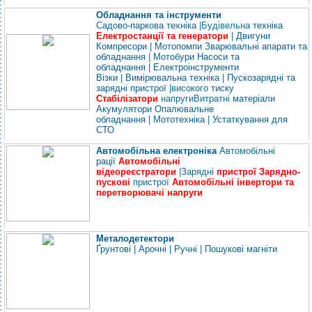
Обладнання та інструменти
Садово-паркова техніка
|
Будівельна
техніка
Електростанції та генератори
|
Двигуни
Компресори
|
Мотопомпи
Зварювальні апарати та
обладнання
|
Мотобури
Насоси та
обладнання
|
Електроінструменти
Візки
|
Вимірювальна техніка
|
Пускозарядні та
зарядні пристрої
|
високого
тиску
Стабілізатори
напруги
Витратні
матеріали
Акумулятори
Опалювальне
обладнання
|
Мототехніка
|
Устаткування для
СТО
Автомобільна електроніка
Автомобільні
рації
Автомобільні
відеореєстратори
|
Зарядні
пристрої
Зарядно-
пускові
пристрої
Автомобільні інвертори та
перетворювачі напруги
Металодетектори
Ґрунтові
|
Арочні
|
Ручні
|
Пошукові магніти