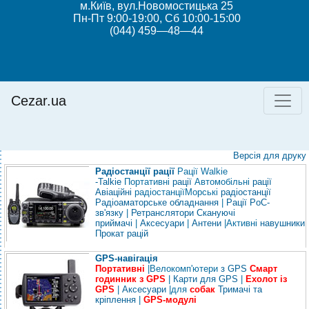
м.Київ, вул.Новомостицька 25
Пн-Пт 9:00-19:00, Сб 10:00-15:00
(044) 459—48—44
Cezar.ua
Версія для друку
Радіостанції рації
Рації Walkie
-Talkie
Портативні
рації
Автомобільні
рації
Авіаційні
радіостанції
Морські
радіостанції
Радіоаматорське обладнання
|
Рації PoC-
зв'язку
|
Ретранслятори
Скануючі
приймачі
|
Аксесуари
|
Антени
|
Активні
навушники
Прокат рацій
GPS-навігація
Портативні
|
Велокомп'ютери
з GPS
Смарт
годинник з GPS
|
Карти для GPS
|
Ехолот із
GPS
|
Аксесуари
|
для
собак
Тримачі та
кріплення
|
GPS-модулі