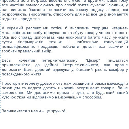
провести його яскраво, весело із сім'єю та друзями. Саме тому
все частіше замислюючись про спосіб життя сучасної людини, у
нас виникає бажання оголосити величезну подяку людям, які
розробляють, виробляють, створюють для нас все це різноманіття
гаджетів і предметів.
А окремий респект ми хотіли б висловити творцям інтернет-
магазинів як способу просування та збуту товару через інтернет.
Ось що справді допомагає нам економити багато часу, уникати
суєти гіпермаркетів техніки і нав'язливих консультацій
некваліфікованих продавців, побачити деталі, все зважити і
зробити правильний вибір.
Весь колектив інтернет-магазину "Цезар" пишається
приналежністю до ідейної інтернет-спільноти, яка прагне
допомогти Вам, дорогий відвідувачу, бажаний рівень комфорту
повсякденного життя.
Простори інтернету дозволяють нам розширити рамки взаємодії з
покупцем та надати досить широкий асортимент товарів. Ваше
замовлення Ми доставимо прямо в руки, а в будь-який інший
куточок України відправимо найзручнішим способом.
Залишайтеся з нами – це зручно!