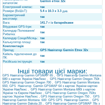
Garmin eTrex 32x
каталогом:
Електронний компас:
так
Розміри (ВхШхТ):
5.4 x 10.3 x 3.3
див.
Барометричний
так
висотомір:
Вага:
141.7 г із батарейками
Вбудовані GPS-Ігри:
так
Календар Полювання/
так
Рибалка:
Календар Сонце/Місяць:
так
Калькулятор площі:
так
Комплектація
Прилад:
GPS Навігатор Garmin Etrex 32x
Кабель підключення до
так
ПК:
Російська інструкція:
так
Інші товари цієї марки:
GPS Навігатор Garmin GPSMAP 65
,
GPS Навігатор Garmin Montana
680 з картою України НавЛюкс
,
GPS Навігатор Garmin
Oregon 750t
,
GPS Навігатор Garmin Oregon 700
,
GPS Навігатор Garmin Montana
650,
GPS
Навігатор
Garmin GPSMAP 64 з картою України
картою
України НавЛюкс
,
GPS Навігатор Garmin Montana 680t з картою
України та Європи НавЛюкс
, GPS Навігатор Garmin Oregon 750tз
картою України НавЛюкс , GPS Навігатор Garmin Oregon 750 ,
GPS
Навігатор
Garmin
Montana
600
GPS
GPS
Навігатор
Garmin
,
GPS
Навігатор Garmin Dakota 20
,
GPS Навігатор Garmin GPSMAP 78s з