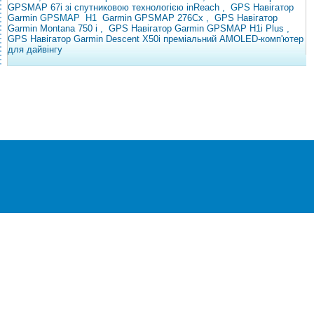
GPSMAP
67i зі спутниковою технологією inReach
, GPS
Навігатор
Garmin
GPSMAP
H1
Garmin GPSMAP 276Сx
,
GPS Навігатор
Garmin Montana 750 i
,
GPS Навігатор Garmin GPSMAP H1i Plus
,
GPS Навігатор Garmin Descent X50i преміальний AMOLED-комп'ютер
для дайвінгу
®
© Всі права захищені
CEZAR
Інтернет-магазин побутової техніки та
електроніки
«Cezar TM» Інтернет-магазин
Київ, Україна