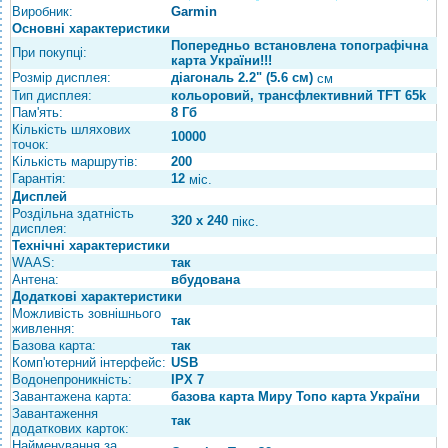
Виробник:
Garmin
Основні характеристики
Попередньо встановлена ​​топографічна
При покупці:
карта України!!!
Розмір дисплея:
діагональ 2.2" (5.6 см)
см
Тип дисплея:
кольоровий, трансфлективний TFT 65k
Пам'ять:
8 Гб
Кількість шляхових
10000
точок:
Кількість маршрутів:
200
Гарантія:
12
міс.
Дисплей
Роздільна здатність
320 x 240
пікс.
дисплея:
Технічні характеристики
WAAS:
так
Антена:
вбудована
Додаткові характеристики
Можливість зовнішнього
так
живлення:
Базова карта:
так
Комп'ютерний інтерфейс:
USB
Водонепроникність:
IPX 7
Завантажена карта:
базова карта Миру Топо карта України
Завантаження
так
додаткових карток:
Найменування за