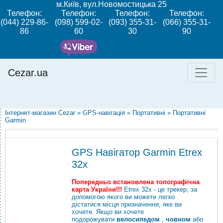
м.Київ, вул.Новомостицька 25
Телефон:
Телефон:
Телефон:
Телефон:
(044) 229-86-
(098) 599-02-
(093) 355-31-
(066) 355-31-
86
60
30
90
Cezar.ua
Інтернет-магазин Cezar
»
GPS-навігація
»
Портативні
»
Портативні
Garmin
GPS Навігатор Garmin Etrex
32x
Попередньо встановлена ​​топографічна
карта України!!!
Etrex 32x - це трекер, за
допомогою якого ви можете легко
дістатися місця призначення, яке ви
хочете. Якщо ви хочете
подорожувати
велосипедом
,
човном
або