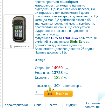
просто пройтися
пішохідним
маршрутом
, ця модель ідеально
підходить. Однією з великих переваг, які
ви отримаєте при використанні цього
спортивного інвентарю, є довговічність. Ця
команда має 2,2-дюймовий екран з 65
тисячами кольорів, які можна комфортно
спостерігати на сонці. Що стосується
віддаленого стеження, він дозволяє
підключатися до
супутників
GPS
та
ГЛОНАСС
Крім того, він
сумісний із супутником
Birds Ey
e за
допомогою додаткової підписки.
Автономність девайса досягає 25 годин,
Пам'ять досягає 8 ГБ.
місяців
14960
Стара ціна:
грн.
13728
Нова ціна:
грн.
-1232
Економія:
грн.
- знижки для ЗСУ та волонтерів.
Поставити
Характеристики
Опис
Фото
Відгуки
запитання