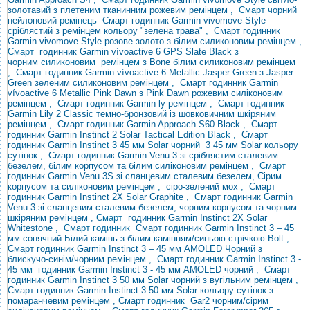
золотавий з плетеним тканинним рожевим ремінцем
, Смарт
чорний
нейлоновий
ремінець
Смарт годинник Garmin vivomove Style
сріблястий з ремінцем кольору "зелена трава"
,
Смарт годинник
Garmin vivomove Style розове золото з білим силиконовим ремінцем
,
Смарт
годинник Garmin vívoactive 6 GPS Slate Black з
чорним
силиконовим ремінцем
з Bone білим силиконовим ремінцем
,
Смарт годинник Garmin vívoactive 6 Metallic Jasper Green з Jasper
Green зеленим силиконовим ремінцем
,
Смарт годинник Garmin
vívoactive 6 Metallic Pink Dawn з Pink Dawn рожевим силіконовим
ремінцем
,
Смарт годинник Garmin ly ремінцем
,
Смарт годинник
Garmin Lily 2 Classic темно-бронзовий із шовковичним шкіряним
ремінцем
,
Смарт годинник Garmin Approach S60 Black
,
Смарт
годинник Garmin Instinct 2 Solar Tactical Edition
Black ,
Смарт
годинник
Garmin
Instinct 3 45 мм Solar чорний
3 45 мм Solar кольору
сутінок
,
Смарт годинник Garmin Venu 3 зі сріблястим сталевим
безелем, білим корпусом та білим силіконовим ремінцем
, Смарт
годинник
Garmin Venu 3S зі сланцевим сталевим безелем, Сірим
корпусом та силіконовим ремінцем
,
сіро-зелений мох
,
Смарт
годинник Garmin Instinct 2X Solar Graphite
,
Смарт годинник Garmin
Venu 3 зі сланцевим сталевим безелем, чорним корпусом та чорним
шкіряним ремінцем
,
Смарт
годинник Garmin Instinct 2X Solar
Whitestone
, Смарт
годинник
Смарт годинник Garmin Instinct 3 – 45
мм сонячний Білий камінь з білим камінням/синьою стрічкою Bolt
,
Смарт годинник Garmin Instinct 3 – 45 мм AMOLED Чорний з
блискучо-синім/чорним ремінцем
,
Смарт
годинник Garmin Instinct 3 -
45
мм
годинник Garmin Instinct 3 - 45 мм AMOLED чорний
,
Смарт
годинник Garmin Instinct 3 50 мм Solar чорний з вугільним ремінцем
,
Смарт годинник Garmin Instinct 3 50 мм Solar кольору сутінок з
помаранчевим ремінцем , Смарт
годинник
Gar2 чорним/сірим