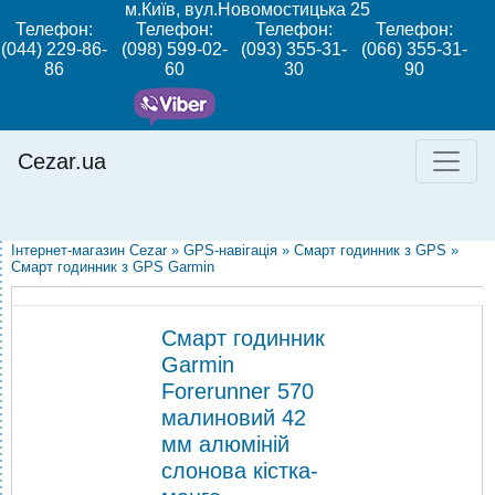
м.Київ, вул.Новомостицька 25
Телефон:
Телефон:
Телефон:
Телефон:
(044) 229-86-
(098) 599-02-
(093) 355-31-
(066) 355-31-
86
60
30
90
Cezar.ua
Інтернет-магазин Cezar
»
GPS-навігація
»
Смарт годинник з GPS
»
Смарт годинник з GPS Garmin
Смарт годинник
Garmin
Forerunner 570
малиновий 42
мм алюміній
слонова кістка-