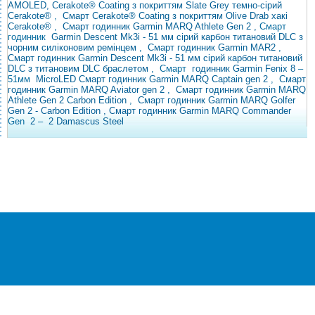
AMOLED, Cerakote® Coating з покриттям Slate Grey темно-сірий
Cerakote®
,
Смарт Cerakote® Coating з покриттям Olive Drab хакі
Cerakote®
,
Смарт годинник Garmin MARQ Athlete Gen 2
,
Смарт
годинник
Garmin Descent Mk3i - 51 мм сірий карбон титановий DLC з
чорним силіконовим ремінцем
,
Смарт годинник Garmin MAR2
,
Смарт годинник Garmin Descent Mk3i - 51 мм сірий карбон титановий
DLC з титановим DLC браслетом
,
Смарт
годинник Garmin Fenix ​​8
–
51мм
MicroLED
Смарт годинник Garmin MARQ Captain gen 2
,
Смарт
годинник Garmin MARQ Aviator gen 2
,
Смарт годинник
Garmin MARQ
Athlete Gen 2 Carbon Edition
,
Смарт годинник Garmin MARQ Golfer
Gen 2 - Carbon Edition , Смарт годинник Garmin MARQ Commander
Gen
2
–
2 Damascus Steel
®
© Всі права захищені
CEZAR
Інтернет-магазин побутової техніки та
електроніки