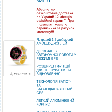
манго
Абсолютно
безкоштовна доставка
по Україні! 12 місяців
офіційної гарантії! При
післяплаті комісію
перевізника за рахунок
магазину!!!
Яскравий 1,2-дюймовий
AMOLED-ДИСПЛЕЙ
ДО 18 ЧАСІВ
АВТОНОМНОЇ РОБОТИ У
РЕЖИМІ GPS
РОЗШИРЕНІ ФУНКЦІЇ
ДЛЯ ТРЕНУВАННЯ ТА
ВІДНОВЛЕННЯ
ТЕХНОЛОГІЯ SATIQ™
ТА
БАГАТОДІАПАЗОННИЙ
GPS
ЛЕГКИЙ АЛЮМІНІЄВИЙ
КОРПУС