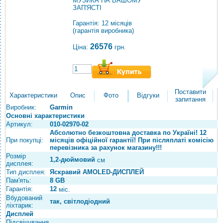
МУЗИКА НА ВАШОМУ
ЗАП'ЯСТІ
Гарантія: 12 місяців
(гарантія виробника)
26576
Ціна:
грн.
Поставити
Характеристики
Опис
Фото
Відгуки
запитання
Виробник:
Garmin
Основні характеристики
Артикул:
010-02970-02
Абсолютно безкоштовна доставка по Україні! 12
При покупці:
місяців офіційної гарантії! При післяплаті комісію
перевізника за рахунок магазину!!!
Розмір
1,2-дюймовий
см
дисплея:
Тип дисплея:
Яскравий AMOLED-ДИСПЛЕЙ
Пам'ять:
8 GB
Гарантія:
12
міс.
Вбудований
так, світлодіодний
ліхтарик:
Дисплей
Підсвічування