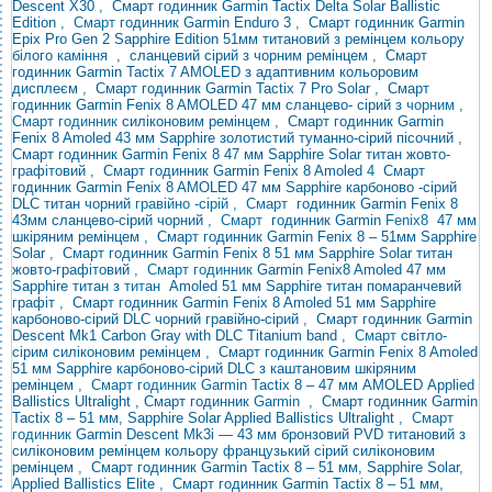
Descent X30
,
Смарт годинник Garmin Tactix Delta Solar Ballistic
Edition
, Смарт
годинник
Garmin Enduro 3
,
Смарт
годинник Garmin
Epix Pro Gen 2 Sapphire Edition 51мм титановий з ремінцем кольору
білого
каміння
,
сланцевий сірий з чорним ремінцем
,
Смарт
годинник Garmin Tactix 7 AMOLED з адаптивним кольоровим
дисплеєм
,
Смарт годинник Garmin Tactix 7 Pro Solar
,
Смарт
годинник Garmin Fenix ​​8 AMOLED 47 мм сланцево-
сірий з
чорним ,
Смарт годинник
силіконовим ремінцем
,
Смарт годинник Garmin
Fenix ​​8 Amoled 43 мм Sapphire золотистий туманно-сірий пісочний
,
Смарт годинник Garmin Fenix ​​8 47 мм Sapphire Solar титан жовто-
графітовий
,
Смарт годинник Garmin Fenix ​​8 Amoled
4
Смарт
годинник Garmin Fenix ​​8 AMOLED 47 мм Sapphire карбоново
-сірий
DLC титан чорний
гравійно -сірій ,
Смарт
годинник Garmin Fenix ​​8
43мм сланцево-сірий чорний
,
Смарт
годинник
Garmin
Fenix ​​8
47 мм
шкіряним ремінцем
,
Смарт годинник Garmin Fenix ​​8 – 51мм Sapphire
Solar
,
Смарт годинник Garmin Fenix ​​8 51 мм Sapphire Solar титан
жовто-графітовий
, Смарт годинник
Garmin Fenix
​​8 Amoled 47 мм
Sapphire титан з
титан
Amoled 51 мм Sapphire титан помаранчевий
графіт
,
Смарт годинник Garmin Fenix ​​8 Amoled 51 мм Sapphire
карбоново-сірий DLC чорний гравійно-сірий
,
Смарт годинник Garmin
Descent Mk1 Carbon Gray with DLC Titanium band
, Смарт
світло-
сірим силіконовим ремінцем
,
Смарт годинник Garmin Fenix ​​8 Amoled
51 мм Sapphire карбоново-сірий DLC з каштановим шкіряним
ремінцем
, Смарт годинник Garmin
Tactix 8 – 47 мм AMOLED
Applied
Ballistics Ultralight , Смарт годинник
Garmin
,
Смарт годинник Garmin
Tactix 8 – 51 мм, Sapphire Solar Applied Ballistics Ultralight
,
Смарт
годинник
Garmin Descent Mk3i — 43 мм
бронзовий PVD титановий з
силіконовим ремінцем кольору французький сірий
силіконовим
ремінцем
,
Смарт годинник Garmin Tactix 8 – 51 мм, Sapphire Solar,
Applied Ballistics Elite
,
Смарт годинник Garmin Tactix 8 – 51 мм,