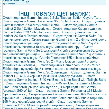
так
дисплея:
Інші товари цієї марки:
Смарт годинник Garmin Instinct 2 Solar Tactical Edition Coyote Tan
,
Смарт годинник Garmin Forerunner 955, Solar, Black
,
Смарт годинник
Garmin Instinct 2 Solar туманний сірий
,
Смарт годинник Garmin
Instinct 2 Surf Edition Mavericks
,
Смарт годинник
Смарт годинник
Garmin Instinct 2X Solar Tactical койот
,
Смарт годинник Garmin
Instinct 2X Solar Tactical чорний
,
Смарт годинник Garmin Swim
2 з
чорним ремінцем ,
Смарт годинник Garmin Swim 2 з білим ремінцем ,
Смарт
годинник
ремінцем
,
Смарт годинник Garmin Venu Sq 2 з
алюмінієвим безелем та ремінцем м'ятного кольору
,
Смарт
годинник Garmin Venu Sq 2 сланцевий сірий з алюмінієвим безелем
та силіконовим ремінцем
, Смарт годинник
Garmin Venu
Sq 2 білий з
алюмінієвим
безмінцем
Garmin Forerunner 165 світло-сірий/білий
,
Смарт годинник Garmin Venu Sq 2 - Music Edition чорний з сірим
алюмінієвим безелем
,
Смарт годинник Garmin Venu Sq 2 - Music
Edition французький сірий кремове золото з силіконовим ремінцем
,
Смарт годинник Garmin Venu Sq 2 ремінцем
,
Смарт годинник Garmin
Instinct E – 40 мм чорний з ремінцем кольору вугілля
,
Смарт
годинник Garmin Instinct E 40 мм Electric Lime
Bezel with Twilight
Band
,
Смарт годинник Garmin Instinct E – 45 мм
Electric Lime з Electric
Lime Band
ремінцем кольору вугілля
,
Смарт годинник Garmin
Approach S60 White
,
Смарт годинник Garmin Forerunner 165 Music
бірюзовий/аква
,
Смарт годинник Garmin Forerunner 165 Music світло-
сірий/білий
,
Смарт годинник Garmin Forerunner
165 Music
годинник
165 Music чорний/сланцевий сірий
,
Смарт годинник Garmin
Forerunner® 165 Music чорний/сланцевий сірий
,
Смарт годинник
Garmin Approach S4
, Смарт годинник
Garmin vivomove
Style світло-