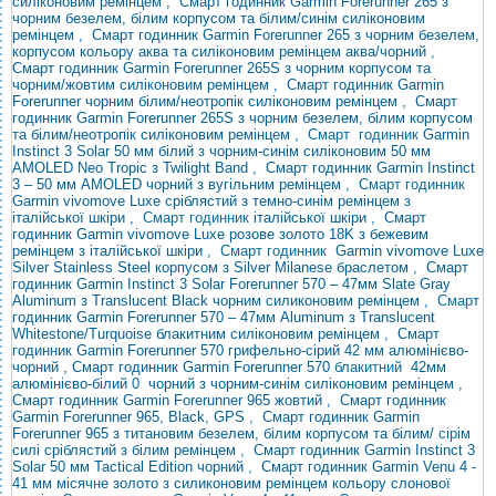
силіконовим ремінцем
,
Смарт годинник Garmin Forerunner 265 з
чорним безелем, білим корпусом та білим/синім силіконовим
ремінцем
,
Смарт годинник Garmin Forerunner 265 з чорним безелем,
корпусом кольору аква та силіконовим ремінцем аква/чорний
,
Смарт годинник Garmin Forerunner 265S з чорним корпусом та
чорним/жовтим силіконовим ремінцем
,
Смарт годинник Garmin
Forerunner чорним білим/неотропік силіконовим ремінцем
,
Смарт
годинник Garmin Forerunner 265S з чорним безелем, білим корпусом
та білим/неотропік силіконовим ремінцем
,
Смарт годинник
Garmin
Instinct 3 Solar 50 мм білий з чорним-синім силіконовим
50 мм
AMOLED Neo Tropic з Twilight Band
,
Смарт годинник Garmin Instinct
3 – 50 мм AMOLED чорний з вугільним ремінцем
, Смарт годинник
Garmin
vivomove Luxe сріблястий з темно-синім ремінцем з
італійської шкіри
, Смарт годинник
італійської шкіри
,
Смарт
годинник Garmin vivomove Luxe розове золото 18K з бежевим
ремінцем з італійської шкіри
, Смарт
годинник
Garmin vivomove Luxe
Silver Stainless Steel корпусом з Silver Milanese браслетом
,
Смарт
годинник Garmin
Instinct 3 Solar
Forerunner 570 – 47мм
Slate Gray
Aluminum з Translucent Black чорним силиконовим ремінцем
,
Смарт
годинник Garmin Forerunner 570 – 47мм Aluminum з Translucent
Whitestone/Turquoise блакитним силіконовим ремінцем
,
Смарт
годинник Garmin Forerunner 570 грифельно-сірий 42 мм алюмінієво-
чорний , Смарт годинник Garmin Forerunner 570
блакитний
42мм
алюмінієво-білий
0
чорний з чорним-синім силіконовим ремінцем
,
Смарт годинник Garmin Forerunner 965 жовтий
,
Смарт годинник
Garmin Forerunner 965, Black, GPS
,
Смарт годинник Garmin
Forerunner 965 з титановим безелем, білим корпусом та білим/
сірім
силі сріблястий з білим ремінцем
,
Смарт годинник Garmin Instinct 3
Solar 50 мм Tactical Edition чорний
,
Смарт годинник Garmin Venu 4 -
41 мм місячне золото з силиконовим ремінцем кольору слонової