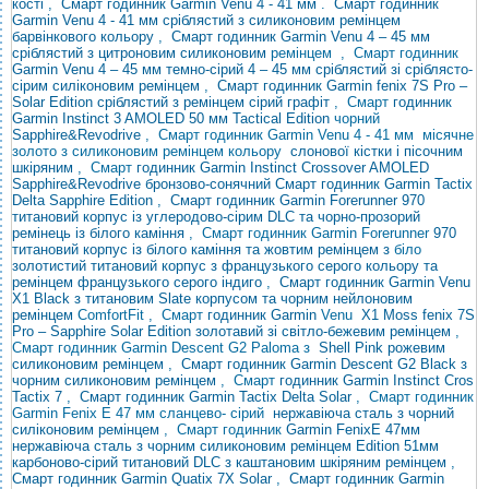
кості
,
Смарт годинник Garmin Venu 4 - 41 мм
.
Смарт годинник
Garmin Venu 4 - 41 мм сріблястий з силиконовим ремінцем
барвінкового кольору
,
Смарт годинник Garmin Venu 4 – 45 мм
сріблястий з цитроновим силиконовим
ремінцем
, Смарт годинник
Garmin Venu
4 – 45 мм темно-сірий
4 – 45 мм сріблястий зі сріблясто-
сірим силіконовим ремінцем
,
Смарт годинник Garmin fenix 7S Pro –
Solar Edition сріблястий з ремінцем сірий графіт
, Смарт
годинник
Garmin
Instinct 3 AMOLED 50 мм Tactical Edition
чорний
Sapphire&Revodrive
, Смарт годинник Garmin Venu 4 - 41
мм місячне
золото з силиконовим ремінцем
кольору
слонової кістки і пісочним
шкіряним
, Смарт
годинник Garmin
Instinct Crossover AMOLED
Sapphire&Revodrive бронзово-сонячний
Смарт годинник Garmin Tactix
Delta Sapphire Edition
,
Смарт годинник Garmin Forerunner 970
титановий корпус із углеродово-сірим DLC та чорно-прозорий
ремінець із білого каміння
, Смарт годинник Garmin Forerunner
970
титановий корпус із білого каміння та жовтим ремінцем з
біло
золотистий титановий корпус з французького серого кольору та
ремінцем французького серого індиго
,
Смарт годинник Garmin Venu
X1 Black з титановим Slate корпусом та чорним нейлоновим
ремінцем
ComfortFit , Смарт
годинник Garmin
Venu
X1 Moss
fenix 7S
Pro – Sapphire Solar Edition золотавий зі світло-бежевим ремінцем
,
Смарт годинник Garmin Descent G2 Paloma
з
Shell Pink рожевим
силиконовим ремінцем
,
Смарт годинник Garmin Descent G2 Black з
чорним силиконовим ремінцем
, Смарт
годинник Garmin
Instinct Cros
Tactix 7
,
Смарт годинник Garmin Tactix Delta Solar
, Смарт годинник
Garmin Fenix ​​E 47 мм сланцево-
сірий
нержавіюча сталь з чорний
силіконовим ремінцем
, Смарт годинник
Garmin Fenix
​​E 47мм
нержавіюча сталь з чорним силиконовим ремінцем
Edition 51мм
карбоново-сірий титановий DLC з каштановим шкіряним ремінцем
,
Смарт годинник Garmin Quatix 7X Solar
,
Смарт годинник Garmin