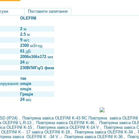
гуки
Поставити запитання
OLEFINI
2
м
2.5
м
9
м/с
2300
м3/год
61
дБ
2006х166х172
мм
24
кг
230В/50Гц/1 фаза
так
керування:
опція
опція
Греція
24
міс
 SD (IP24)
,
Повітряна завіса OLEFINI K-43 RC
Повітряна
завіса OLEFINI
са OLEFINI L,R-13
,
Повітряна завіса OLEFINI K-46
,
Повітряна завіса OL
віса OLEFINI K-15
,
Повітряна завіса OLEFINI K-14 V
,
Повітряна завіса 
а OLEFINI K
-
17 завіса OLEFINI K-18
,
Повітряна завіса OLEFINI K-34
,
ітряна
завіса
OLEFINI
K
-34 V
,-
Повітряна завіса OLEFINI K-36
,
Повіт