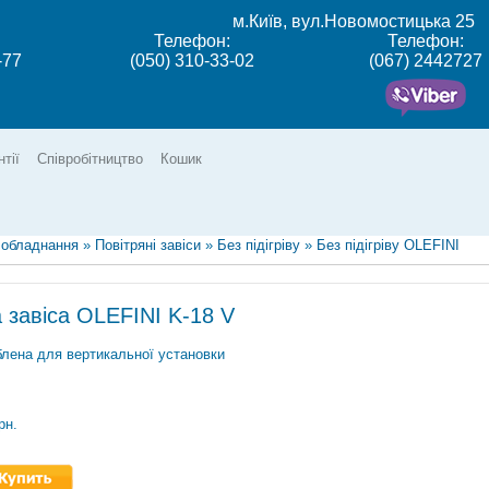
м.Київ, вул.Новомостицька 25
Телефон:
Телефон:
-77
(050) 310-33-02
(067) 2442727
нтії
Співробітництво
Кошик
 обладнання
»
Повітряні завіси
»
Без підігріву
»
Без підігріву OLEFINI
 завіса OLEFINI K-18 V
лена для вертикальної установки
рн.