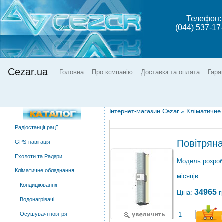
Телефон:
(044) 537-17
Cezar.ua
Головна
Про компанію
Доставка та оплата
Гара
Інтернет-магазин Cezar
»
Кліматичне
Радіостанції рації
Повітряна
GPS-навігація
Ехолоти та Радари
Модель розроб
Кліматичне обладнання
місяців
Кондиціювання
34965
Ціна:
г
Водонагрівачі
Осушувачі повітря