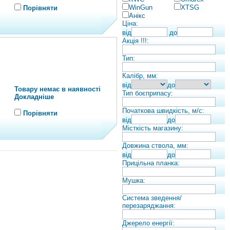
WinGun
XTSG
Порівняти
Анікс
Ціна:
від
до
Акція !!!:
Тип:
Калібр, мм:
від
до
Товару немає в наявності
Тип боєприпасу:
Докладніше
Початкова швидкість, м/с:
Порівняти
від
до
Місткість магазину:
Довжина ствола, мм:
від
до
Прицільна планка:
Мушка:
Система зведення/
перезаряджання:
Джерело енергії: