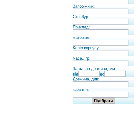
Запобіжник:
Стовбур:
Приклад:
матеріал:
Колір корпусу:
маса,, гр:
Загальна довжина, мм:
від
до
Довжина, див:
гарантія: