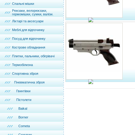
Спальні мішки
Рюкзаки, велорюкзаки,
гермомішки, сумки, валізи.
Ліхтарі та аксесуари
Меблі для відпочинку
Посуд для відпочинку
Кострове обладнання
Плитки, пальники, обігрівачі
Термобілизна
Спортивна зброя
Пневматична зброя
Гвинтівки
Пістолети
Baikal
Borner
Cometa
Crosman