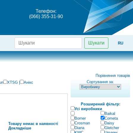
Телефон:
(066) 355-31-90
Шукати
RU
Порівняння товарів
Сортування за:
un
XTSG
|
Анікс
Розширений фільтр:
Усі виробники
Baikal
Borner
Cometa
Crosman
Daisy
Товару немає в наявності
Diana
Gletcher
Докладніше
KWC
Umarex