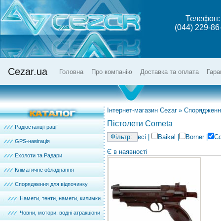
Телефон:
(044) 229-86
Cezar.ua
Головна
Про компанію
Доставка та оплата
Гара
Інтернет-магазин Cezar
»
Спорядженн
Пістолети Cometa
Радіостанції рації
всі
|
Baikal
|
Borner
|
C
GPS-навігація
Є в наявності
Ехолоти та Радари
Кліматичне обладнання
Спорядження для відпочинку
Намети, тенти, намети, килимки
Човни, мотори, водні атракціони