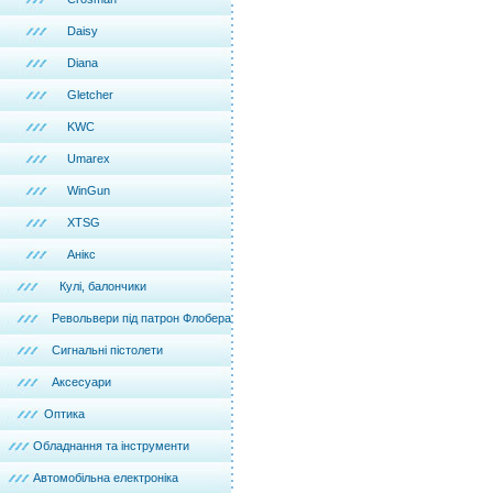
Daisy
Diana
Gletcher
KWC
Umarex
WinGun
XTSG
Анікс
Кулі, балончики
Револьвери під патрон Флобера
Сигнальні пістолети
Аксесуари
Оптика
Обладнання та інструменти
Автомобільна електроніка