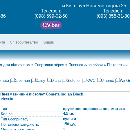
м.Київ, вул.Новомостицька 25
Телефон:
Телефон:
-86
(098) 599-02-60
(093) 355-31-30
нтії
Співробітництво
Кошик
я для відпочинку
»
Спортивна зброя
»
Пневматична зброя
»
Пістолети
»
ometa
|
Crosman
|
Daisy
|
Diana
|
Gletcher
|
KWC
|
Umarex
|
WinG
Пневматичний пістолет Cometa Indian Black
місяців
Тип:
пружинно-поршнева пневматика
4.5
Калібр:
мм
кульки
Тип боєприпасу:
150
Початкова швидкість:
м/с
1
Місткість магазину: