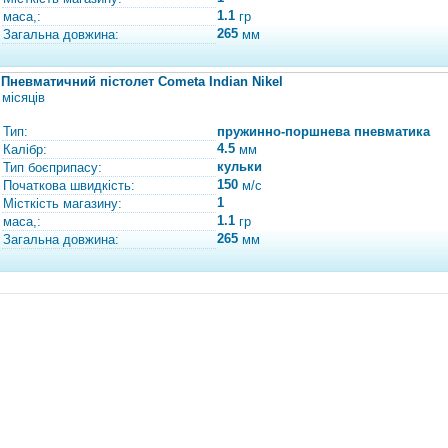
1.1
маса,:
гр
265
Загальна довжина:
мм
Пневматичний пістолет Cometa Indian Nikel
місяців
Тип:
пружинно-поршнева пневматика
4.5
Калібр:
мм
кульки
Тип боєприпасу:
150
Початкова швидкість:
м/с
1
Місткість магазину:
1.1
маса,:
гр
265
Загальна довжина:
мм