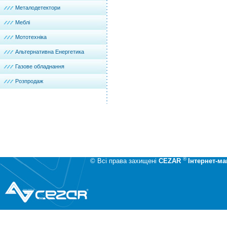
Металодетектори
Меблі
Мототехніка
Альтернативна Енергетика
Газове обладнання
Розпродаж
®
© Всі права захищені
CEZAR
Інтернет-ма