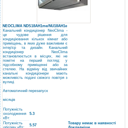
NEOCLIMA NDS18AH1me/NU18AH1e
Канальний кондиціонер NeoClima -
це чудове рішення для
кондиціювання кількох кімнат або
приміщень, в яких дуже важливим є
інтер'єр та дизайн. Канальний
кондиціонер NeoClima
встановлюється в місцях, які не
помітні на перший погляд: у
підсобному приміщенні або за
стелею. На відміну від звичайних
канальні кондиціонери мають
можливість подачі свіжого повітря з
вулиці.
Автоматичний перезапуск
місяців
Потужність
охолодження
5.3
кВт:
Потужність
Товару немає в наявності
5.57
обігріву кВт:
Докладніше