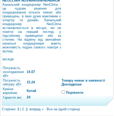
NEOCLIMA NDS48AH3he/NU48AH3e
Канальний кондиціонер NeoClima -
це чудове рішення для
кондиціювання кількох кімнат або
приміщень, в яких дуже важливим є
інтер'єр та дизайн. Канальний
кондиціонер NeoClima
встановлюється в місцях, які не
помітні на перший погляд: у
підсобному приміщенні або за
стелею. На відміну від звичайних
канальні кондиціонери мають
можливість подачі свіжого повітря з
вулиці.
місяців
Потужність
охолодження
14.07
кВт:
Потужність
Товару немає в наявності
15.24
обігріву кВт:
Докладніше
Країна
Китай
Порівняти
виробник:
24
Гарантія міс:
Сторінки:
1
|
2
||
вперед »
Все на одній сторінці