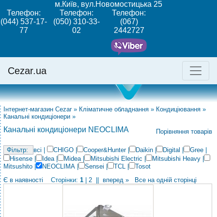
м.Київ, вул.Новомостицька 25
Телефон:
Телефон:
Телефон:
(044) 537-17-
(050) 310-33-
(067)
77
02
2442727
Cezar.ua
Інтернет-магазин Cezar
»
Кліматичне обладнання
»
Кондиціювання
»
Канальні кондиціонери
»
Канальні кондиціонери NEOCLIMA
Порівняння товарів
всі
|
CHIGO
|
Cooper&Hunter
|
Daikin
|
Digital
|
Gree
|
Hisense
|
Idea
|
Midea
|
Mitsubishi Electric
|
Mitsubishi Heavy
|
Mitsushito
|
NEOCLIMA
|
Sensei
|
TCL
|
Tosot
Є в наявності
Сторінки:
1
|
2
||
вперед »
Все на одній сторінці