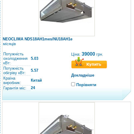
NEOCLIMA NDS18AH1mes/NU18AH1e
місяців
39000
Потужність
Ціна:
грн.
охолодження
5.03
кВт:
Потужність
5.57
обігріву кВт:
Докладніше
Країна
Китай
виробник:
Порівняти
24
Гарантія міс: