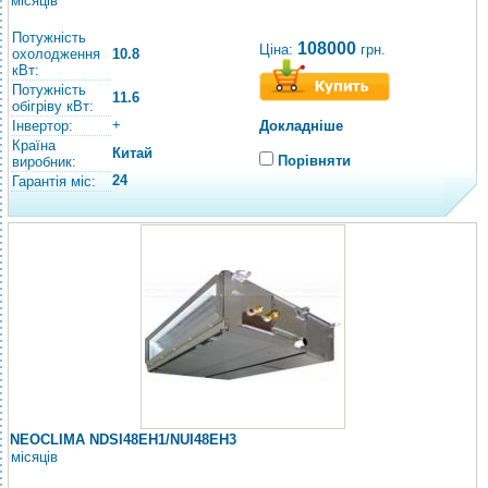
місяців
Потужність
108000
Ціна:
грн.
охолодження
10.8
кВт:
Потужність
11.6
обігріву кВт:
+
Інвертор:
Докладніше
Країна
Китай
Порівняти
виробник:
24
Гарантія міс:
NEOCLIMA NDSI48EH1/NUI48EH3
місяців