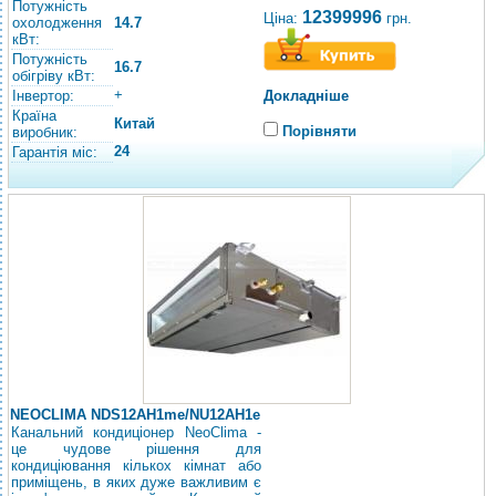
Потужність
12399996
Ціна:
грн.
охолодження
14.7
кВт:
Потужність
16.7
обігріву кВт:
+
Інвертор:
Докладніше
Країна
Китай
Порівняти
виробник:
24
Гарантія міс:
NEOCLIMA NDS12AH1me/NU12AH1e
Канальний кондиціонер NeoClima -
це чудове рішення для
кондиціювання кількох кімнат або
приміщень, в яких дуже важливим є