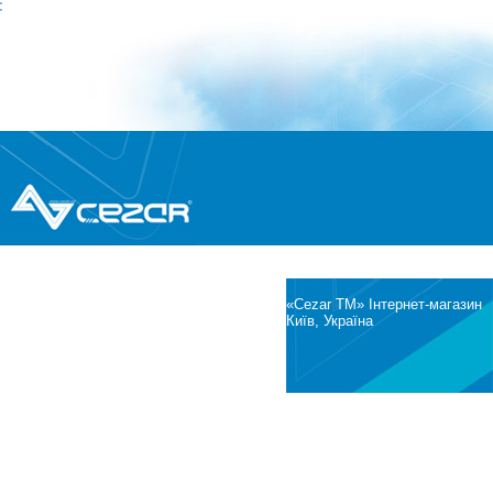
®
© Всі права захищені
CEZAR
Інтернет-магазин побутової техніки та
електроніки
«Cezar TM» Інтернет-магазин
Київ, Україна