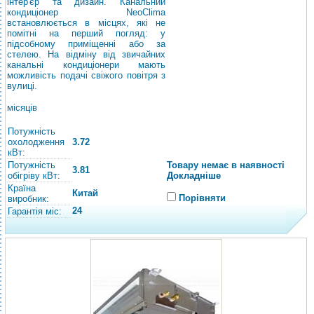
інтер'єр та дизайн. Канальний
кондиціонер NeoClima
встановлюється в місцях, які не
помітні на перший погляд: у
підсобному приміщенні або за
стелею. На відміну від звичайних
канальні кондиціонери мають
можливість подачі свіжого повітря з
вулиці.
місяців
Потужність
охолодження
3.72
кВт:
Потужність
Товару немає в наявності
3.81
обігріву кВт:
Докладніше
Країна
Китай
Порівняти
виробник:
24
Гарантія міс: