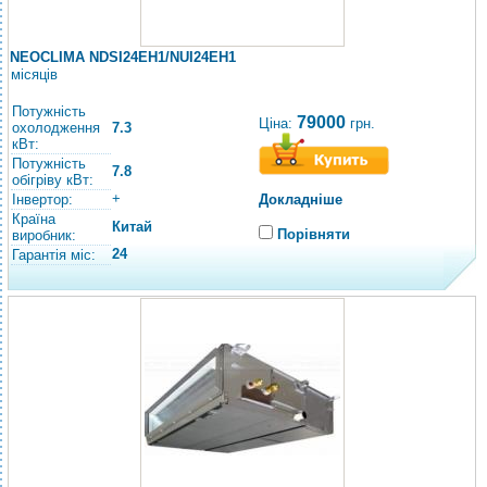
NEOCLIMA NDSI24EH1/NUI24EH1
місяців
Потужність
79000
Ціна:
грн.
охолодження
7.3
кВт:
Потужність
7.8
обігріву кВт:
+
Інвертор:
Докладніше
Країна
Китай
Порівняти
виробник:
24
Гарантія міс: