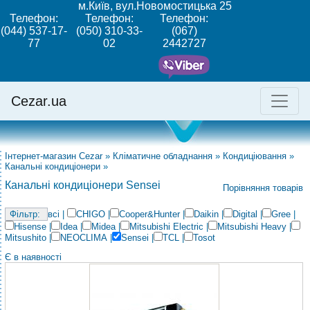
м.Київ, вул.Новомостицька 25
Телефон:
Телефон:
Телефон:
(044) 537-17-
(050) 310-33-
(067)
77
02
2442727
Cezar.ua
Інтернет-магазин Cezar
»
Кліматичне обладнання
»
Кондиціювання
»
Канальні кондиціонери
»
Канальні кондиціонери Sensei
Порівняння товарів
всі
|
CHIGO
|
Cooper&Hunter
|
Daikin
|
Digital
|
Gree
|
Hisense
|
Idea
|
Midea
|
Mitsubishi Electric
|
Mitsubishi Heavy
|
Mitsushito
|
NEOCLIMA
|
Sensei
|
TCL
|
Tosot
Є в наявності