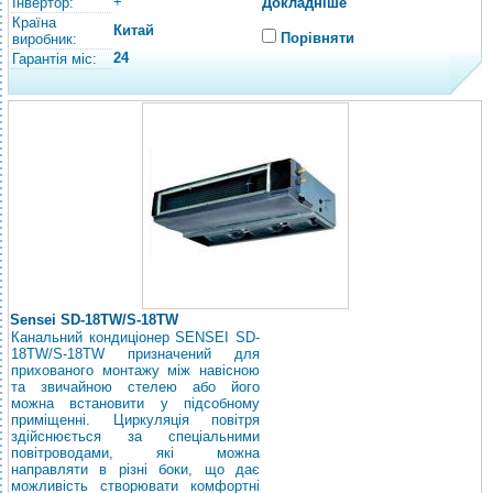
+
Інвертор:
Докладніше
Країна
Китай
Порівняти
виробник:
24
Гарантія міс:
Sensei SD-18TW/S-18TW
Канальний кондиціонер SENSEI SD-
18TW/S-18TW призначений для
прихованого монтажу між навісною
та звичайною стелею або його
можна встановити у підсобному
приміщенні. Циркуляція повітря
здійснюється за спеціальними
повітроводами, які можна
направляти в різні боки, що дає
можливість створювати комфортні