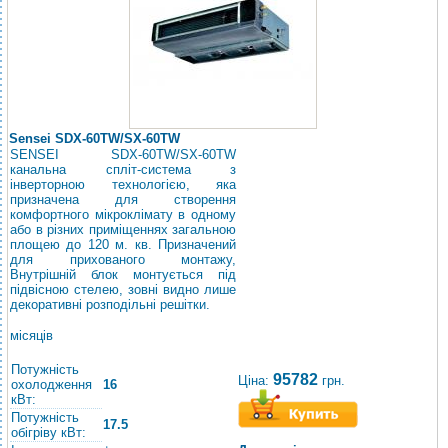
Sensei SDX-60TW/SХ-60TW
SENSEI SDХ-60TW/SХ-60TW
канальна спліт-система з
інверторною технологією, яка
призначена для створення
комфортного мікроклімату в одному
або в різних приміщеннях загальною
площею до 120 м. кв. Призначений
для прихованого монтажу,
Внутрішній блок монтується під
підвісною стелею, зовні видно лише
декоративні розподільні решітки.
місяців
Потужність
95782
Ціна:
грн.
охолодження
16
кВт:
Потужність
17.5
обігріву кВт: