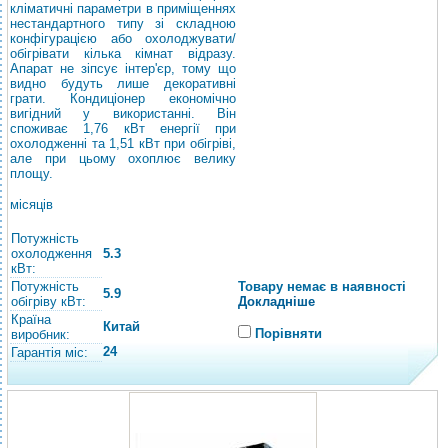
кліматичні параметри в приміщеннях
нестандартного типу зі складною
конфігурацією або охолоджувати/
обігрівати кілька кімнат відразу.
Апарат не зіпсує інтер'єр, тому що
видно будуть лише декоративні
грати. Кондиціонер економічно
вигідний у використанні. Він
споживає 1,76 кВт енергії при
охолодженні та 1,51 кВт при обігріві,
але при цьому охоплює велику
площу.
місяців
Потужність
охолодження
5.3
кВт:
Потужність
Товару немає в наявності
5.9
обігріву кВт:
Докладніше
Країна
Китай
Порівняти
виробник:
24
Гарантія міс: