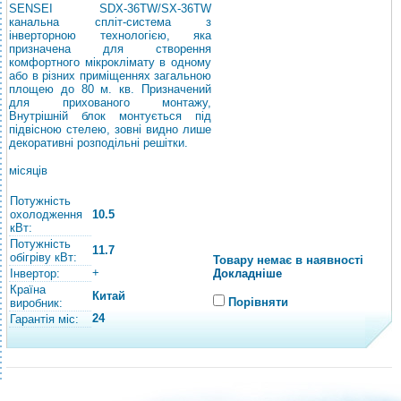
SENSEI SDХ-36TW/SХ-36TW
канальна спліт-система з
інверторною технологією, яка
призначена для створення
комфортного мікроклімату в одному
або в різних приміщеннях загальною
площею до 80 м. кв. Призначений
для прихованого монтажу,
Внутрішній блок монтується під
підвісною стелею, зовні видно лише
декоративні розподільні решітки.
місяців
Потужність
охолодження
10.5
кВт:
Потужність
11.7
обігріву кВт:
Товару немає в наявності
+
Інвертор:
Докладніше
Країна
Китай
Порівняти
виробник:
24
Гарантія міс: