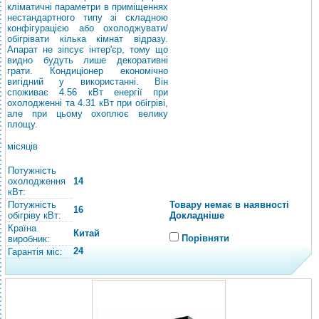
кліматичні параметри в приміщеннях
нестандартного типу зі складною
конфігурацією або охолоджувати/
обігрівати кілька кімнат відразу.
Апарат не зіпсує інтер'єр, тому що
видно будуть лише декоративні
грати. Кондиціонер економічно
вигідний у використанні. Він
споживає 4.56 кВт енергії при
охолодженні та 4.31 кВт при обігріві,
але при цьому охоплює велику
площу.
місяців
Потужність
охолодження
14
кВт:
Потужність
Товару немає в наявності
16
обігріву кВт:
Докладніше
Країна
Китай
Порівняти
виробник:
24
Гарантія міс: