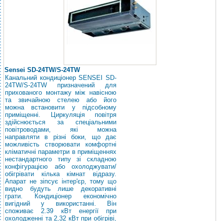
Sensei SD-24TW/S-24TW
Канальний кондиціонер SENSEI SD-
24TW/S-24TW призначений для
прихованого монтажу між навісною
та звичайною стелею або його
можна встановити у підсобному
приміщенні. Циркуляція повітря
здійснюється за спеціальними
повітроводами, які можна
направляти в різні боки, що дає
можливість створювати комфортні
кліматичні параметри в приміщеннях
нестандартного типу зі складною
конфігурацією або охолоджувати/
обігрівати кілька кімнат відразу.
Апарат не зіпсує інтер'єр, тому що
видно будуть лише декоративні
грати. Кондиціонер економічно
вигідний у використанні. Він
споживає 2.39 кВт енергії при
охолодженні та 2,32 кВт при обігріві,