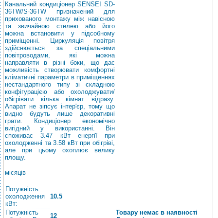
Канальний кондиціонер SENSEI SD-
36TW/S-36TW призначений для
прихованого монтажу між навісною
та звичайною стелею або його
можна встановити у підсобному
приміщенні. Циркуляція повітря
здійснюється за спеціальними
повітроводами, які можна
направляти в різні боки, що дає
можливість створювати комфортні
кліматичні параметри в приміщеннях
нестандартного типу зі складною
конфігурацією або охолоджувати/
обігрівати кілька кімнат відразу.
Апарат не зіпсує інтер'єр, тому що
видно будуть лише декоративні
грати. Кондиціонер економічно
вигідний у використанні. Він
споживає 3.47 кВт енергії при
охолодженні та 3.58 кВт при обігріві,
але при цьому охоплює велику
площу.
місяців
Потужність
охолодження
10.5
кВт:
Потужність
Товару немає в наявності
12