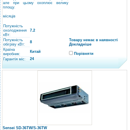
але при цьому охоплює велику
площу.
місяців
Потужність
охолодження
7.2
кВт:
Потужність
Товару немає в наявності
8
обігріву кВт:
Докладніше
Країна
Китай
Порівняти
виробник:
24
Гарантія міс:
Sensei SD-36TW/S-36TW