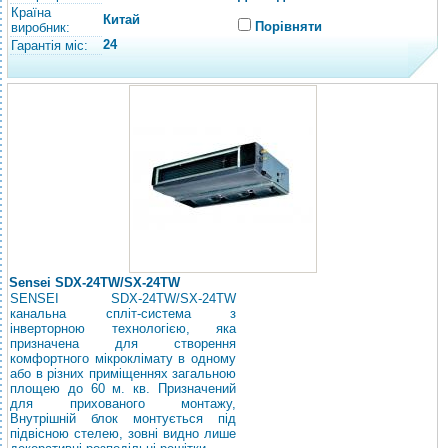
Країна
Китай
Порівняти
виробник:
24
Гарантія міс:
Sensei SDХ-24TW/SХ-24TW
SENSEI SDХ-24TW/SХ-24TW
канальна спліт-система з
інверторною технологією, яка
призначена для створення
комфортного мікроклімату в одному
або в різних приміщеннях загальною
площею до 60 м. кв. Призначений
для прихованого монтажу,
Внутрішній блок монтується під
підвісною стелею, зовні видно лише