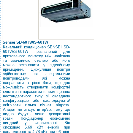
Sensei SD-60TW/S-60TW
Канальний кондиціонер SENSEI SD-
60TW/S-60TW призначений для
прихованого монтажу між навісною
та звичайною стелею або його
можна встановити у підсобному
приміщенні. Циркуляція повітря
здійснюється за спеціальними
повітроводами, які можна
направляти в різні боки, що дає
можливість створювати комфортні
кліматичні параметри в приміщеннях
нестандартного типу зі складною
конфігурацією або охолоджувати/
обігрівати кілька кімнат відразу.
Апарат не зіпсує інтер'єр, тому що
видно будуть лише декоративні
грати. Кондиціонер економічно
вигідний у використанні. Він
споживає 5.69 кВт енергії при
охолодженні та 4.78 кВт при обігріві,