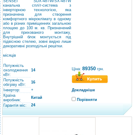
SENSEI SDХ-48TW/SХ-48TW
канальна спліт-система з
інверторною технологією, яка
призначена для створення
комфортного мікроклімату в одному
або в різних приміщеннях загальною
площею до 100 м. кв. Призначений
для прихованого монтажу,
Внутрішній блок монтується під
підвісною стелею, зовні видно лише
декоративні розподільні решітки.
місяців
Потужність
89350
Ціна:
грн.
охолодження
14
кВт:
Потужність
16
обігріву кВт:
+
Інвертор:
Докладніше
Країна
Китай
Порівняти
виробник:
24
Гарантія міс: