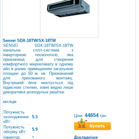
Sensei SDХ-18TW/SХ-18TW
SENSEI SDХ-18TW/SХ-18TW
канальна спліт-система з
інверторною технологією, яка
призначена для створення
комфортного мікроклімату в одному
або в різних приміщеннях загальною
площею до 50 м. кв. Призначений
для прихованого монтажу,
Внутрішній блок монтується під
підвісною стелею, зовні видно лише
декоративні розподільні решітки.
місяців
Потужність
44654
Ціна:
грн.
охолодження
5.3
кВт:
Потужність
5.9
обігріву кВт:
+
Інвертор:
Докладніше