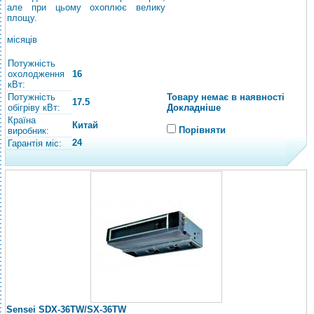
але при цьому охоплює велику
площу.
місяців
Потужність
охолодження
16
кВт:
Потужність
Товару немає в наявності
17.5
обігріву кВт:
Докладніше
Країна
Китай
Порівняти
виробник:
24
Гарантія міс:
Sensei SDХ-36TW/SХ-36TW