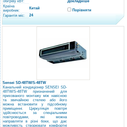
обігріву кВт:
Докладніше
Країна
Китай
Порівняти
виробник:
24
Гарантія міс:
Sensei SD-48TW/S-48TW
Канальний кондиціонер SENSEI SD-
48TW/S-48TW призначений для
прихованого монтажу між навісною
та звичайною стелею або його
можна встановити у підсобному
приміщенні. Циркуляція повітря
здійснюється за спеціальними
повітроводами, які можна
направляти в різні боки, що дає
можливість створювати комфортні