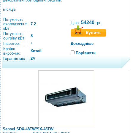
декоративні розподільні решітки.
місяців
Потужність
54240
Ціна:
грн.
охолодження
7.2
кВт:
Потужність
8
обігріву кВт:
+
Інвертор:
Докладніше
Країна
Китай
Порівняти
виробник:
24
Гарантія міс:
Sensei SDX-48TW/SХ-48TW