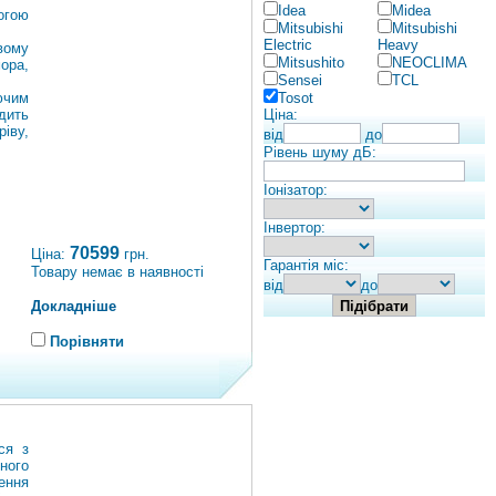
Idea
Midea
огою
Mitsubishi
Mitsubishi
Electric
Heavy
вому
Mitsushito
NEOCLIMA
ора,
Sensei
TCL
ючим
Tosot
дить
Ціна:
іву,
від
до
Рівень шуму дБ:
Іонізатор:
Інвертор:
70599
Ціна:
грн.
Гарантія міс:
Товару немає в наявності
від
до
Докладніше
Порівняти
ся з
ного
ення