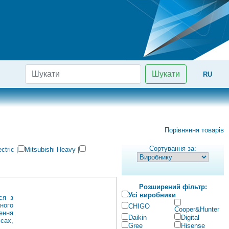
Шукати
RU
Порівняння товарів
Сортування за:
ctric
|
Mitsubishi Heavy
|
Розширений фільтр:
Усі виробники
ся з
ного
CHIGO
Cooper&Hunter
ення
Daikin
Digital
сах,
Gree
Hisense