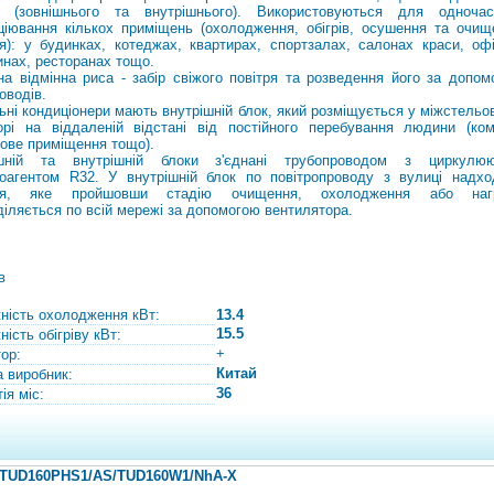
в (зовнішнього та внутрішнього). Використовуються для одночас
ціювання кількох приміщень (охолодження, обігрів, осушення та очищ
ря): у будинках, котеджах, квартирах, спортзалах, салонах краси, офі
инах, ресторанах тощо.
на відмінна риса - забір свіжого повітря та розведення його за допом
оводів.
ьні кондиціонери мають внутрішній блок, який розміщується у міжстельо
орі на віддаленій відстані від постійного перебування людини (ком
ове приміщення тощо).
ішній та внутрішній блоки з'єднані трубопроводом з циркулю
оагентом R32. У внутрішній блок по повітропроводу з вулиці надхо
тря, яке пройшовши стадію очищення, охолодження або нагр
діляється по всій мережі за допомогою вентилятора.
в
ність охолодження кВт:
13.4
15.5
ість обігріву кВт:
+
тор:
Китай
а виробник:
36
ія міс:
 TUD160PHS1/AS/TUD160W1/NhA-X