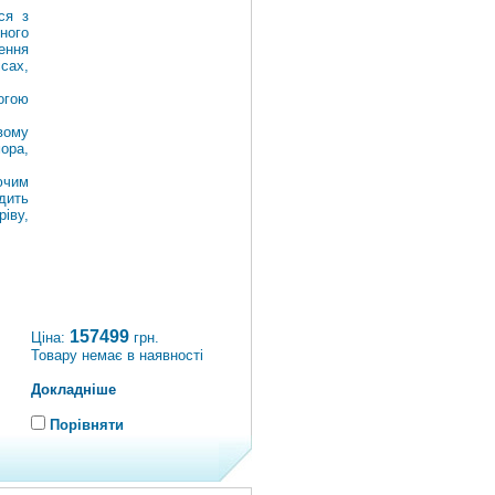
ся з
ного
ення
сах,
огою
вому
ора,
ючим
дить
іву,
157499
Ціна:
грн.
Товару немає в наявності
Докладніше
Порівняти