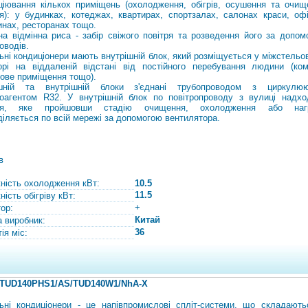
ціювання кількох приміщень (охолодження, обігрів, осушення та очищ
ря): у будинках, котеджах, квартирах, спортзалах, салонах краси, офі
инах, ресторанах тощо.
на відмінна риса - забір свіжого повітря та розведення його за допом
оводів.
ьні кондиціонери мають внутрішній блок, який розміщується у міжстельо
орі на віддаленій відстані від постійного перебування людини (ком
ове приміщення тощо).
ішній та внутрішній блоки з'єднані трубопроводом з циркулю
оагентом R32. У внутрішній блок по повітропроводу з вулиці надхо
тря, яке пройшовши стадію очищення, охолодження або нагр
діляється по всій мережі за допомогою вентилятора.
в
ність охолодження кВт:
10.5
11.5
ість обігріву кВт:
+
тор:
Китай
а виробник:
36
ія міс:
 TUD140PHS1/AS/TUD140W1/NhA-X
ьні кондиціонери - це напівпромислові спліт-системи, що складають