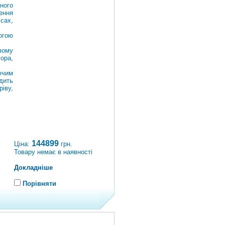
ного
ення
сах,
огою
вому
ора,
ючим
дить
іву,
144899
Ціна:
грн.
Товару немає в наявності
Докладніше
Порівняти