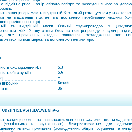
на відмінна риса - забір свіжого повітря та розведення його за допом
оводів.
ьні кондиціонери мають внутрішній блок, який розміщується у міжстельо
орі на віддаленій відстані від постійного перебування людини (ком
ове приміщення тощо).
ішній та внутрішній блоки з'єднані трубопроводом з циркулю
оагентом R32. У внутрішній блок по повітропроводу з вулиці надхо
тря, яке пройшовши стадію очищення, охолодження або нагр
діляється по всій мережі за допомогою вентилятора.
в
ність охолодження кВт:
5.3
5.6
ість обігріву кВт:
+
тор:
Китай
а виробник:
36
ія міс:
 TUD71PHS1/AS/TUD71W1/NhA-S
ьні кондиціонери - це напівпромислові спліт-системи, що складають
в (зовнішнього та внутрішнього). Використовуються для одночас
ціювання кількох приміщень (охолодження, обігрів, осушення та очищ