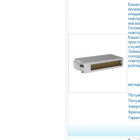
Канал
блокі
конди
повіт
магаз
Голов
повітр
Канал
прост
служб
Зовн
холод
пові
розпо
місяці
Потуж
Потужн
Інвер
Країн
Гарант