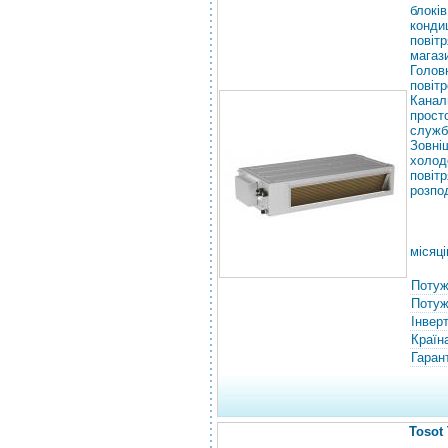
блокі
конди
повіт
магаз
Голов
повітр
Канал
прост
служб
Зовн
холод
пові
розпо
місяці
Потуж
Потужн
Інвер
Країн
Гарант
Tosot