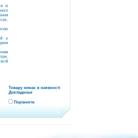
я із
ного
ення
сах,
огою
ай у
юдини
ючим
тря,
всій
Товару немає в наявності
Докладніше
Порівняти