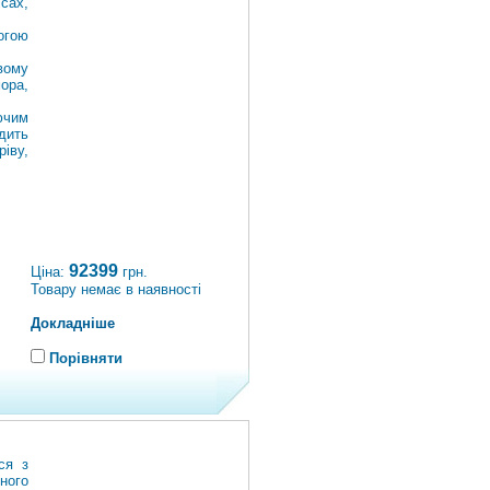
сах,
огою
вому
ора,
ючим
дить
іву,
92399
Ціна:
грн.
Товару немає в наявності
Докладніше
Порівняти
ся з
ного