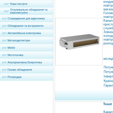
конди
Наші послуги
повіт
магаз
Опалювальне обладнання та
комплектуючі
Голов
повітр
Спорядження для відпочинку
Канал
прост
Обладнання та інструменти
служб
Зовн
Автомобільна електроніка
холод
пові
Металодетектори
розпо
Меблі
Мототехніка
місяці
Альтернативна Енергетика
Потуж
Газове обладнання
Потужн
Інвер
Розпродаж
Країн
Гарант
Tosot
Канал