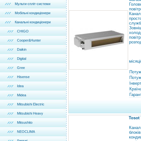
Мульти-спліт-системи
Голов
повітр
Мобільні кондиціонери
Канал
прост
Канальні кондиціонери
служб
Зовн
CHIGO
холод
пові
Cooper&Hunter
розпо
Daikin
Digital
місяці
Gree
Потуж
Hisense
Потужн
Інвер
Idea
Країн
Гарант
Midea
Mitsubishi Electric
Mitsubishi Heavy
Tosot
Mitsushito
Канал
NEOCLIMA
блокі
конди
Sensei