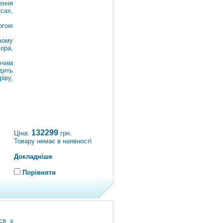
ення
сах,
огою
вому
ора,
ючим
дить
іву,
132299
Ціна:
грн.
Товару немає в наявності
Докладніше
Порівняти
ся з