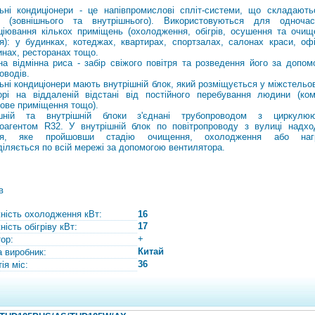
ьні кондиціонери - це напівпромислові спліт-системи, що складають
в (зовнішнього та внутрішнього). Використовуються для одночас
ціювання кількох приміщень (охолодження, обігрів, осушення та очищ
ря): у будинках, котеджах, квартирах, спортзалах, салонах краси, офі
инах, ресторанах тощо.
на відмінна риса - забір свіжого повітря та розведення його за допом
оводів.
ьні кондиціонери мають внутрішній блок, який розміщується у міжстельо
орі на віддаленій відстані від постійного перебування людини (ком
ове приміщення тощо).
ішній та внутрішній блоки з'єднані трубопроводом з циркулю
оагентом R32. У внутрішній блок по повітропроводу з вулиці надхо
тря, яке пройшовши стадію очищення, охолодження або нагр
діляється по всій мережі за допомогою вентилятора.
в
ність охолодження кВт:
16
17
ість обігріву кВт:
+
тор:
Китай
а виробник:
36
ія міс: