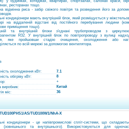
ря): у будинках, котеджах, квартирах, спортзалах, салонах краси, офі
инах, ресторанах тощо.
на відмінна риса - забір свіжого повітря та розведення його за допом
оводів.
ьні кондиціонери мають внутрішній блок, який розміщується у міжстельо
орі на віддаленій відстані від постійного перебування людини (ком
ове приміщення тощо).
ішній та внутрішній блоки з'єднані трубопроводом з циркулю
оагентом R32. У внутрішній блок по повітропроводу з вулиці надхо
тря, яке пройшовши стадію очищення, охолодження або нагр
діляється по всій мережі за допомогою вентилятора.
в
ність охолодження кВт:
7.1
8
ість обігріву кВт:
+
тор:
Китай
а виробник:
36
ія міс:
 TUD100PHS1/AS/TUD100W1/NhA-X
ьні кондиціонери - це напівпромислові спліт-системи, що складають
в (зовнішнього та внутрішнього). Використовуються для одночас