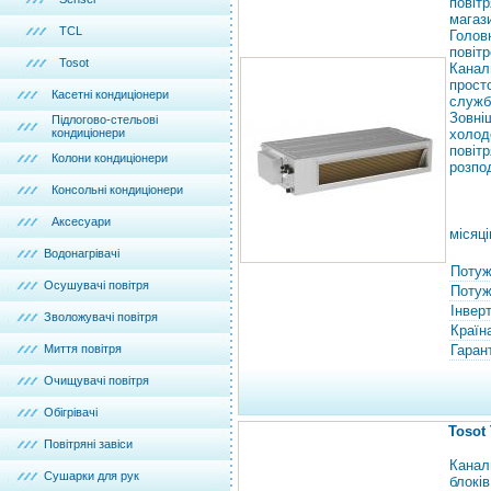
повіт
магаз
TCL
Голов
повітр
Tosot
Канал
прост
Касетні кондиціонери
служб
Зовн
Підлогово-стельові
кондиціонери
холод
пові
Колони кондиціонери
розпо
Консольні кондиціонери
Аксесуари
місяці
Водонагрівачі
Потуж
Осушувачі повітря
Потужн
Інвер
Зволожувачі повітря
Країн
Миття повітря
Гарант
Очищувачі повітря
Обігрівачі
Tosot
Повітряні завіси
Канал
Сушарки для рук
блокі