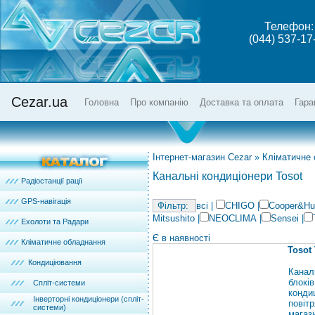
Телефон:
(044) 537-17
Cezar.ua
Головна
Про компанію
Доставка та оплата
Гара
Інтернет-магазин Cezar
»
Кліматичне
Канальні кондиціонери Tosot
Радіостанції рації
GPS-навігація
всі
|
CHIGO
|
Cooper&Hu
Mitsushito
|
NEOCLIMA
|
Sensei
|
Ехолоти та Радари
Є в наявності
Кліматичне обладнання
Tosot
Кондиціювання
Канал
блокі
Спліт-системи
конди
Інверторні кондиціонери (спліт-
повіт
системи)
магаз