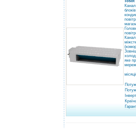
Tosot
Канал
блокі
конди
повіт
магаз
Голов
повітр
Канал
міжст
(комо
Зовн
холод
яке п
мереж
місяці
Потуж
Потужн
Інвер
Країн
Гарант