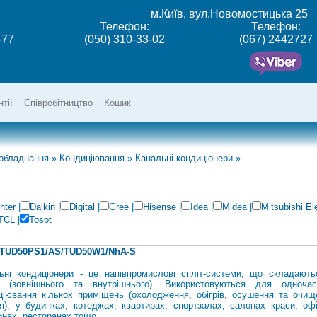
м.Київ, вул.Новомостицька 25
Телефон:
Телефон:
-77
(050) 310-33-02
(067) 2442727
нтії
Співробітництво
Кошик
 обладнання
»
Кондиціювання
»
Канальні кондиціонери
»
nter
|
Daikin
|
Digital
|
Gree
|
Hisense
|
Idea
|
Midea
|
Mitsubishi Ele
TCL
|
Tosot
 TUD50PS1/AS/TUD50W1/NhA-S
ьні кондиціонери - це напівпромислові спліт-системи, що складають
в (зовнішнього та внутрішнього). Використовуються для одночас
ціювання кількох приміщень (охолодження, обігрів, осушення та очищ
ря): у будинках, котеджах, квартирах, спортзалах, салонах краси, офі
инах, ресторанах тощо.