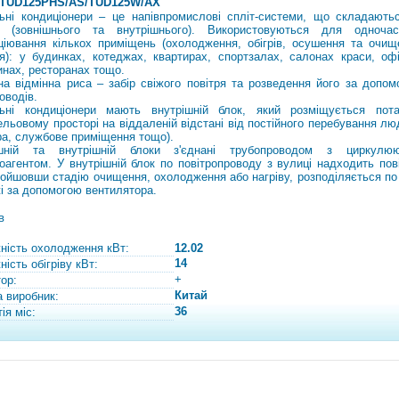
 TUD125PHS/AS/TUD125W/AX
ьні кондиціонери – це напівпромислові спліт-системи, що складаютьс
в (зовнішнього та внутрішнього). Використовуються для одночас
ціювання кількох приміщень (охолодження, обігрів, осушення та очищ
ря): у будинках, котеджах, квартирах, спортзалах, салонах краси, офі
инах, ресторанах тощо.
на відмінна риса – забір свіжого повітря та розведення його за допом
оводів.
ьні кондиціонери мають внутрішній блок, який розміщується пот
ельовому просторі на віддаленій відстані від постійного перебування л
ра, службове приміщення тощо).
ішній та внутрішній блоки з'єднані трубопроводом з циркулю
оагентом. У внутрішній блок по повітропроводу з вулиці надходить пові
ройшовши стадію очищення, охолодження або нагріву, розподіляється по 
і за допомогою вентилятора.
в
ність охолодження кВт:
12.02
14
ість обігріву кВт:
+
тор:
Китай
а виробник:
36
ія міс: