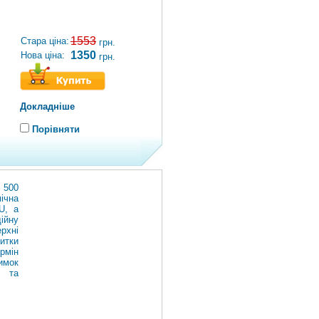
1553
Стара ціна:
грн.
1350
Нова ціна:
грн.
Докладніше
Порівняти
 500
ічна
U, а
ійну
рхні
итки
рмін
имок
) та