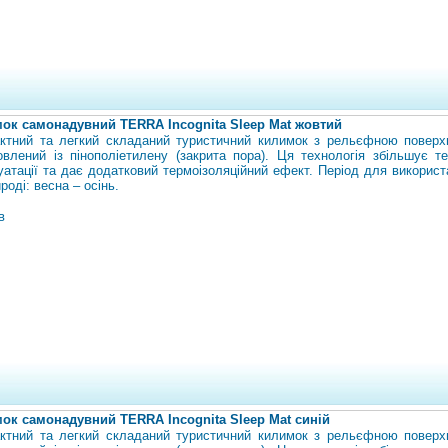
ок самонадувний TERRA Incognita Sleep Mat жовтий
ктний та легкий складаний туристичний килимок з рельєфною поверх
овлений із пінополіетилену (закрита пора). Ця технологія збільшує те
уатації та дає додатковий термоізоляційний ефект. Період для використ
роді: весна – осінь.
в
ок самонадувний TERRA Incognita Sleep Mat синій
ктний та легкий складаний туристичний килимок з рельєфною поверх