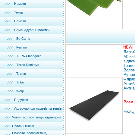
Намети
Тенти
Намети
Самонадувані килимки
Bo-Camp
NEW!
Ferrino
Легки
TERRA Incognita
М'яки
відпо
Three Donkeys
Тепло
Волог
Tramp
Рулон
– пра
Tribe
Антиб
Антиа
Woqi
Подушки
Розмі
Аксесуари до наметів та тентів
місяці
Човни, мотори, водні атракціони
Спальні мішки
Рюкзаки, велорюкзаки,