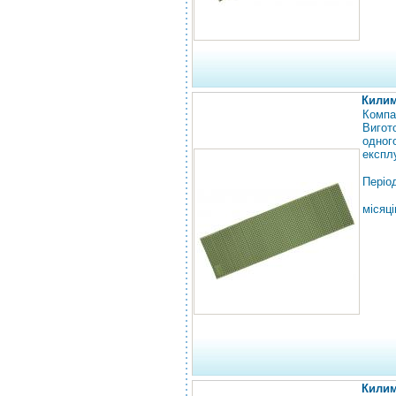
Килим
Компа
Вигот
одног
експл
Період
місяці
Килим