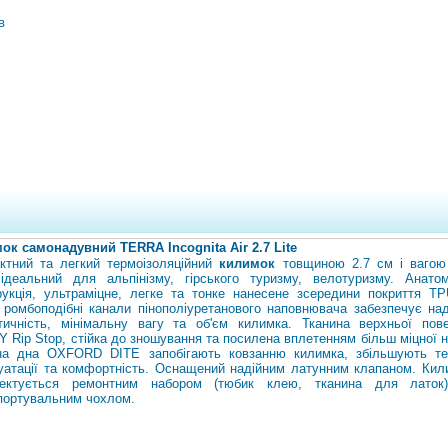
в
ок самонадувний TERRA Incognita Air 2.7 Lite
ктний та легкий термоізоляційний
килимок
товщиною 2.7 см і вагою
ідеальний для альпінізму, гірського туризму, велотуризму. Анатом
рукція, ультраміцне, легке та тонке нанесене зсередини покриття TP
 ромбоподібні канали пінополіуретанового наповнювача забезпечує над
тичність, мінімальну вагу та об'єм килимка. Тканина верхньої пове
 Rip Stop, стійка до зношування та посилена вплетенням більш міцної н
на дна OXFORD DITE запобігають ковзанню килимка, збільшують те
уатації та комфортність. Оснащений надійним латунним клапаном. Кил
лектується ремонтним набором (тюбик клею, тканина для латок
портувальним чохлом.