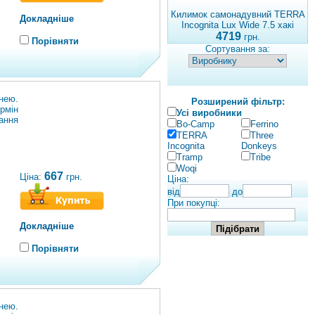
Килимок самонадувний TERRA
Докладніше
Incognita Lux Wide 7.5 хакі
4719
грн.
Порівняти
Сортування за:
нею.
Розширений фільтр:
рмін
Усі виробники
ання
Bo-Camp
Ferrino
TERRA
Three
Incognita
Donkeys
Tramp
Tribe
Woqi
667
Ціна:
грн.
Ціна:
від
до
При покупці:
Докладніше
Порівняти
нею.