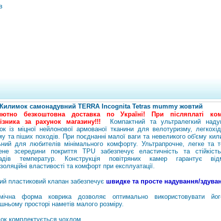
в
Килимок самонадувний TERRA Incognita Tetras mummy жовтий
лютно безкоштовна доставка по Україні! При післяплаті ком
ізника за рахунок магазину!!!
Компактний та ультралегкий наду
ок із міцної нейлонової армованої тканини для велотуризму, легкохід
му та піших походів. При поєднанні малої ваги та невеликого об'єму ки
ьний для любителів мінімального комфорту. Ультрапрочне, легке та т
ене зсередини покриття TPU забезпечує еластичність та стійкіст
адів температур. Конструкція повітряних камер гарантує відм
золяційні властивості та комфорт при експлуатації.
ий пластиковий клапан забезпечує
швидке та просте надування/здува
омічна форма коврика дозволяє оптимально використовувати йо
ішньому просторі наметів малого розміру.
ок комплектується чохлом.