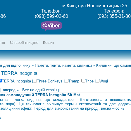
м.Київ, вул.Новомостицька 25
Телефон:
Телефон:
-86
(098) 599-02-60
(093) 355-31-30
нтії
Співробітництво
Кошик
я для відпочинку
»
Намети, тенти, намети, килимки
»
Килимки, що само
 TERRA Incognita
TERRA Incognita
|
Three Donkeys
|
Tramp
|
Tribe
|
Woqi
|
вперед »
Все на одній сторінці
ок самонадувний TERRA Incognita Sit Mat
ктна і легка сидіння, що складається. Виготовлена ​​з пінополіети
ита пора). Ця технологія збільшує термін експлуатації та дає додатк
ізоляційний ефект. Період для використання на природі: весна – осінь
в