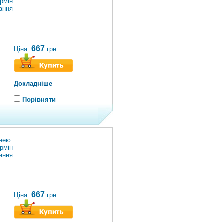
рмін
ання
667
Ціна:
грн.
Докладніше
Порівняти
нею.
рмін
ання
667
Ціна:
грн.