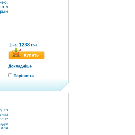
нею.
та з
рмін
1238
Ціна:
грн.
Докладніше
Порівняти
у та
ьний
сене
адів
 для