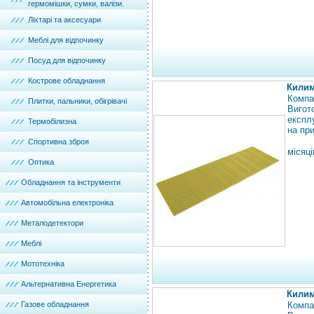
гермомішки, сумки, валізи.
Ліхтарі та аксесуари
Меблі для відпочинку
Посуд для відпочинку
Кострове обладнання
Килим
Компа
Плитки, пальники, обігрівачі
Вигот
експл
Термобілизна
на при
Спортивна зброя
місяці
Оптика
Обладнання та інструменти
Автомобільна електроніка
Металодетектори
Меблі
Мототехніка
Альтернативна Енергетика
Килим
Газове обладнання
Компа