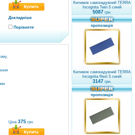
Килимок самонадувний TERRA
Incognita Twin 5 синій
5087
грн.
Докладніше
пропозиція
Порівняти
зму,
ення
Килимок самонадувний TERRA
Incognita Rest 5 синій
3147
грн.
ами
пропозиція
375
Ціна
грн.