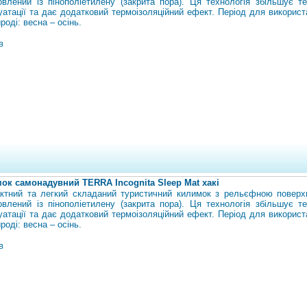
овлений із пінополіетилену (закрита пора). Ця технологія збільшує те
уатації та дає додатковий термоізоляційний ефект. Період для використ
роді: весна – осінь.
в
ок самонадувний TERRA Incognita Sleep Mat хакі
ктний та легкий складаний туристичний килимок з рельєфною поверх
овлений із пінополіетилену (закрита пора). Ця технологія збільшує те
уатації та дає додатковий термоізоляційний ефект. Період для використ
роді: весна – осінь.
в