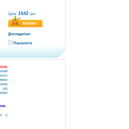
1542
Ціна:
грн.
Докладніше
Порівняти
ісія
вний
ного
лимок
онке
ь до
інні
ння.
го у