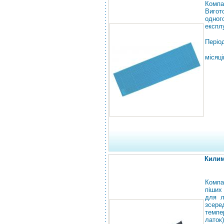
Компа
Вигот
одног
експл
Період
місяці
Килим
Компа
піших
для л
зсере
темпе
латок