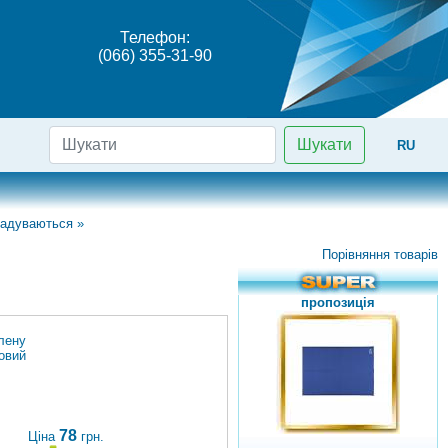
Телефон:
(066) 355-31-90
Шукати
RU
надуваються
»
Порівняння товарів
пропозиція
лену
овий
78
Ціна
грн.