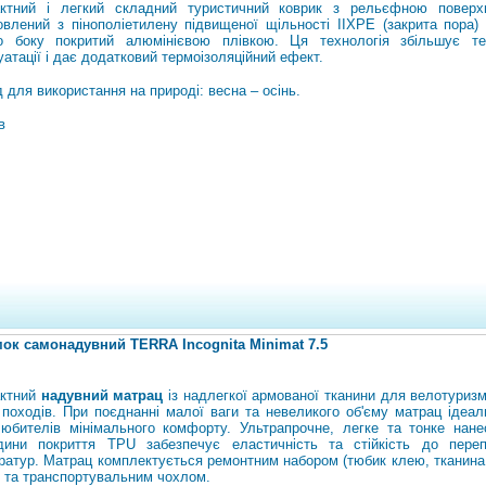
ктний i легкий складний туристичний коврик з рельєфною поверх
овлений з пінополіетилену підвищеної щільності IIXPE (закрита пора) 
о боку покритий алюмінієвою плівкою. Ця технологія збільшує те
уатації і дає додатковий термоізоляційний ефект.
 для використання на природі: весна – осінь.
в
ок самонадувний TERRA Incognita Minimat 7.5
ктний
надувний матрац
із надлегкої армованої тканини для велотуризм
 походів. При поєднанні малої ваги та невеликого об'єму матрац ідеал
юбителів мінімального комфорту. Ультрапрочне, легке та тонке нане
дини покриття TPU забезпечує еластичність та стійкість до переп
ратур. Матрац комплектується ремонтним набором (тюбик клею, тканина
) та транспортувальним чохлом.