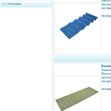
Вигот
Розпродаж
експл
на при
місяці
Килим
Компа
Вигот
експл
на при
місяці