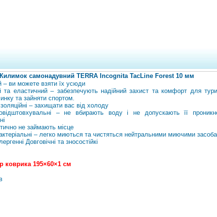
Килимок самонадувний TERRA Incognita TacLine Forest 10 мм
й – ви можете взяти їх усюди
й та еластичний – забезпечують надійний захист та комфорт для тури
чинку та зайняти спортом.
ізоляційні – захищати вас від холоду
овідштовхувальні – не вбирають воду і не допускають її проникн
ні
ктично не займають місце
актеріальні – легко миються та чистяться нейтральними миючими засоб
лергенні
Довговічні та зносостійкі
р коврика 195×60×1 см
в