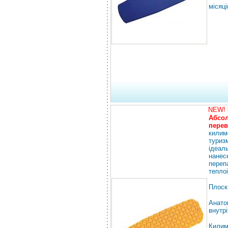
місяці
NEW!
Абсо
перев
килим
туриз
ідеал
нанес
переп
теплоі
Плоск
Анат
внутр
Килим