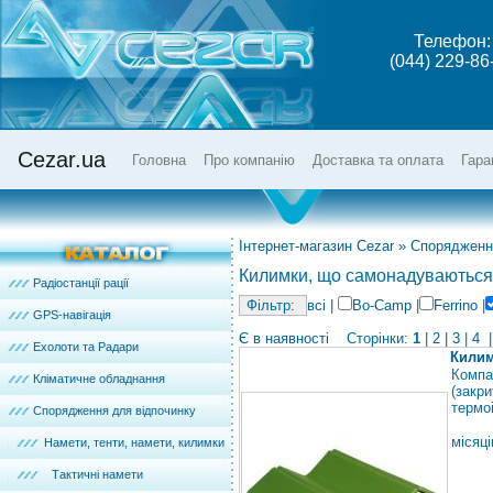
Телефон:
(044) 229-86
Cezar.ua
Головна
Про компанію
Доставка та оплата
Гара
Інтернет-магазин Cezar
»
Спорядженн
Килимки, що самонадуваються
Радіостанції рації
всі
|
Bo-Camp
|
Ferrino
|
GPS-навігація
Є в наявності
Сторінки:
1
|
2
|
3
|
4
|
Ехолоти та Радари
Килим
Компа
Кліматичне обладнання
(закр
термо
Спорядження для відпочинку
місяці
Намети, тенти, намети, килимки
Тактичні намети