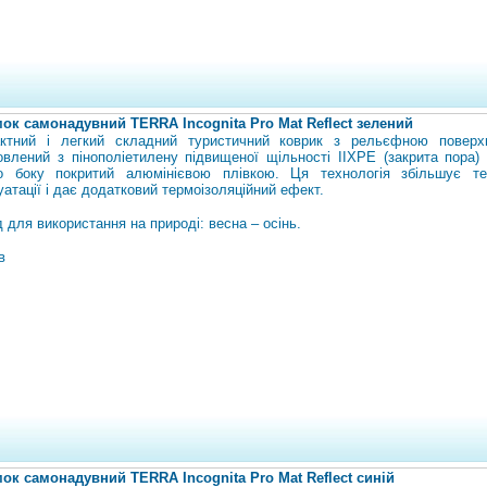
ок самонадувний TERRA Incognita Pro Mat Reflect зелений
ктний i легкий складний туристичний коврик з рельєфною поверх
овлений з пінополіетилену підвищеної щільності IIXPE (закрита пора) 
о боку покритий алюмінієвою плівкою. Ця технологія збільшує те
уатації і дає додатковий термоізоляційний ефект.
 для використання на природі: весна – осінь.
в
ок самонадувний TERRA Incognita Pro Mat Reflect синій