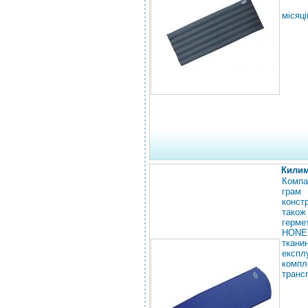
місяці
Килим
Компа
грам 
конст
також
герме
HONEY
ткани
експл
комп
транс