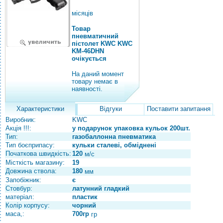
місяців
Товар
пневматичний
пістолет KWC KWC
KM-46DHN
очікується
На даний момент
товару немає в
наявності.
Характеристики
Відгуки
Поставити запитання
Виробник:
KWC
Акція !!!:
у подарунок упаковка кульок 200шт.
Тип:
газобаллонна пневматика
Тип боєприпасу:
кульки сталеві, обміднені
Початкова швидкість:
120
м/с
Місткість магазину:
19
Довжина ствола:
180
мм
Запобіжник:
є
Стовбур:
латунний гладкий
матеріал:
пластик
Колір корпусу:
чорний
маса,:
700гр
гр