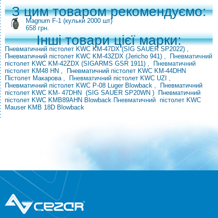
З цим товаром рекомендуємо:
Magnum F-1 (кульки 2000 шт)
658 грн.
Інші товари цієї марки:
Пневматичний пістолет KWC KM-47DX (SIG SAUER SP2022)
,
Пневматичний пістолет KWC KM-43ZDX (Jericho 941)
, Пневматичний
пістолет
KWC KM-42ZDX (SIGARMS GSR 1911)
,
Пневматичний
пістолет KM48 HN
,
Пневматичний пістолет KWC KM-44DHN
Пістолет Макарова
, Пневматичний
пістолет KWC UZI
,
Пневматичний пістолет KWC P-08 Luger Blowback
,
Пневматичний
пістолет KWC
KM- 47DHN
(SIG SAUER SP20WN
)
Пневматичний
пістолет KWC KMB89AHN Blowback
Пневматичний
пістолет KWC
Mauser KMB 18D Blowback