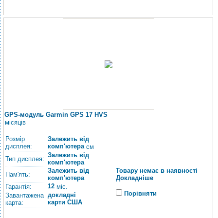
GPS-модуль Garmin GPS 17 HVS
місяців
Розмір
Залежить від
дисплея:
комп'ютера
см
Залежить від
Тип дисплея:
комп'ютера
Залежить від
Товару немає в наявності
Пам'ять:
комп'ютера
Докладніше
12
Гарантія:
міс.
Порівняти
докладні
Завантажена
карти США
карта: