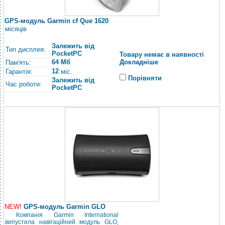
GPS-модуль Garmin cf Que 1620
місяців
Залежить від
Тип дисплея:
PocketPC
Товару немає в наявності
64 Мб
Докладніше
Пам'ять:
12
Гарантія:
міс.
Порівняти
Залежить від
Час роботи:
PocketPC
NEW!
GPS-модуль Garmin GLO
Компанія Garmin International
випустила навігаційний модуль GLO,