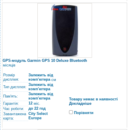
GPS-модуль Garmin GPS 10 Deluxe Bluetooth
місяців
Розмір
Залежить від
дисплея:
комп'ютера
см
Залежить від
Тип дисплея:
комп'ютера
Залежить від
Пам'ять:
комп'ютера
Товару немає в наявності
12
Гарантія:
Докладніше
міс.
до 22 год
Час роботи:
Порівняти
City Select
Завантажена
Europe
карта: