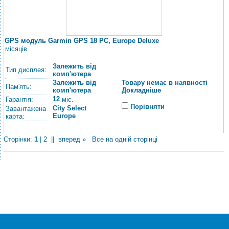
GPS модуль Garmin GPS 18 PC, Europe Deluxe
місяців
Залежить від
Тип дисплея:
комп'ютера
Залежить від
Товару немає в наявності
Пам'ять:
комп'ютера
Докладніше
12
Гарантія:
міс.
Порівняти
City Select
Завантажена
Europe
карта:
Сторінки:
1
|
2
||
вперед »
Все на одній сторінці