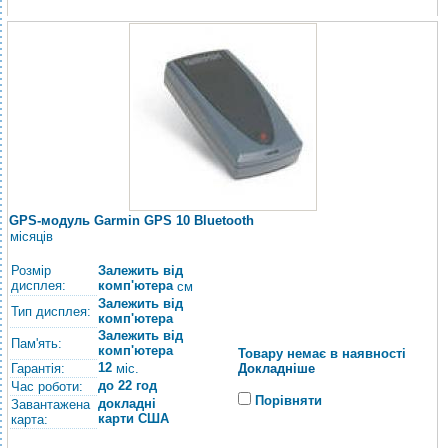
GPS-модуль Garmin GPS 10 Bluetooth
місяців
Розмір
Залежить від
дисплея:
комп'ютера
см
Залежить від
Тип дисплея:
комп'ютера
Залежить від
Пам'ять:
комп'ютера
Товару немає в наявності
12
Гарантія:
Докладніше
міс.
до 22 год
Час роботи:
Порівняти
докладні
Завантажена
карти США
карта: