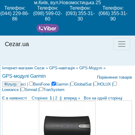
м.Київ, вул.Новомостицька 25
Телефон:
Телефон:
Телефон:
Телефон:
(044) 229-86-
(098) 599-02-
(093) 355-31-
(066) 355-31-
86
60
30
90
Cezar.ua
Інтернет-магазин Cezar
»
GPS-навігація
»
GPS-Модулі
»
GPS-модулі Garmin
Порівняння товарів
всі
|
BeniFone
|
Garmin
|
GlobalSat
|
HOLUX
|
Lowrance
|
Simrad
|
TranSystem
Є в наявності
Сторінки:
1
|
2
||
вперед »
Все на одній сторінці