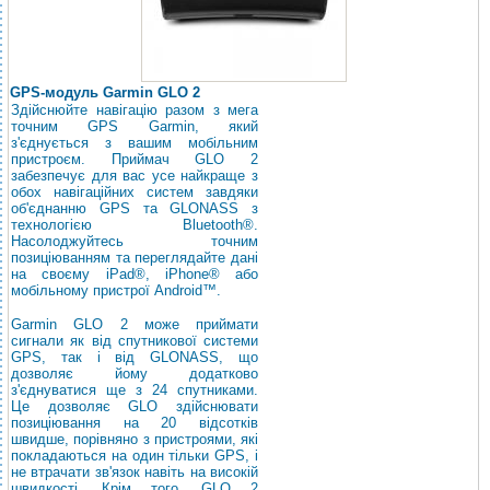
GPS-модуль Garmin GLO 2
Здійснюйте навігацію разом з мега
точним GPS Garmin, який
з'єднується з вашим мобільним
пристроєм. Приймач GLO 2
забезпечує для вас усе найкраще з
обох навігаційних систем завдяки
об'єднанню GPS та GLONASS з
технологією Bluetooth®.
Насолоджуйтесь точним
позиціюванням та переглядайте дані
на своєму iPad®, iPhone® або
мобільному пристрої Android™.
Garmin GLO 2 може приймати
сигнали як від спутникової системи
GPS, так і від GLONASS, що
дозволяє йому додатково
з'єднуватися ще з 24 спутниками.
Це дозволяє GLO здійснювати
позиціювання на 20 відсотків
швидше, порівняно з пристроями, які
покладаються на один тільки GPS, і
не втрачати зв'язок навіть на високій
швидкості. Крім того, GLO 2