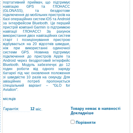
портативний приймач, що підтримує
навігацію GPS та ГЛОНАСС
(GLONASS), та бездротове
підключення до мобільних пристроїв на
базі операційних систем iOS та Android
за інтерфейсом Bluetooth. Це перший
пристрій компанії Garmin із підтримкою
навігації ГЛОНАСС!
За рахунок
використання двох навігаційних систем
старт і позиціонування пристрою
відбувається на 20 відсотків швидше,
ніж при використанні одиночної
системи GPS. Новинка підтримує
підключення до пристроїв Apple та
Android через бездротовий інтерфейс
Bluetooth. Модуль забезпечує до 12
годин роботи від одного заряду
батареї під час оновлення положення
зі швидкістю 10 разів на секунду. Для
авіаційних потреб пропонується
спеціальний варіант – "GLO for
Aviation".
місяців
Товару немає в наявності
Гарантія:
12
міс.
Докладніше
Порівняти