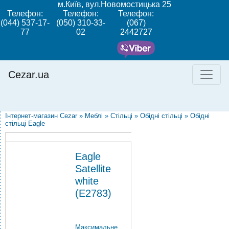
м.Київ, вул.Новомостицька 25
Телефон:
Телефон:
Телефон:
(044) 537-17-
(050) 310-33-
(067)
77
02
2442727
Cezar.ua
Інтернет-магазин Cezar
»
Меблі
»
Стільці
»
Обідні стільці
»
Обідні
стільці Eagle
Eagle
Satellite
white
(E2783)
Максимальне