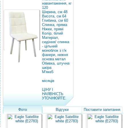
навантаження, кг
120
Ширина, см 48
Висота, см 64
Глибина, см 60
Спинка, пряма
Ніжки, прямі
Колір, білий
Матеріал,
сидіння/
спинка
- цільний
моноблок з г/к
фанери, нижня
основа метал
Обивка, штучна
шкіра
М'яке5
місяців
ЦІНУ І
НАЯВНІСТЬ
УТОЧНЮЙТЕ.
Фото
Відгуки
Поставити запитання