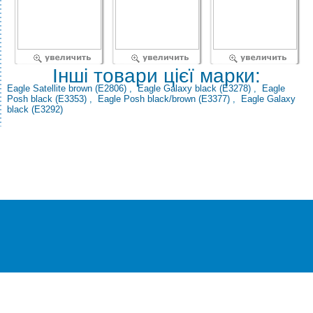
Інші товари цієї марки:
Eagle Satellite brown (E2806)
,
Eagle Galaxy black (E3278)
,
Eagle
Posh black (E3353)
,
Eagle Posh black/brown (E3377)
,
Eagle Galaxy
black (E3292)
®
© Всі права захищені
CEZAR
Інтернет-магазин
побутової техніки та електроніки