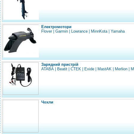
Електромотори
Flover
|
Garmin
|
Lowrance
|
MinnKota
|
Yamaha
Зарядний пристрій
ATABA
|
Beatit
|
CTEK
|
Exide
|
MastAK
|
Merlion
|
M
Чохли