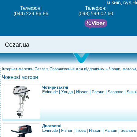
м.Київ, вул.
Телефон:
Телефон:
(044) 229-86-86
(098) 599-02-60
Cezar.ua
Інтернет-магазин Cezar
»
Спорядження для відпочинку
»
Човни, мотори,
Човнові мотори
Чотиритактні
Evinrude
|
Хонда
|
Nissan
|
Parsun
|
Seanovo
|
Suzuk
Двотактні
Evinrude
|
Fisher
|
Hidea
|
Nissan
|
Parsun
|
Seanovo