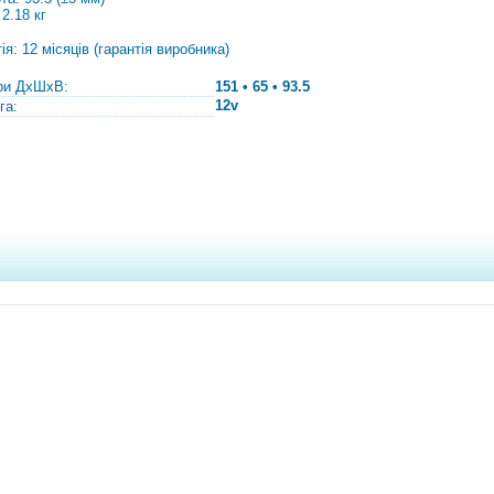
 2.18 кг
ія: 12 місяців (гарантія виробника)
ри ДхШхВ:
151 • 65 • 93.5
12v
га: