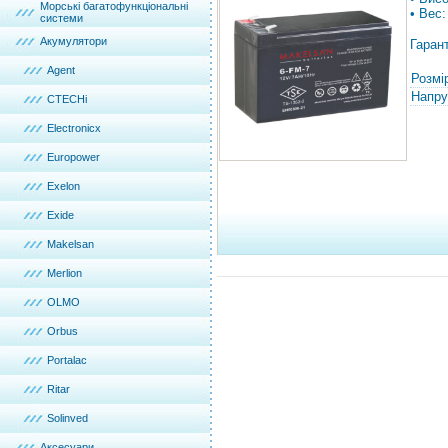
Морські багатофункціональні
• Вес:
системи
Акумулятори
Гарант
Agent
Розмі
Напру
CTECHi
Electronicx
Europower
Exelon
Exide
Makelsan
Merlion
OLMO
Orbus
Portalac
Ritar
Solinved
Аксесуари