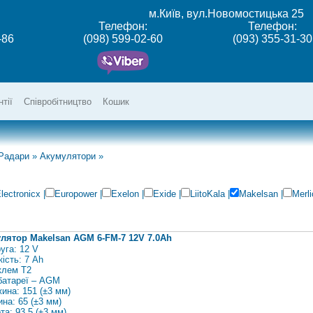
м.Київ, вул.Новомостицька 25
Телефон:
Телефон:
-86
(098) 599-02-60
(093) 355-31-30
нтії
Співробітництво
Кошик
 Радари
»
Акумулятори
»
lectronicx
|
Europower
|
Exelon
|
Exide
|
LiitoKala
|
Makelsan
|
Merli
лятор Makelsan AGM 6-FM-7 12V 7.0Ah
уга: 12 V
кість: 7 Ah
 клем Т2
 батареї – AGM
ина: 151 (±3 мм)
на: 65 (±3 мм)
та: 93.5 (±3 мм)