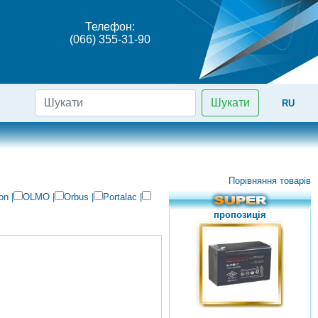
Телефон:
(066) 355-31-90
Шукати
RU
Порівняння товарів
on
|
OLMO
|
Orbus
|
Portalac
|
пропозиція