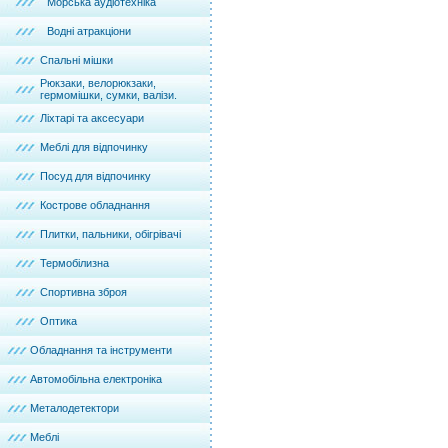
Морська аудіотехніка
Водні атракціони
Спальні мішки
Рюкзаки, велорюкзаки,
гермомішки, сумки, валізи.
Ліхтарі та аксесуари
Меблі для відпочинку
Посуд для відпочинку
Кострове обладнання
Плитки, пальники, обігрівачі
Термобілизна
Спортивна зброя
Оптика
Обладнання та інструменти
Автомобільна електроніка
Металодетектори
Меблі