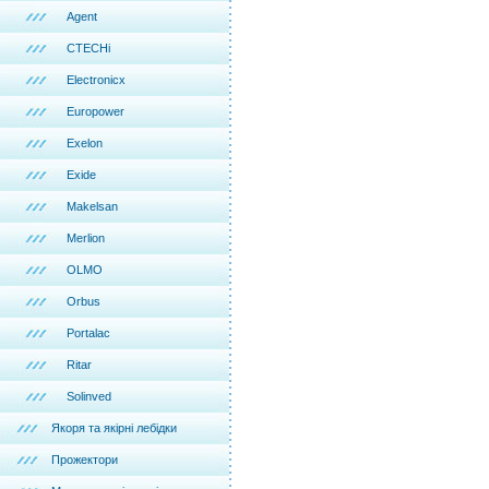
Agent
CTECHi
Electronicx
Europower
Exelon
Exide
Makelsan
Merlion
OLMO
Orbus
Portalac
Ritar
Solinved
Якоря та якірні лебідки
Прожектори