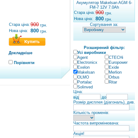
Акумулятор Makelsan AGM 6-
FM-7 12V 7.0Ah
900
Стара ціна:
грн.
800
Нова ціна:
грн.
900
Стара ціна:
Сортування за:
грн.
800
Нова ціна:
грн.
Розширений фільтр:
Усі виробники
Докладніше
Agent
CTECHi
Electronicx
Europower
Порівняти
Exelon
Exide
Makelsan
Merlion
OLMO
Orbus
Portalac
Ritar
Solinved
Ціна:
від
до
Розмір дисплея (діагональ), див.
Кількість променів:
Частота випромінювача:
Акція!