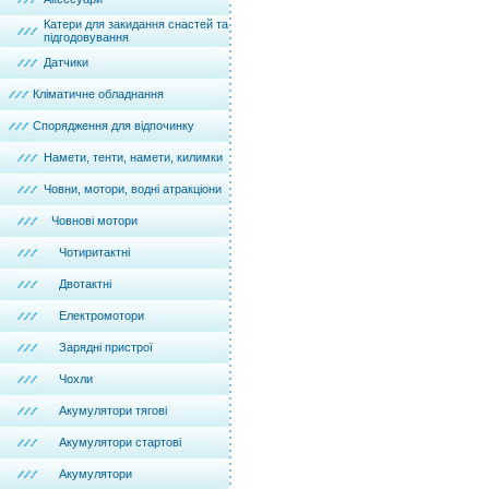
Катери для закидання снастей та
підгодовування
Датчики
Кліматичне обладнання
Спорядження для відпочинку
Намети, тенти, намети, килимки
Човни, мотори, водні атракціони
Човнові мотори
Чотиритактні
Двотактні
Електромотори
Зарядні пристрої
Чохли
Акумулятори тягові
Акумулятори стартові
Акумулятори