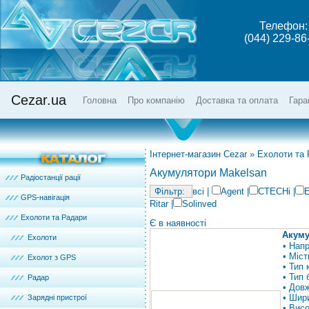
Телефон:
(044) 229-86
Cezar.ua
Головна
Про компанію
Доставка та оплата
Гара
Інтернет-магазин Cezar
»
Ехолоти та
Акумулятори Makelsan
Радіостанції рації
всі
|
Agent
|
CTECHi
|
E
GPS-навігація
Ritar
|
Solinved
Ехолоти та Радари
Є в наявності
Акуму
Ехолоти
• Напр
• Міст
Ехолот з GPS
• Тип
• Тип
Радар
• Довж
• Шири
Зарядні пристрої
• Висо