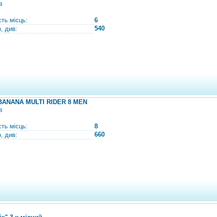
в
сть місць:
6
540
, див:
BANANA MULTI RIDER 8 MEN
в
сть місць:
8
660
, див: