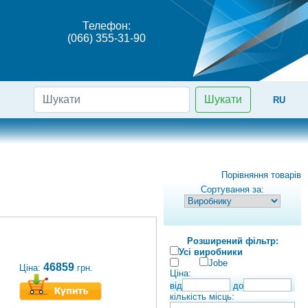
Телефон:
(066) 355-31-90
Шукати
RU
Порівняння товарів
Сортування за:
Розширений фільтр:
Усі виробники
Jobe
46859
Ціна:
грн.
Ціна:
від
до
кількість місць: