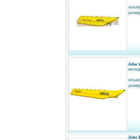
кількі
розмір
Jobe 
місяці
кількі
розмір
Jobe 