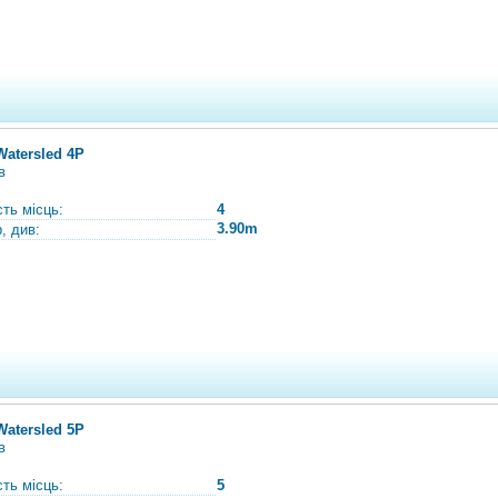
Watersled 4P
в
сть місць:
4
3.90m
, див:
Watersled 5P
в
сть місць:
5