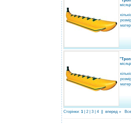
"Троп
місяці
кількі
розмір
матер
"Троп
місяці
кількі
розмір
матер
Сторінки:
1
|
2
|
3
|
4
||
вперед »
Все