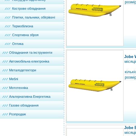
розмір
Кострове обладнання
Плитки, пальники, обігрівачі
Термобілизна
Спортивна зброя
Оптика
Обладнання та інструменти
Jobe 
місяці
Автомобільна електроніка
Металодетектори
кількі
розмір
Меблі
Мототехніка
Альтернативна Енергетика
Газове обладнання
Розпродаж
Jobe 
місяці