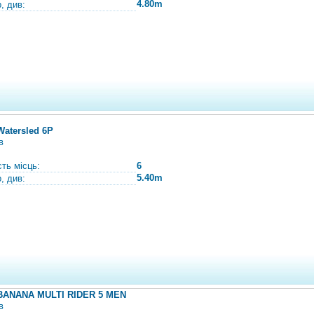
4.80m
, див:
Watersled 6P
в
сть місць:
6
5.40m
, див:
BANANA MULTI RIDER 5 MEN
в