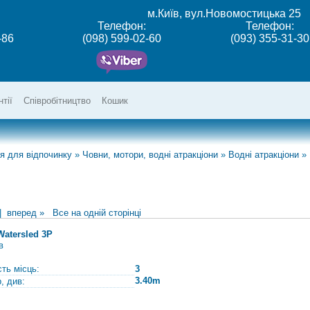
м.Київ, вул.Новомостицька 25
Телефон:
Телефон:
-86
(098) 599-02-60
(093) 355-31-30
нтії
Співробітництво
Кошик
я для відпочинку
»
Човни, мотори, водні атракціони
»
Водні атракціони
»
|
вперед »
Все на одній сторінці
Watersled 3P
в
сть місць:
3
3.40m
, див: