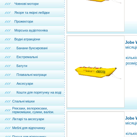
Човнові мотори
Якоря та якірні лебідки
Прожектори
Морська аудіотехніка
Водні атракціони
Jobe 
місяці
Банани буксировані
Екстремальні
кількі
розмір
Батути
Плавальні матраци
Аксесуари
Кошти для порятунку на воді
Спальні мішки
Рюкзаки, велорюкзаки,
гермомішки, сумки, валізи.
Jobe 
Ліхтарі та аксесуари
місяці
Меблі для відпочинку
кількі
Посуд для відпочинку