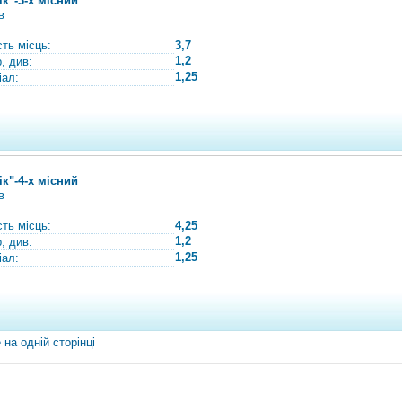
ік"-3-х місний
в
сть місць:
3,7
1,2
, див:
1,25
іал:
ік"-4-х місний
в
сть місць:
4,25
1,2
, див:
1,25
іал:
 на одній сторінці