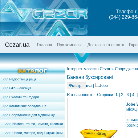
Телефон:
(044) 229-86
Cezar.ua
Головна
Про компанію
Доставка та оплата
Гара
Інтернет-магазин Cezar
»
Спорядженн
Банани буксировані
Радіостанції рації
всі
|
Jobe
GPS-навігація
Є в наявності
Сторінки:
1
|
2
|
3
|
4
|
Ехолоти та Радари
Jobe 
Кліматичне обладнання
місяці
Спорядження для відпочинку
кількі
Намети, тенти, намети, килимки
розмір
Човни, мотори, водні атракціони