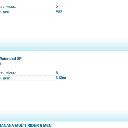
сть місць:
5
480
, див:
Watersled 8P
в
сть місць:
8
6.60m
, див:
BANANA MULTI RIDER 6 MEN