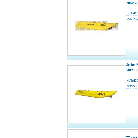
місяці
кількі
розмір
Jobe 
місяці
кількі
розмір