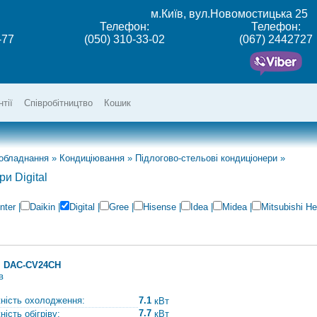
м.Київ, вул.Новомостицька 25
Телефон:
Телефон:
-77
(050) 310-33-02
(067) 2442727
нтії
Співробітництво
Кошик
 обладнання
»
Кондиціювання
»
Підлогово-стельові кондиціонери
»
и Digital
nter
|
Daikin
|
Digital
|
Gree
|
Hisense
|
Idea
|
Midea
|
Mitsubishi H
al DAC-CV24СH
в
ність охолодження:
7.1
кВт
7.7
ість обігріву:
кВт