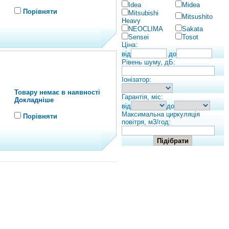
Idea
Midea
Порівняти
Mitsubishi
Mitsushito
Heavy
NEOCLIMA
Sakata
Sensei
Tosot
Ціна:
від
до
Рівень шуму, дБ:
Іонізатор:
Товару немає в наявності
Гарантія, міс:
Докладніше
від
до
Максимальна циркуляція
Порівняти
повітря, м3/год: