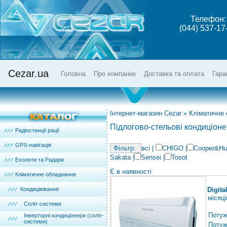
Телефон:
(044) 537-17
Cezar.ua
Головна
Про компанію
Доставка та оплата
Гара
Інтернет-магазин Cezar
»
Кліматичне
Підлогово-стельові кондиціонер
Радіостанції рації
GPS-навігація
всі
|
CHIGO
|
Cooper&Hu
Sakata
|
Sensei
|
Tosot
Ехолоти та Радари
Є в наявності
Кліматичне обладнання
Кондиціювання
Digit
місяці
Спліт-системи
Потуж
Інверторні кондиціонери (спліт-
системи)
Потужн