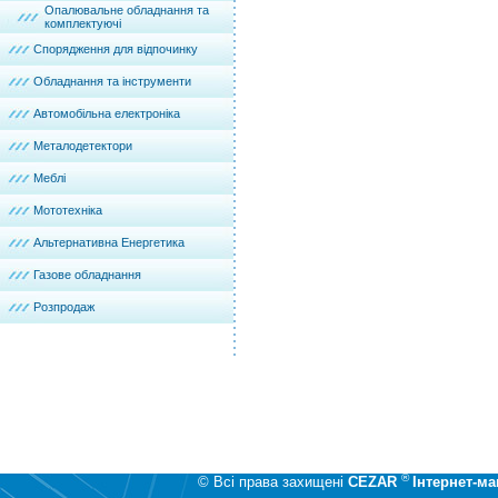
Опалювальне обладнання та
комплектуючі
Спорядження для відпочинку
Обладнання та інструменти
Автомобільна електроніка
Металодетектори
Меблі
Мототехніка
Альтернативна Енергетика
Газове обладнання
Розпродаж
®
© Всі права захищені
CEZAR
Інтернет-ма