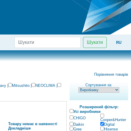
Шукати
RU
Порівняння товарів
Сортування за:
eavy
|
Mitsushito
|
NEOCLIMA
|
Розширений фільтр:
Усі виробники
CHIGO
Cooper&Hunter
Товару немає в наявності
Daikin
Digital
Докладніше
Gree
Hisense