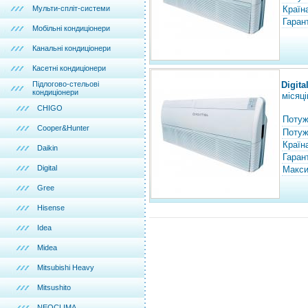
Мульти-спліт-системи
Країн
Гарант
Мобільні кондиціонери
Канальні кондиціонери
Касетні кондиціонери
Підлогово-стельові
Digit
кондиціонери
місяці
CHIGO
Потуж
Cooper&Hunter
Потужн
Країн
Daikin
Гарант
Digital
Макси
Gree
Hisense
Idea
Midea
Mitsubishi Heavy
Mitsushito
NEOCLIMA