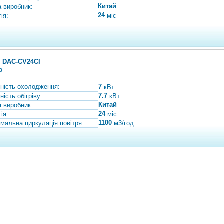
Китай
а виробник:
24
ія:
міс
al DAC-CV24СI
в
ність охолодження:
7
кВт
7.7
ість обігріву:
кВт
Китай
а виробник:
24
ія:
міс
1100
мальна циркуляція повітря:
м3/год